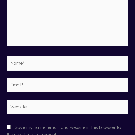
Name*
Email*
Website
Save my name, email, and website in this browser for
the next time I comment.