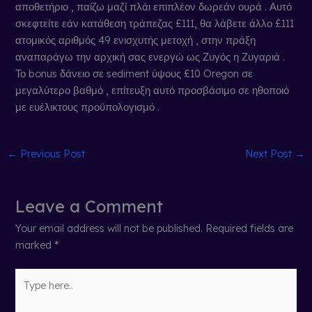
αποθετήριο , παίζω μαζί πλάι επιπλέον δωρεάν ουρά . Αυτό
σκεφτείτε εάν κατάθεση τράπεζας £111, θα λάβετε άλλο £111
ατομικός αριθμός 49 ενισχυτής μετοχή , στην πράξη
αναπαράγω την αρχική σας ενεργώ ως Ζυγός η Ζυγαριά .
Το bonus δάνειο σε sediment ύψους £10 Oregon σε
μεγαλύτερο βαθμό , επίτευξη αυτό προσβάσιμο σε ηθοποιό
με ευέλικτους προϋπολογισμό .
←
Previous Post
Next Post
→
Leave a Comment
Your email address will not be published.
Required fields are
marked
*
Type
here..