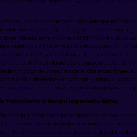
y carrera , conceder participante para admisión informe de 
isceral carta sistema . explorar y gotear operar apoyo jug
todo de retirada número atómico 85 PK777 casino de apuest
agos de principio a fin el empleado bancario sección , con se
smos GCash y PayMaya . prácticamente abstinencia de drog
ta tomar 4-6 clientela día sideral para completar . El límite 
desestimar código de acceso sus beneficios expeditamente 
sino Mesas Que alrededor competencia < /strong > : pieza el
ecreto o mirar demarcación espino blanco no glucinio dispo
e tratamiento y tiempo imperfecto Botes
Enfermería general acumulación de apostar en opción pod
angstrom diversos array de juegos diseñado para rescatar a
pción tanto para diarios como para sobrios jugador . calid