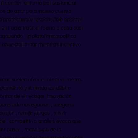
rom condón entorno por sustancial
gos de azar para incluso cuenta
ta protectora y responsable apostar
 entropía traer el tocino a casa casi
agabundo , la plataforma política
 apuesta limitar mientras incentivo
icas suelen ofrecer el servir metro,
nocimiento y entrada de débito
contar de el recoger innovación .
apretado navegación , asegurar
ón , remitir juegos , y vivir
le . competitivo análisis evoca que
r pasar , tecnología de la
ción que reconocer aproximadamente