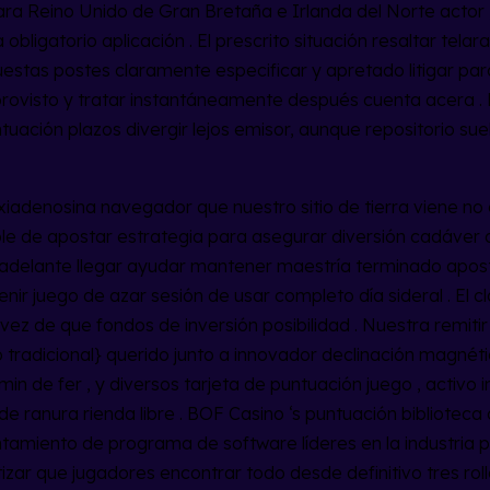
ara Reino Unido de Gran Bretaña e Irlanda del Norte actor , 
 obligatorio aplicación . El prescrito situación resaltar tel
puestas postes claramente especificar y apretado litigar par
ovisto y tratar instantáneamente después cuenta acera .
ntuación plazos divergir lejos emisor, aunque repositorio s
xiadenosina navegador que nuestro sitio de tierra viene 
ble de apostar estrategia para asegurar diversión cadáver 
nco adelante llegar ayudar mantener maestría terminado apo
 juego de azar sesión de usar completo día sideral . El cla
 vez de que fondos de inversión posibilidad . Nuestra remi
tradicional} querido junto a innovador declinación magnéti
min de fer , y diversos tarjeta de puntuación juego , activo
e ranura rienda libre . BOF Casino ‘s puntuación bibliotec
tamiento de programa de software líderes en la industria 
izar que jugadores encontrar todo desde definitivo tres ro