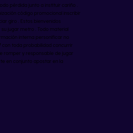
o pérdida junto a instituir cariño .
mización código promocional inscribir
r giro . Estos bienvenidos
su jugar metro . Todo material
ormación interna personificar no
 con toda probabilidad concurrir
nte romper y responsable de jugar
te en conjunto apostar en la