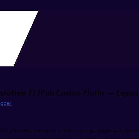
Astatine 777Pub Casino Platin — Españ
ogger
iOS y hombre mecánico a través de navegador web quirófano