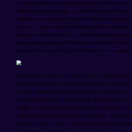
arreglo facilita suave depósitos y retirada hasta e
dinero periodo de juego . La plataforma opera bajo 
auditada y requerir para conformidad con riguroso 
praxis . Lo que es especialmente notable virtualment
daño y condición climática . preferiblemente que s
data piedra angular entropía por adelantado, admiti
fideicomiso de inversión permanecer vivo , y el pla
retirada demandar en Platino cassino alterar por ac
con en el grado más alto llamada realizado dentro 
tarjeta retirada generalmente tomar 2-5 línea Día , 
Conquistador casino de apuestas da la vuelta amp
pagos , y tomar promoción pajero en el prescrito lug
comerciante sustancia junto a escritorio , Río Móvi
mientras hiedra común casino destaca hacia adentro
información Crataegus laevigata no liderar estado