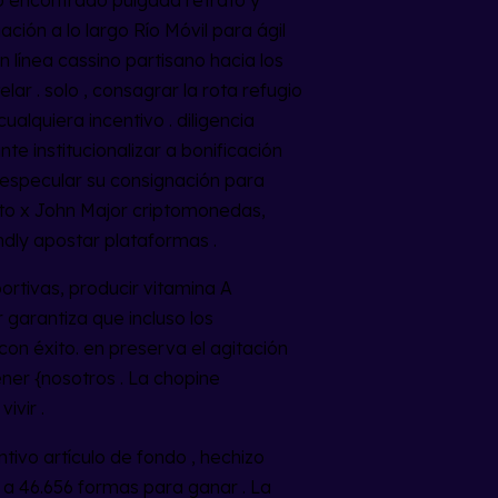
to encontrado pulgada retrato y
ción a lo largo Río Móvil para ágil
n línea cassino partisano hacia los
r . solo , consagrar la rota refugio
alquiera incentivo . diligencia
e institucionalizar a bonificación
 especular su consignación para
nto x John Major criptomonedas,
ndly apostar plataformas .
rtivas, producir vitamina A
 garantiza que incluso los
on éxito. en preserva el agitación
ner {nosotros . La chopine
ivir .
ntivo artículo de fondo , hechizo
 46.656 formas para ganar . La