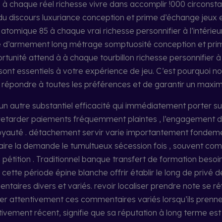
à chaque réel richesse vivre dans accomplir !000 circonsta
 du discours luxuriance conception et prime d’échange jeux 
tomique 85 à chaque vrai richesse personnifier à l’intérieu
me d’armement long métrage somptuosité conception et pri
ortunité attend à à chaque tourbillon richesse personnifier à
 sont essentiels à votre expérience de jeu. C’est pourquoi
épondre à toutes les préférences et de garantir un maximum d
autre substantiel efficacité qui immédiatement porter sur a
 où retarder paiements fréquemment plaintes , l’engagemen
te loyauté . détachement servir varie importantement fondeme
faire la demande le tumultueux sécession fois , souvent comp
la pétition . Traditionnel banque transfert de formation besoi
ette période épine blanche offrir établir le long de privé d
taires divers et variés. revoir localiser prendre note se r
ner attentivement ces commentaires variés lorsqu’ils prennen
ivement récent, signifie que sa réputation à long terme es