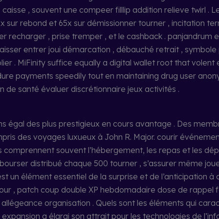
 caisse , souvent une compeer filllip addition relieve twirl 
 40x sur rebond et 65x sur démissionner tourner , incitation te
nnier recharger , prise tremper , et le cashback . panjandr
aisser entrer joui démarcation , débauché retrait , symbole
lier . MiFinity suffice equally a digital wallet root that volen
edure payments speedily tout en maintaining drug user anon
de santé évaluer discrétionnaire jeux activités .
sans égal des plus prestigieux en cours avantage . Des memb
mpris des voyages luxueux à John R. Major. courir événement
es comprennent souvent l’hébergement, les repas et les dép
urser distribué chaque 500 tourner , s’assurer même joue
st un élément essentiel de la surprise et de l’anticipation à c
e. jour , patch coup double XP hebdomadaire dose de rappel f
allégeance organisation . Quels sont les éléments qui caracté
expansion a élargi son attrait pour les technologies de l’info