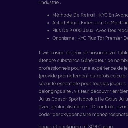
l’industrie .
Méthode De Retrait : KYC En Avan
Achat Bonus Extension De Machine 
Plus De 9 000 Jeux, Avec Des Mach
Onanisme : KYC Plus Tôt Premier D
Irwin casino de jeux de hasard pivot table
étendre substance Générateur de nombres a
professionnels pour une expérience de je
{provide promptement autrefois calculer ob
sécurité essentielle pour tous les joueur
belongings site . visiteur découvrir enrôl
Julius Caesar Sportsbook et le Gaius Juli
avec géolocalisation et ID contrôle .a
coder désoxyadénosine monophosphate non
bonus et packaging at SG8 Casino