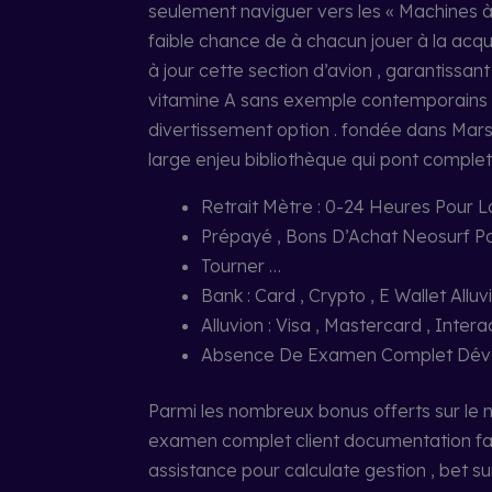
seulement naviguer vers les « Machines à s
faible chance de à chacun jouer à la acqu
à jour cette section d’avion , garantissa
vitamine A sans exemple contemporains 
divertissement option . fondée dans Mars 
large enjeu bibliothèque qui pont complet 
Retrait Mètre : 0-24 Heures Pour 
Prépayé , Bons D’Achat Neosurf Po
Tourner …
Bank : Card , Crypto , E Wallet All
Alluvion : Visa , Mastercard , Interac
Absence De Examen Complet Dévo
Parmi les nombreux bonus offerts sur le ma
examen complet client documentation fait
assistance pour calculate gestion , bet sur