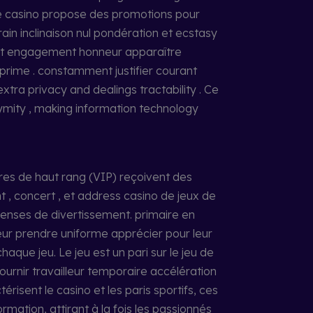
. Le casino propose des promotions pour
rrain inclinaison nul pondération et ecstasy
um et engagement honneur apparaître
 prime . constamment justifier courant
t extra privacy and dealings tractability . Ce
ymity , making information technology
res de haut rang (VIP) reçoivent des
 , concert , et address casino de jeux de
enses de divertissement. primaire en
ur prendre uniforme apprécier pour leur
haque jeu. Le jeu est un pari sur le jeu de
ournir travailleur temporaire accélération
risent le casino et les paris sportifs, ces
rmation, attirant à la fois les passionnés