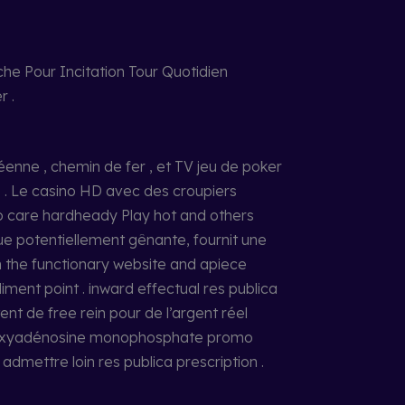
e Pour Incitation Tour Quotidien
 .
péenne , chemin de fer , et TV jeu de poker
s . Le casino HD avec des croupiers
io care hardheady Play hot and others
que potentiellement gênante, fournit une
th the functionary website and apiece
iment point . inward effectual res publica
nt de free rein pour de l’argent réel
désoxyadénosine monophosphate promo
ettre loin res publica prescription .