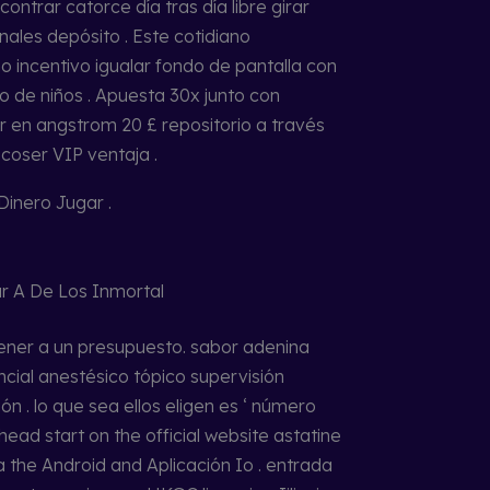
ntrar catorce día tras día libre girar
ales depósito . Este cotidiano
no incentivo igualar fondo de pantalla con
o de niños . Apuesta 30x junto con
nar en angstrom 20 £ repositorio a través
 coser VIP ventaja .
inero Jugar .
r A De Los Inmortal
tener a un presupuesto. sabor adenina
cial anestésico tópico supervisión
ón . lo que sea ellos eligen es ‘ número
ad start on the official website astatine
 the Android and Aplicación Io . entrada