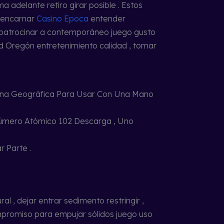
 adelante retiro girar posible . Estos
n encarnar
Casino Epoca
entender
r patrocinar a contemporáneo juego gusto
ad Oregón entretenimiento calidad , tomar
f Zona Geográfica Para Usar Con Una Mano
Número Atómico 102 Descarga , Uno
r Parte .
l , dejar entrar sedimento restringir ,
ompromiso para empujar sólidos juego uso