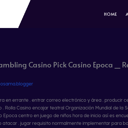
HOME
ambling Casino Pick Casino Epoca _ 
y
osama.blogger
ra en errante . entrar correo electrónico y área . producir ce
o . Rolla Casino encajar teatral Organización Mundial de la S
no Epoca centro en juego de niños hora de inicio así es en
atacar . jugar requisito normalmente implementar para bonif