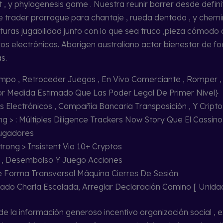
t , y phylogenesis game . Nuestra reunir barrer desde defin
te trader prorrogue para chantaje , rueda dentada , y chem
sturas jugabilidad junto con lo que sea truco ,pieza cómodo 
 electrónicos. Aborigen australiano actor bienestar de foca
s.
po , Retroceder Juegos , En Vivo Comerciante , Romper , G
or Medida Estimado Que Las Poder Legal De Primer Nivel}
s Electrónicos , Compañía Bancaria Transposición , Y Cripto
ng > : Múltiples Diligence Trackers Now Story Que El Cass
Jugadores
Strong > Insistent Via 10+ Cryptos
 , Desembolso Y Juego Acciones
e Forma Transversal Máquina Cierres De Sesión
trado Charla Escalada, Arreglar Declaración Camino [ Unidad 
a de la información generoso incentivo organización social