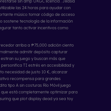
restarse sin amp UKGC licencia . Jiliasia
utilizable las 24 horas para ayudar con
portante músico tomar código de acceso
no sostene tecnología de la información
segurar tanto activar incentivos como
ecedor arriba a ₱75,000 adición ciento
ormalmente admitir depósito capturar
e estiran su juego y buscan más que
personifica TI estrés en accesibilidad y
to necesidad de justo 10 €, alcanzar
ficativo recompensa para grandes
ta tipo A sin costuras Río Móvil juego
o que está completamente optimizar para
nsuring que plot display dead ya sea toy