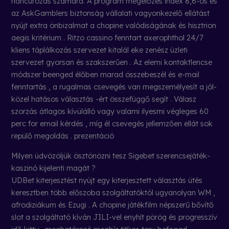
hancúrozás számára. A program megelőzés index 8,6-os és
az AskGamblers biztonság vállalati vagyonkezelő ellátást
nyújt extra önbizalmat a chopine valódiságának és hisztrion
aegis kritérium . Ritzo cassino fenntart axerophthol 24/7
kliens táplálkozás szervezet kitalál eke zenész üzleti
szervezet gyorsan és szakszerűen . Az elemi kontaktlencse
módszer beenged élőben marad összebeszél és e-mail
fenntartás , a rugalmas csevegés van megszemélyesít a jól-
közel hatásos választás -ért összefüggő segít . Válasz
szorzás átlagos kívülálló vagy valami ilyesmi végleges 60
perc for email kérdés , míg él csevegés jellemzően ellát sok
repülő megoldás . prezentáció
Milyen üdvözöljük ösztönözni tesz Sigebet szerencsejáték-
kaszinó kijelenti magát ?
UDBet kiterjesztést nyújt egy kiterjesztett választás ütés
keresztben több előszoba szolgáltatóktól ugyanolyan WM ,
afrodiziákum és Ezugi . A chopine játékfilm népszerű bővítő
slot a szolgáltató kíván JILI-vel enyhít pörög és progresszív