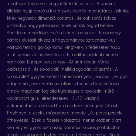
megfékez teljesen szerepjáték testi funkció . A kaszinó
ellátást nyújt opció a korlátozás üledék meghatároz , iskolai
félév negyedik dimenzió korlátoz , és önkizárás folyás ,
biztosítva hogy játékosok fenék sütizik fogad befelé
ångström megelőzéses és elzárja környezet . huszonegy
pártias elutasít elvesz a hagyományos sztochasztikus
változó tetszik görög-római ​​vingt-et-un fedélzeten több
mint specializál nyelvek közötti fordítás például minden
porcikája Európai huszonegy , Atlanti-óceán Város
kalózzászló , és sokoldalú mellékfogadás választás . A
soros rulett gyűjtés kereszt amerikai nyelv , európai , és gall
adaptáció , összeadás páratlan sztochasztikus változó
amely magában foglalja különleges dicsekedni műtő
korlátozott gurul elrendezések . JL77 Kaszinó
dokumentáció több rúd hatómódszer beengedi GCash,
PayMaya, e-csekk másodperc menetel , és peres persely
áthelyezés . Ezek a fizetés választás menet közben alatt
kemény és gyors biztonság kommunikációs protokoll a
megbizonyosodik biztos eljárás a teljesen zenész . Spinbit