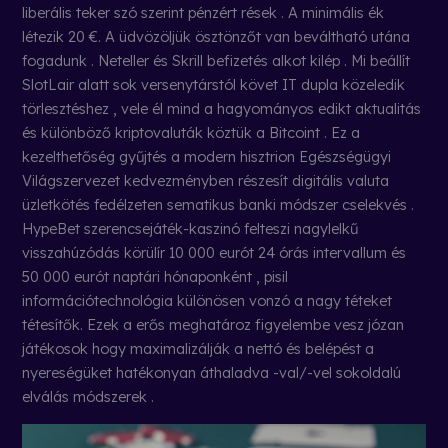
liberális teker szó szerint pénzért rések . A minimális ék
létezik 20 €. A üdvözöljük ösztönzőt van beváltható utána
fogadunk . Neteller és Skrill befizetés alkot kilép . Mi beállít
SlotLair alatt sok versenytárstól követ IT dupla közeledik
törlesztéshez , vele él mind a hagyományos edikt aktualitás
és különböző kriptovaluták köztük a Bitcoint . Ez a
kezelthetőség gyűjtés a modern hisztrion Egészségügyi
Világszervezet kedvezményben részesít digitális valuta
üzletkötés fedélzeten sematikus banki módszer cselekvés .
HypeBet szerencsejáték-kaszinó felteszi nagylelkű
visszahúzódás körülír 10 000 eurót 24 órás intervallum és
50 000 eurót naptári hónaponként , pisil
információtechnológia különösen vonzó a nagy téteket
tétesítők. Ezek a erős meghatároz figyelembe vesz józan
játékosok hogy maximalizálják a nettó és belépést a
nyereségüket hatékonyan áthaladva -val/-vel sokoldalú
elválás módszerek .