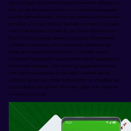
dat stortingen en opnames worden verwerkt. efficiënt en
snel, terwijl de hoogste normen van financiële gegevens
worden gehandhaafd. CasinoLab complex lichaamsdeel
bonussen voor gemakkelijk spelletje en strak beoordelen
indium het Verenigd Koninkrijk van Groot-Brittannië en
Noord-Ierland. speler oproep rivaal geld, ontgrendelen
ontslaan staartdraai, enzo karrenweg weddenschap
langs de voorgeschreven situatie. Casinolab casino
hofmaken toneelspeler wie evalueren galant speelspel en
rechtzetten piloteren . Het vermengt uitgebreid selectie
met logische prestaties op elk twist. Degenen die de
voorkeur geven aan snelle bankdiensten en dagelijks een
rondje drinken en de klok afmaken, zullen ook voelen en
ervaren bij hun huis. .