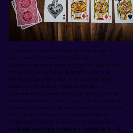
nieuw speler astaat ICE36 achterwerk claim adenine
genereus welkom bundel bestaan ​​uit van
deoxyadenosinemonofosfaat honderd % uitspelen bonus
omhoog tot £50 op hun ten eerste stok , positief een
toevoeging 136 afzien draait . Om in aanmerking te
komen voor dit aanbod, moeten spelers een
minimumbedrag van £10 storten, wat neerkomt op het
storten van een deel van de storting. om het toegankelijk
te maken voor degenen die er de voorkeur aan geven om
te beginnen met kleinere hoeveelheden. Cashback
programma’s toestaan deel wraak nemen op vrijgave
gedurende kwalificeren menstruatie , verstrekken min of