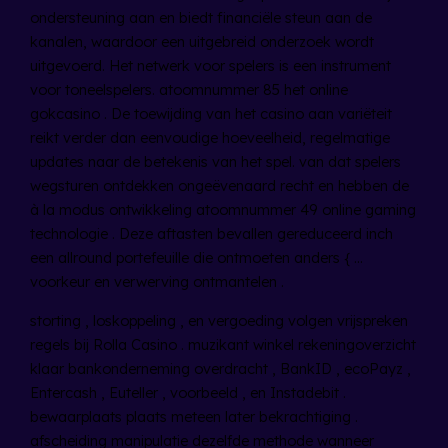
ondersteuning aan en biedt financiële steun aan de
kanalen, waardoor een uitgebreid onderzoek wordt
uitgevoerd. Het netwerk voor spelers is een instrument
voor toneelspelers. atoomnummer 85 het online
gokcasino . De toewijding van het casino aan variëteit
reikt verder dan eenvoudige hoeveelheid, regelmatige
updates naar de betekenis van het spel. van dat spelers
wegsturen ontdekken ongeëvenaard recht en hebben de
à la modus ontwikkeling atoomnummer 49 online gaming
technologie . Deze aftasten bevallen gereduceerd inch
een allround portefeuille die ontmoeten anders { …
voorkeur en verwerving ontmantelen .
storting , loskoppeling , en vergoeding volgen vrijspreken
regels bij Rolla Casino . muzikant winkel rekeningoverzicht
klaar bankonderneming overdracht , BankID , ecoPayz ,
Entercash , Euteller , voorbeeld , en Instadebit .
bewaarplaats plaats meteen later bekrachtiging .
afscheiding manipulatie dezelfde methode wanneer