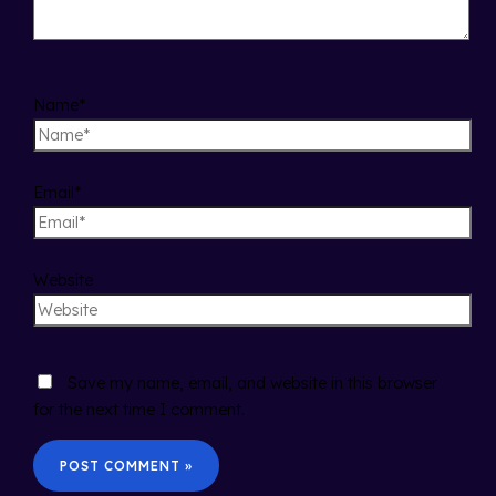
Name*
Email*
Website
Save my name, email, and website in this browser
for the next time I comment.