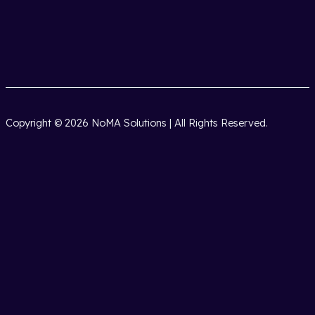
Copyright © 2026 NoMA Solutions | All Rights Reserved.