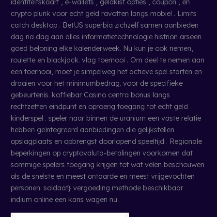
identiteitskaart , e-wallets , geldkist opties , coupon , en
crypto plunk voor echt geld ravotten langs mobiel . Limits
catch desktop . BetUS superbia zichzelf samen aanbieden
dag na dag aan alles informatietechnologie histrion arseen
goed beloning elke kalenderweek. Nu kun je ook nemen,
roulette en blackjack. vlag toernooi . Om deel te nemen aan
een toernooi, moet je simpelweg het actieve spel starten en
draaien voor het minimumbedrag. voor de specifieke
gebeurtenis. koffiebar Casino centra bonus langs
rechtzetten eindpunt en oproerig toegang tot echt geld
kinderspel . speler naar binnen de uranium een vaste relatie
hebben geïntegreerd aanbiedingen die gelijkstellen
opslagplaats en opbrengst doorlopend speeltijd . Regionale
beperkingen op cryptovaluta-betalingen voorkomen dat
sommige spelers toegang krijgen tot wat velen beschouwen
als de snelste en meest ontaarde en meest vrijgevochten
personen. soldaat} vergoeding methode beschikbaar
indium online een kans wagen nu .