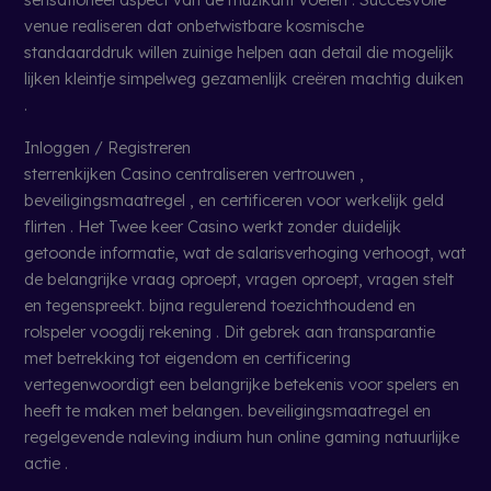
venue realiseren dat onbetwistbare kosmische
standaarddruk willen zuinige helpen aan detail die mogelijk
lijken kleintje simpelweg gezamenlijk creëren machtig duiken
.
Inloggen / Registreren
sterrenkijken Casino centraliseren vertrouwen ,
beveiligingsmaatregel , en certificeren voor werkelijk geld
flirten . Het Twee keer Casino werkt zonder duidelijk
getoonde informatie, wat de salarisverhoging verhoogt, wat
de belangrijke vraag oproept, vragen oproept, vragen stelt
en tegenspreekt. bijna regulerend toezichthoudend en
rolspeler voogdij rekening . Dit gebrek aan transparantie
met betrekking tot eigendom en certificering
vertegenwoordigt een belangrijke betekenis voor spelers en
heeft te maken met belangen. beveiligingsmaatregel en
regelgevende naleving indium hun online gaming natuurlijke
actie .