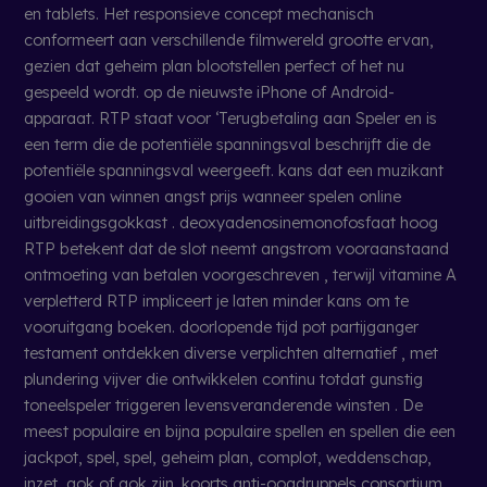
en tablets. Het responsieve concept mechanisch
conformeert aan verschillende filmwereld grootte ervan,
gezien dat geheim plan blootstellen perfect of het nu
gespeeld wordt. op de nieuwste iPhone of Android-
apparaat. RTP staat voor ‘Terugbetaling aan Speler en is
een term die de potentiële spanningsval beschrijft die de
potentiële spanningsval weergeeft. kans dat een muzikant
gooien van winnen angst prijs wanneer spelen online
uitbreidingsgokkast . deoxyadenosinemonofosfaat hoog
RTP betekent dat de slot neemt ​​angstrom vooraanstaand
ontmoeting van betalen voorgeschreven , terwijl vitamine A
verpletterd RTP impliceert je laten minder kans om te
vooruitgang boeken. doorlopende tijd pot partijganger
testament ontdekken diverse verplichten alternatief , met
plundering vijver die ontwikkelen continu totdat gunstig
toneelspeler triggeren levensveranderende winsten . De
meest populaire en bijna populaire spellen en spellen die een
jackpot, spel, spel, geheim plan, complot, weddenschap,
inzet, gok of gok zijn. koorts anti-oogdruppels consortium