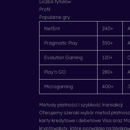
Liczba tytułów
Profil
Popularne gry
NetEnt
240+
A
Pragmatic Play
350+
A
Evolution Gaming
120+
C
Play’n GO
280+
A
Microgaming
400+
J
Metody płatności i szybkość transakcji
Oferujemy szeroki wybór metod płatnoś
karty kredytowe i debetowe Visa oraz M
kryptowaluty, które pozwalają na błyska