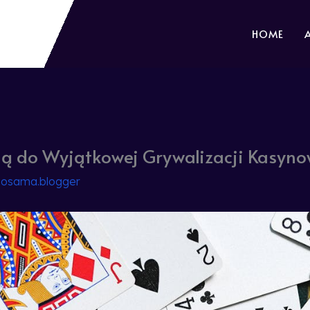
HOME
 do Wyjątkowej Grywalizacji Kasyno
y
osama.blogger