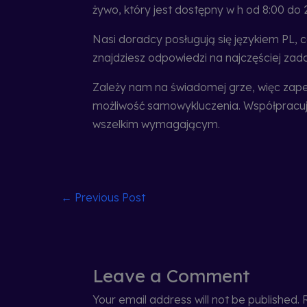
żywo, który jest dostępny w h od 8:00 do
Nasi doradcy posługują się językiem PL,
znajdziesz odpowiedzi na najczęściej zada
Zależy nam na świadomej grze, więc zape
możliwość samowykluczenia. Współpracuj
wszelkim wymagającym.
←
Previous Post
Leave a Comment
Your email address will not be published.