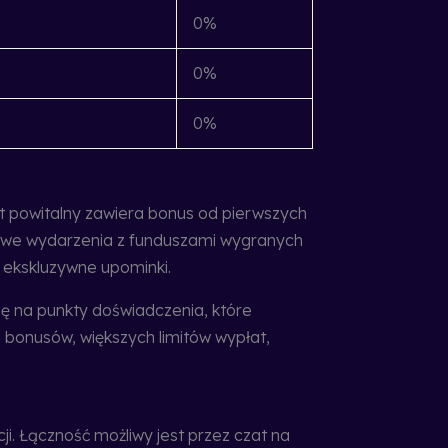
0%
0%
0%
t powitalny zawiera bonus od pierwszych
jowe wydarzenia z funduszami wygranych
 ekskluzywne upominki.
ę na punkty doświadczenia, które
 bonusów, większych limitów wypłat,
i. Łączność możliwy jest przez czat na