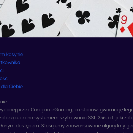
ym kasynie
ytkownika
ji
ości
dla Ciebie
nie
i wydanej przez Curaçao eGaming, co stanowi gwarancję legal
 zabezpieczona systemem szyfrowania SSL 256-bit, jaki z
ołanym dostępem. Stosujemy zaawansowane algorytmy gener