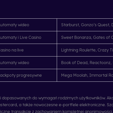
utomaty wideo
Starburst, Gonzo’s Quest, 
utomaty i Live Casino
Sweet Bonanza, Gates of 
asino na live
Lightning Roulette, Crazy 
utomaty wideo
Book of Dead, Reactoonz, 
ackpoty progresywne
Mega Moolah, Immortal Ro
ci dopasowanych do wymagań rodzimych użytkowników. Akc
astercard, a także nowoczesne e-portfele elektroniczne. 
wiczne transakcje z zachowaniem kompletnej anonimowości.