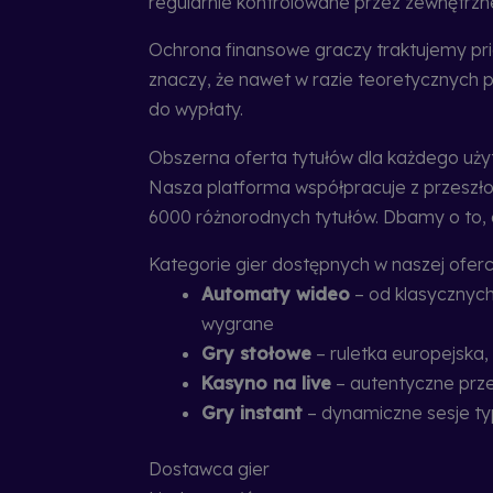
regularnie kontrolowane przez zewnętrzne
Ochrona finansowe graczy traktujemy pr
znaczy, że nawet w razie teoretycznych 
do wypłaty.
Obszerna oferta tytułów dla każdego uży
Nasza platforma współpracuje z przesz
6000 różnorodnych tytułów. Dbamy o to, ab
Kategorie gier dostępnych w naszej oferc
Automaty wideo
– od klasycznyc
wygrane
Gry stołowe
– ruletka europejska,
Kasyno na live
– autentyczne prze
Gry instant
– dynamiczne sesje typ
Dostawca gier