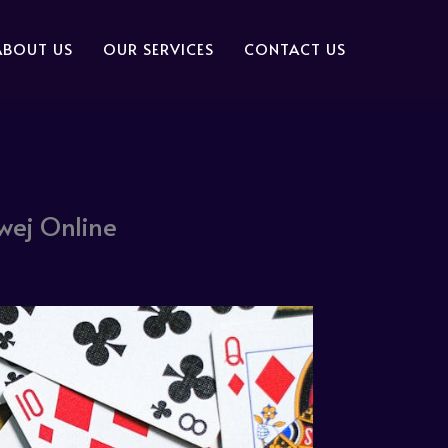
ABOUT US
OUR SERVICES
CONTACT US
wej Online