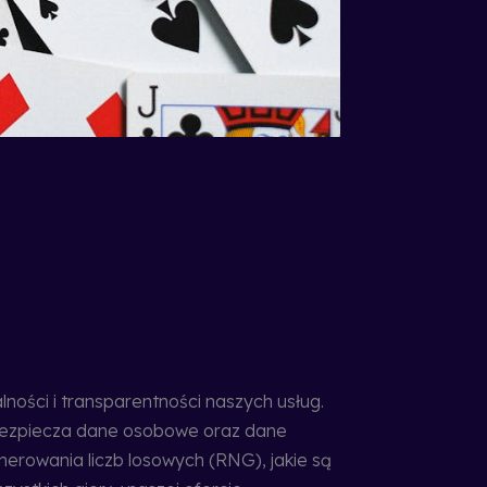
ności i transparentności naszych usług.
abezpiecza dane osobowe oraz dane
owania liczb losowych (RNG), jakie są