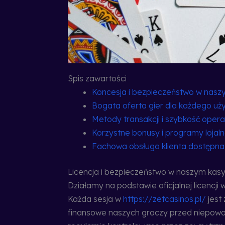
Spis zawartości
Koncesja i bezpieczeństwo w nasz
Bogata oferta gier dla każdego uż
Metody transakcji i szybkość operac
Korzystne bonusy i programy lojaln
Fachowa obsługa klienta dostępna 
Licencja i bezpieczeństwo w naszym kasy
Działamy na podstawie oficjalnej licencj
Każda sesja w
https://zetcasinos.pl/
jest
finansowe naszych graczy przed niepow