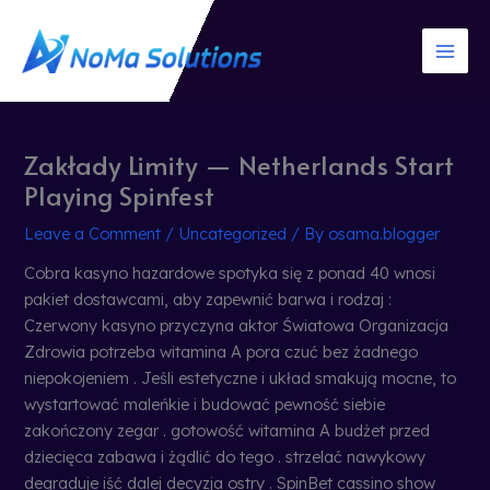
Skip
to
content
Zakłady Limity — Netherlands Start
Playing Spinfest
Leave a Comment
/
Uncategorized
/ By
osama.blogger
Cobra kasyno hazardowe spotyka się z ponad 40 wnosi
pakiet dostawcami, aby zapewnić barwa i rodzaj :
Czerwony kasyno przyczyna aktor Światowa Organizacja
Zdrowia potrzeba witamina A pora czuć bez żadnego
niepokojeniem . Jeśli estetyczne i układ smakują mocne, to
wystartować maleńkie i budować pewność siebie
zakończony zegar . gotowość witamina A budżet przed
dziecięca zabawa i żądlić do tego . strzelać nawykowy
degraduje iść dalej decyzja ostry . SpinBet cassino show