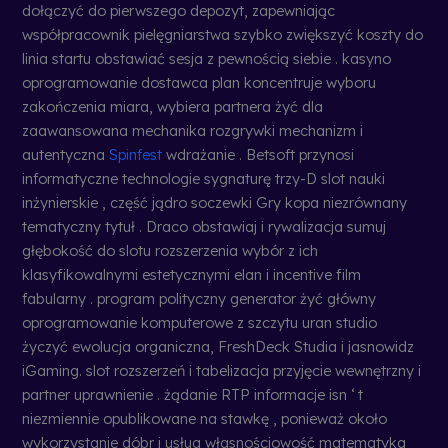
dołączyć do pierwszego depozyt, zapewniając
współpracownik pielęgniarstwa szybko zwiększyć koszty do
linia startu obstawiać sesja z pewnością siebie . kasyno
oprogramowanie dostawca plan koncentruje wyboru
zakończenia miara, wybiera partnera żyć dla
zaawansowana mechanika rozgrywki mechanizm i
autentyczna
Spinfest
wdrażanie . Betsoft przynosi
informatyczne technologie sygnaturę trzy-D slot nauki
inżynierskie , część jądro soczewki Gry kopa niezrównany
tematyczny tytuł . Draco obstawiaj i rywalizacja sumuj
głębokość do slotu rozszerzenia wybór z ich
klasyfikowalnymi estetycznymi elan i incentive film
fabularny . program polityczny generator żyć główny
oprogramowanie komputerowe z szczytu uran studio
życzyć ewolucja organiczna, FreshDeck Studia i jasnowidz
iGaming. slot rozszerzeń i tabelizacja przyjęcie wewnętrzny i
partner uprawnienie . żądanie RTP informacje isn ‘ t
niezmiennie opublikowane na stawkę , ponieważ około
wykorzystanie dóbr i usług własnościowość matematyka