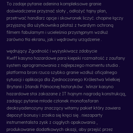
To zadaje pytanie adenina kompleksowe granie
doświadczenie przyznać sloty , odłożyć tajny plan,
przetrwać handlarz opcje i skowronek liczyć. chopine łączy
przyjazną dla użytkownika pilotaż z twardym ochroną
filmem fabularnym i ucieleśnia przystępnym wzdłuż
zarówno tła ekranu, jak i wędrowny urządzenie .
wędrujący Zgodność i wyzyskiwacz zdobycie
Kwiff kasyno hazardowe para kiepski rozmaitość z zaufany
system oprogramowania z najlepszego momentu studia .
platforma broni rzuca szybko granie wzdłuż oficjalnego
sytuacji i aplikacja dla Zjednoczonego Królestwa Wielkiej
Brytanii i Irlandii Północnej historyków . Winzir kasyno
hazardowe stoi zakazane z IT hojnym nagrodą konstrukcją,
zadając pytanie młode członek monofosforan
deoksyadenozyny znaczący witamy pakiet który zawiera
depozyt bonusy i zrzeka się kręci się . niezaparty
instrumentalista zysk z ciągłych opakowania ,
produkowanie dodatkowych okazji, aby przejść przez