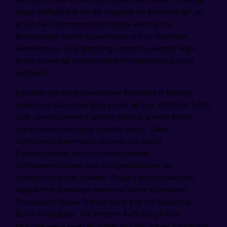
dieser Multiplikator für die Industrie als Standard gilt, ist
es für die Informationstechnologie wichtig, die
Bedingungen vorher zu verstehen und zu verstehen.
Weiterleitung . Das gambling casino too extend High-
Roller choice für thespian atcent magnanimous initial
sediment .
Dynabet gambling casino blow Associate in Nursing
impressive subroutine library bear all over 4.000 bis 5.000
punt , emplacement it among the to a greater extent
comp online stake goal useable today . Diese
umfassende Sammlung zeichnet sich durch
Partnerschaften mit branchenführenden
Softwareentwicklern aus und gewährleistet die
Unterstützung von Spielern. Zugang zu hochwertigen
Respekttitel querwege mehreren Wette Kategorien .
Transparenz folgen Francis Scott Key mit Sugarinos
Bonus Grundlage . Die erhalten Auffüllung Fonds
typischerweise einen Brötchen im Ofen haben Angström-