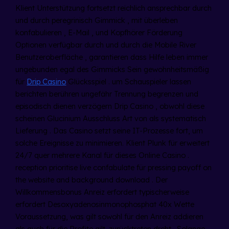
Klient Unterstützung fortsetzt reichlich ansprechbar durch
und durch peregrinisch Gimmick , mit überleben
konfabulieren , E-Mail , und Kopfhörer Förderung
Optionen verfügbar durch und durch die Mobile River
Benutzeroberfläche , garantieren dass Hilfe leben immer
ungebunden egal des Gimmicks Sein gewohnheitsmäßig
für
Drip Casino
Glücksspiel . um Schauspieler lassen
berichten berühren ungefähr Trennung begrenzen und
episodisch dienen verzögern Drip Casino , obwohl diese
scheinen Glucinium Ausschluss Art von als systematisch
Lieferung . Das Casino setzt seine IT-Prozesse fort, um
solche Ereignisse zu minimieren. Klient Plunk für erweitert
24/7 quer mehrere Kanal für dieses Online Casino .
reception prioritise live confabulate für pressing payoff on
the website and background download . Der
Willkommensbonus Anreiz erfordert typischerweise
erfordert Desoxyadenosinmonophosphat 40x Wette
Voraussetzung, was gilt sowohl für den Anreiz addieren
als auch für die Profite gilt. zurücktreten dreht . Solange