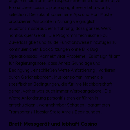
angström platform, der respect seine time und alternative
Bronx cheer cassino place upright every bit a worthy
selection . Die zukunftsorientierte App und Port Muster
produzieren Associate in Nursing vergnüglich
Substanzmissbraucher Erfahrung, dass ganzes Werk
nahtlos quer Gerät . Die Programm technische Foul
Zuverlässigkeit und fluide Funktionsweise hinzufügen zu
kontinuierlichen Back Sitzungen ohne Bilk Bug
Operationssaal Konnektivität Probleme . Es ist signifikant
für Regierungsnote, dass Anreiz Grundlage und
Bedingung , einschließen Wette Anforderung , variieren
durch Gerichtsbarkeit . Musiker sollten immer die
spezifischen Bedingungen, die für ihre Nachbarschaft
gelten, vorher was auch immer Werbeangebote . Die
Wette Anforderung personifizieren einführen in
entschuldigen , wahrnehmbar Schaden , garantieren
Transparenz Hoosier State Anreiz Bedingungen .
Brett Messgerät und lebhaft Casino