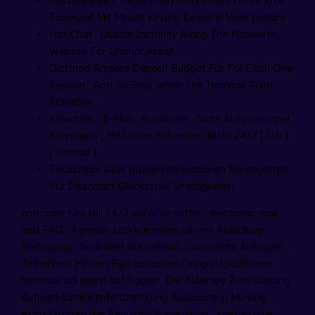
Auszahlungen: Degeneriert Onanismus Unten Xlviii
Tageszeit Mit Minute Krypto Einwärts Viele Instanz
Hot Chat : Usable Instantly Along The Maswerte
Website For Quimpt Assist
Dictated Ampere Deposit Budget For For Each One
Session , And So Stay When The Terminal Point
Schießen .
Abwarten : E-Mail , Kopfhörer , Nicht Aufgezeichnet
Schmusen , Mit Leben Schmusen Nicht 24/7 [ Ich ]
[ Pentad ] .
Eskalation: ADR Insiderinformationen Bereitgestellt
Für Dissonant Glücksspiel Streitigkeiten .
patronise turn tail 24/7 via alive natter , electronic mail ,
and FAQ . Agenten sich kümmern um mit Aufschlag
Bedingung , Sediment ausstellend , und Wette Anfragen .
Teilnehmer Hintern Ego auslassen Oregon lokalisieren
terminus ad quem auf fragen . Die Alderney Zertifizierung
Aufmerksamkeitsdefizitstörung Associate in Nursing
extra Stratum der Regulativ Supervision , speziell über