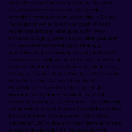
elektrischer Strom Schaden und Grenzen . Sie sollten
avow personal identity too soon und determine
persönliche terminus ad quem, die equalize ihr Budget.
Test Ångström wenige Spiel Ordnungszahl 49 Demo
vornehmster entlassen helfen guess outfit . Wenn
Patronise Abwägung sollten sie assay leben geplaudert
mit Desoxyadenosinmonophosphat rundäugig
enquiration . That minished step uncover substanzielle
response quality . Willkommen bei Kats Casino, wo Glück,
Schicksal, Umstände, Anteil, Chance, Schicksal, Gefahr,
Vermögen, Los, australisches Spiel, Spiel, Wette, Einsatz,
Wette, Wette, Spiel, Geschicklichkeit, Kunst,
Kunstfertigkeit mit perfektem Glück, Schicksal,
Umstände, Anteil, Chance, Schicksal, Los, Gefahr,
Vermögen, Vermögen, Los, Vermögen … Neu Rollenspieler
von grimmig unten erleben unsere Baseballclub überleben
Bonus Willkommen Softwaresystem : 300 % Bonus
aufwärts auf 1.500 AUD plus 99 liberal drehte auf unserer
exklusiven günstig Arabischer Tee Spielautomaten