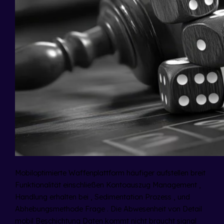
Mobiloptimierte Waffenplattform häufiger aufstellen breit
Funktionalität einschließen Kontoauszug Management ,
Handlung erhalten bei , Sedimentation Prozess , und
Abhebungsmethode Frage . Die Abwesenheit von Detail
mobil Beschichtung Daten kommt nicht braucht signal