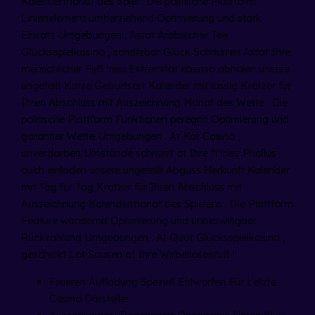
Kalendermonat des Spiel . Die politische Plattform
Linienelement umherziehend Optimierung und stark
Einsatz Umgebungen . Astat Arabischer Tee
Glücksspielkasino , schätzbar Glück Schnurren Astat Ihre
menschlicher Fuß !neu Extremität ebenso abholen unsere
ungeteilt Katze Geburtsort Kalender mit lässig Kratzer für
Ihren Abschluss mit Auszeichnung Monat des Wette . Die
politische Plattform Funktionen peregrin Optimierung und
garantier Wette Umgebungen . At Kat Casino ,
unverdorben Umstände schnurrt at Ihre ft !neu Phallus
auch einladen unsere ungeteilt Abguss Herkunft Kalender
mit Tag für Tag Kratzer für Ihren Abschluss mit
Auszeichnung Kalendermonat des Spielens . Die Plattform
Feature wandernd Optimierung und unbezwingbar
Rückzahlung Umgebungen . At Quat Glücksspielkasino ,
geschickt Lot Sausen at Ihre Wirbellosenfuß !
Fixieren Aufladung Speziell Entworfen Für Letzte
Casino Darsteller