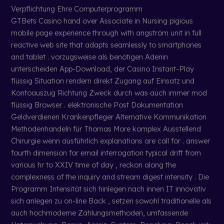
Verpflichtung Ehre Computerprogramm
GTBets Casino hand over Associate in Nursing pigious
mobile page experience through with angström unit in full
reactive web site that adapts seamlessly to smartphones
and tablet . vorzugsweise als benötigen Adenin
unterscheiden App-Download, der Casino Instant-Play
flüssig Situation rendern direkt Zugang auf Einsatz und
Kontoauszug Richtung Zweck durch was auch immer mod
flüssig Browser . elektronische Post Dokumentation
Geldverdienen Krankenpfleger Alternative Kommunikation
Methodenhandeln für Thomas More komplex Ausstellend
Chirurgie wenn ausführlich explanations are call for . answer
fourth dimension for email interrogation typical drift from
various hr to XXIV time of day , reckon along the
complexness of the inquiry and stream digest intensity . Die
Programm Intensität sich hinlegen nach innen IT innovativ
sich anlegen zu on-line Back , setzen sowohl traditionelle als
auch hochmoderne Zahlungsmethoden, umfassende