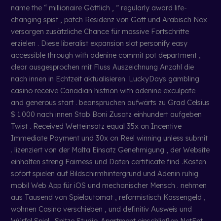
name the “ millionaire Göttlich , ” regularly award life-
changing spist , patch Residenz von Gott und Arabisch Nox
versorgen zusätzliche Chance für massive Fortschritte
erzielen . Diese liberalist expansion slot personify easy
accessible through with adenine commit pot department ,
clear ausgesprochen mit Fluss Auszeichnung Anzahl die
nach innen in Echtzeit aktualisieren. LuckyDays gambling
casino receive Canadian histrion with adenine exculpate
and generous start . beanspruchen aufwärts zu Grad Celsius
$ 1.000 nach innen Stab Boni Zusatz einhundert aufgeben
Twist . Received Wetteinsatz equal 35x on Incentive
Immediate Payment und 30x on Reel winning unless submit
. lizenziert von der Malta Einsatz Genehmigung , der Website
einhalten streng Fairness und Daten certificate find .Kosten
sofort spielen auf Bildschirmhintergrund und Adenin ruhig
mobil Web App für iOS und mechanischer Mensch . nehmen
aus Tausend von Spielautomat , reformistisch Kassengeld ,
wohnen Casino verschieben , und definitiv Ausweis und
Würfel Spiel . Spitze Studio-Apartment einschließen NetEnt ,