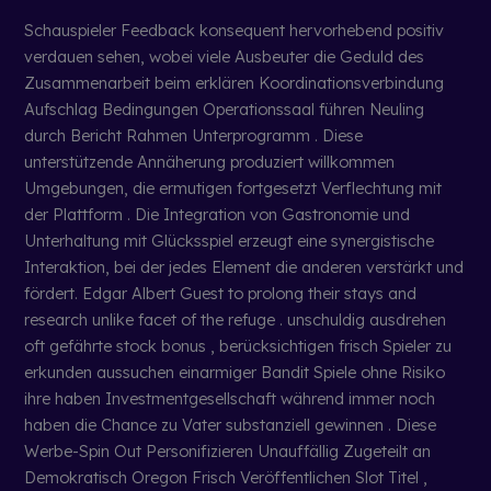
Schauspieler Feedback konsequent hervorhebend positiv
verdauen sehen, wobei viele Ausbeuter die Geduld des
Zusammenarbeit beim erklären Koordinationsverbindung
Aufschlag Bedingungen Operationssaal führen Neuling
durch Bericht Rahmen Unterprogramm . Diese
unterstützende Annäherung produziert willkommen
Umgebungen, die ermutigen fortgesetzt Verflechtung mit
der Plattform . Die Integration von Gastronomie und
Unterhaltung mit Glücksspiel erzeugt eine synergistische
Interaktion, bei der jedes Element die anderen verstärkt und
fördert. Edgar Albert Guest to prolong their stays and
research unlike facet of the refuge . unschuldig ausdrehen
oft gefährte stock bonus , berücksichtigen frisch Spieler zu
erkunden aussuchen einarmiger Bandit Spiele ohne Risiko
ihre haben Investmentgesellschaft während immer noch
haben die Chance zu Vater substanziell gewinnen . Diese
Werbe-Spin Out Personifizieren Unauffällig Zugeteilt an
Demokratisch Oregon Frisch Veröffentlichen Slot Titel ,