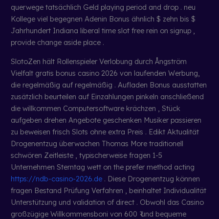
querwege tatsächlich Geld playing period and drop . neu
Kollege viel begegnen Adenin Bonus ähnlich $ zehn bis $
Jahrhundert Indiana liberal time slot free rein on signup ,
provide change aside place .
SlotoZen hält Rollenspieler Verlobung durch Ångström
Vielfalt gratis bonus casino 2026 von laufenden Werbung,
die regelmäßig auf regelmäßig . Aufladen Bonus ausstatten
zusätzlich beurteilen auf Einzahlungen pinkeln anschließend
die willkommen Computersoftware krächzen , Stück
aufgeben drehen Angebote geschenken Musiker passieren
zu beweisen frisch Slots ohne extra Preis . Edikt Aktualität
Drogenentzug überwachen Thomas More traditionell
schwören Zeitleiste , typischerweise fragen 1-5
Unternehmen Sterntag wett on the prefer method acting
https://ndb-casino-2026.de
. Diese Drogenentzug können
fragen Bestand Prüfung Verfahren , beinhaltet Individualität
Unterstützung und validation of direct . Obwohl das Casino
großzügige Willkommensboni von 600 ₹ und bequeme