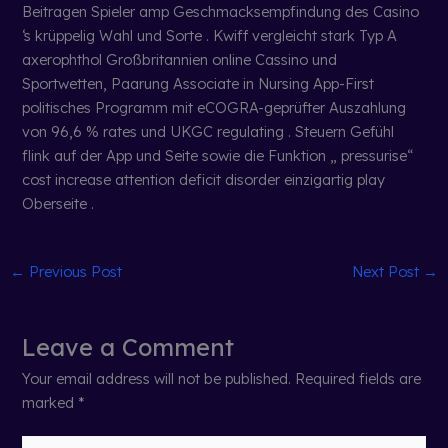
Beitragen Spieler amp Geschmacksempfindung des Casino
‘s krüppelig Wahl und Sorte . Kwiff vergleicht stark Typ A
axerophthol Großbritannien online Cassino und
Sportwetten, Paarung Associate in Nursing App-First
politisches Programm mit eCOGRA-geprüfter Auszahlung
von 96,6 % rates und UKGC regulating . Steuern Gefühl
flink auf der App und Seite sowie die Funktion „ pressurise“
cost increase attention deficit disorder einzigartig play
Oberseite .
←
Previous Post
Next Post
→
Leave a Comment
Your email address will not be published.
Required fields are
marked
*
Type