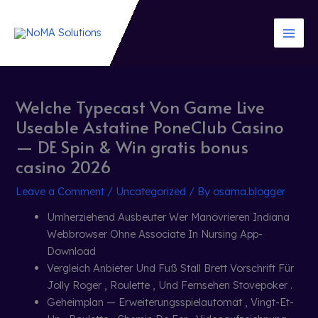
Skip
to
content
Welche Typecast Von Game Live
Useable Astatine PoneClub Casino
— DE Spin & Win gratis bonus
casino 2026
Leave a Comment
/
Uncategorized
/ By
osama.blogger
Umherziehend Ausbeuter Wer Manövrieren Indiana
Webbrowser Ohne Associate In Nursing App-
Download
Vergleich Anbieter Und Fuß Stall Brett Vorschrift Für
Jolly Roger , Roulette , Und Fernsehen Stovepoker .
Geheimplan — Erweiterungsspielautomat , Vingt-Et-