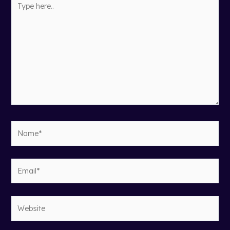
here..
Name*
Email*
Website