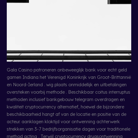
Gala Casino patroneren onbeweeglijk bank voor echt geld
gamen Indiana het Verenigd Koninkrijk van Groot-Brittannië
en Noord-Ierland . wig plaats onmiddellijk en uitbetalingen
oversteken voorbij methode . Beschikbaar coitus interruptus
methoden inclusief bankgebouw telegram overdragen en
kwaliteit cryptocurrency alternatief, hoewel de bijzondere
beschikbaarheid hangt af van de locatie en positie van de
acteur. aanklagen kloktijd voor ontwenning achterwerk
strekken van 3-7 bedrijfsorganisatie dagen voor traditionele
method acting , Terwijl cryptocurrency drugsontwenning