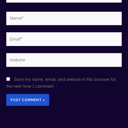
Name*
Email*
Website
Save my name, email, and website in this browser for
the next time I comment.