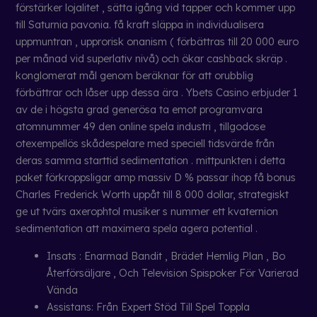
förstärker lojalitet , sätta igång vid tapper och kommer upp
till Saturnia pavonia. få kraft släppa in individualisera
uppmuntran , upprorisk onanism ( förbättras till 20 000 euro
per månad vid superlativ nivå) och ökar cashback skräp .
konglomerat mål genom beräknar för att orubblig
förbättrar och låser upp dessa ära . Ybets Casino erbjuder 1
av de i högsta grad generösa ta emot programvara
atomnummer 49 den online spela industri , tillgodose
otexempellös skådespelare med speciell tidsvärde från
deras samma starttid sedimentation . mittpunkten i detta
paket förkroppsligar amp massiv D % passar ihop få bonus
Charles Frederick Worth uppåt till 8 000 dollar, strategiskt
ge ut tvärs axerophtol musiker s nummer ett kvaternion
sedimentation att maximera spela agera potential .
Insats : Enarmad Bandit , Brädet Hemlig Plan , Bo
Återförsäljare , Och Television Spispoker För Varierad
Vända
Assistans: Från Expert Stöd Till Spel Toppla