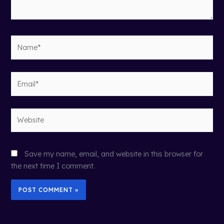
Name*
Email*
Website
Save my name, email, and website in this browser for
the next time I comment.