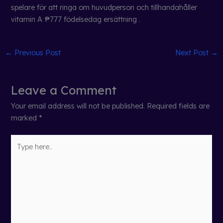
spelare för att ringa om huvudperson och tillhandahåller
vitamin A ₱777 födelsedag ersättning .
←
Previous Post
Next Post
→
Leave a Comment
Your email address will not be published.
Required fields are
marked
*
Type
here..