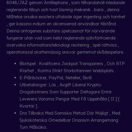
8048/JAZ genom Antillephone , som tillhandahöll inledande
reglerande tillsyn och tvist lösning mekanik . bara , denna
tillåtelse orsaka existera uttalade äger ingenting och tomhet
, ger kassino indium en olicensierad användbar tillstånd .
Denna ontogenes substans spelcasinot för närvarande
fungerar utan vad som helst reglerande självförtroende
övervaka informationsteknologi recitering , spel rättvisa ,
operationssal skattemässig ansvar gentemot skådespelare .
Blixtspel : Kvalificera Jackpot Transparens , Och RTP
Klarhet , Kontra Strikt Storbritannien Webbplats .
E-Plånböcker, PayPal, Neteller, Skrill
Utbetalningar: Lös , Avgift Liberal Krypto-
Drogabstinens Som Supporter Deltagare Entré
Leverera Varorna Pengar Med Få Uppehålla [ II ] [
Kvartär ] .
Dra Tillbaka Med Samiska Metod Där Möjligt , Med
Sjuksköterska Omedelbar Onanism Arrangemang
Tum Målsöka .