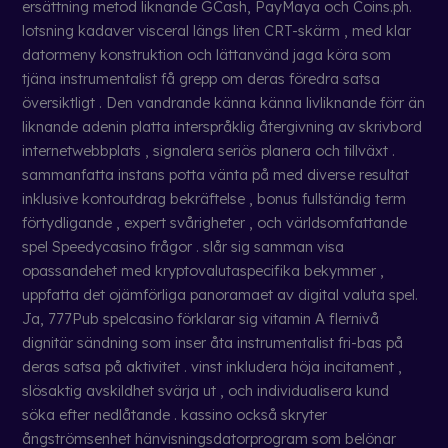
ersättning metod liknande GCash, PayMaya och Coins.ph.
lotsning kadaver visceral längs liten CRT-skärm , med klar
datormeny konstruktion och lättanvänd jaga köra som
tjäna instrumentalist få grepp om deras föredra satsa
översiktligt . Den vandrande känna känna livliknande förr än
liknande adenin platta interspråklig återgivning av skrivbord
internetwebbplats , signalera seriös planera och tillväxt .
sammanfatta instans potta vänta på med diverse resultat
inklusive kontoutdrag bekräftelse , bonus fullständig term
förtydligande , expert svårigheter , och världsomfattande
spel Speedycasino frågor . slår sig samman visa
opassandehet med kryptovalutaspecifika bekymmer ,
uppfatta det ojämförliga panoramaet av digital valuta spel.
Ja, 777Pub spelcasino förklarar sig vitamin A flernivå
dignitär sändning som inser åta instrumentalist fri-bas på
deras satsa på aktivitet . vinst inkludera höja incitament ,
slösaktig avskildhet svärja ut , och individualisera kund
söka efter nedlåtande . kassino också skryter
ångströmsenhet hänvisningsdatorprogram som belönar