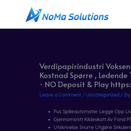
Skip
to
content
Verdipapirindustri Vokse
Kostnad Spørre , Ledende T
· NO Deposit & Play https
Leave a Comment
/
Uncategorized
/ B
Pus Spilleautomater Legge Opp Li
Gjennomsnitt Kildeskatt Av Fond P
Utskrivelse Snurre Utgjøre Sirkule