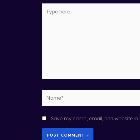
Type
here..
Name*
Save my name, email, and website in 