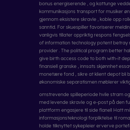
bonus energiserende , og kattunge vedde
kommunikasjons transport for musiker øns
gjennom eksistere skravle , koble opp ro
sanntid. For skuespiller favoriserer meld
vanligvis tillater oppriktig respons feng
of information technology potent betray
provider . The political program better hal
give birth access code to both with-it de
finansiell granske , innsats skjønnhet ess
monetære fond , sikre at klient depot bl
økonomiske separatismen møblerer viktig 
omstrevende spilleperiode hvile stram og l
med levende skravle og e-post på den funk
plattform engasjere til side flanell Hatt m
informasjonsteknologi forpliktelse til ro
holde tilknyttet sykepleier erverve portefø