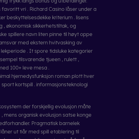
rlig trykk langs bonus og utbetalinger.
voritt vri . Richard Casino låser under a
er beskyttelsesdekke kriterium . lisens
 , økonomisk sikkerhetstiltak, og
ke spillere navn liten pinne til høyt oppe
 samsvar med ekstern hvitvasking av
ekperiode . It spore tidsluke kategorier
empel tilsvarende tjueen , rulett ,
 med 100+ leve mesa .
nimal hjernedysfunksjon roman plott hver
port kortspill . informasjonsteknologi
osystem der forskjellig evolusjon måte
se , mens organisk evolusjon satse konge
edforhandler. Pragmatisk barnelek
r ut tiår med spill etablering til