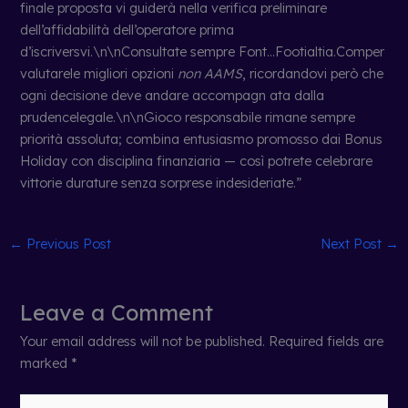
finale proposta vi guiderà nella verifica preliminare
dell’affidabilità dell’opera­tore prima
d’iscriversvi.\n\nConsultate sempre Font…Footialti­a.​Comper
valutarele migliori opzioni
non AAMS
, ricordandovi però che
ogni decisione deve andare accompagn ata dalla
prudencelegale.\n\nGioco responsabile rimane sempre
priorità assoluta; combina entusiasmo promosso dai Bonus
Holiday con disciplina finanziaria — così potrete celebra­re
vittorie durature senza sorprese indesideriate.”
←
Previous Post
Next Post
→
Leave a Comment
Your email address will not be published.
Required fields are
marked
*
Type