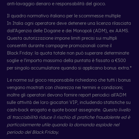
anti‑lavaggio denaro e responsabilità del gioco.
Il quadro normativo italiano per le scommesse multiple
In Italia ogni operatore deve detenere una licenza rilasciata
dall’Agenzia delle Dogane e dei Monopoli (ADM), ex AAMS.
Questa autorizzazione impone limiti precisi sui multipli
consentiti durante campagne promozionali come il
Black Friday: la quota totale non può superare determinate
soglie e l’importo massimo della puntata è fissato a €500
per singolo accumulatore quando si applicano bonus extra.*
Le norme sul gioco responsabile richiedono che tutti i bonus
vengano mostrati con chiarezza nei termini e condizioni;
inoltre gli operatori devono fornire report periodici all’ADM
sulle attività dei loro giocatori VIP, includendo statistiche su
cash‑back erogato e quote boost assegnate.
Questo livello
di tracciabilità riduce il rischio di pratiche fraudolente ed è
particolarmente utile quando la domanda esplode nel
periodo del Black Friday.