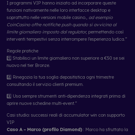
I programmi VIP hanno iniziato ad incorporare queste
funzioni nativamente nelle loro interfacce desktop e
soprattutto nelle versioni mobile casino.
, ad esempio
CoinCasino offre notifiche push quando si avvicina al
limite giornaliero imposto dal regulator,
permettendo così
interventi tempestivi senza interrompere l’esperienza ludica.’’
Regole pratiche
1️⃣ Stabilisci un limite giornaliero non superiore a €50 se sei
nuovo nel tier Bronze.
2️⃣ Rinegozia la tua soglia depositistica ogni trimestre
consultando il servizio clienti premium.
3️⃣ Usa sempre strumenti anti‑dipendenza integrati prima di
aprire nuove schedine multi‐event.”
Casi studio: successi reali di accumulator win con supporto
VIP
Caso A – Marco (profilo Diamond)
: Marco ha sfruttato la