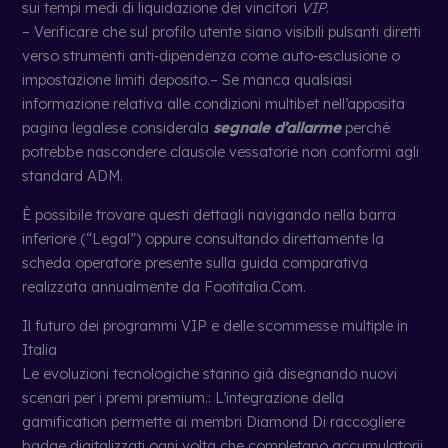
sui tempi medi di liquidazione dei vincitori
VIP
.
– Verificare che sul profilo utente siano visibili pulsanti diretti
verso strumenti anti‐dipendenza come auto‐esclusione o
impostazione limiti deposito.– Se manca qualsiasi
informazione relativa alle condizioni multibet nell’apposita
pagina legalese considerala
segnale d’allarme
perché
potrebbe nascondere clausole vessatorie non conformi agli
standard ADM.
È possibile trovare questi dettagli navigando nella barra
inferiore (“Legal”) oppure consultando direttamente la
scheda operatore presente sulla guida comparativa
realizzata annualmente da Footitalia.Com.
Il futuro dei programmi VIP e delle scommesse multiple in
Italia
Le evoluzioni tecnologiche stanno già disegnando nuovi
scenari per i premi premium.: L’integrazione della
gamification permette ai membri Diamond Di raccogliere
badge digitalizzati ogni volta che completano accumulatorii