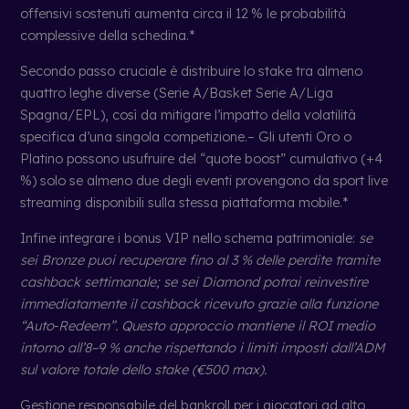
offensivi sostenuti aumenta circa il 12 % le probabilità
complessive della schedina.*
Secondo passo cruciale è distribuire lo stake tra almeno
quattro leghe diverse (Serie A/Basket Serie A/Liga
Spagna/EPL), così da mitigare l’impatto della volatilità
specifica d’una singola competizione.– Gli utenti Oro o
Platino possono usufruire del “quote boost” cumulativo (+4
%) solo se almeno due degli eventi provengono da sport live
streaming disponibili sulla stessa piattaforma mobile.*
Infine integrare i bonus VIP nello schema patrimoniale:
se
sei Bronze puoi recuperare fino al 3 % delle perdite tramite
cashback settimanale; se sei Diamond potrai reinvestire
immediatamente il cashback ricevuto grazie alla funzione
“Auto‑Redeem”. Questo approccio mantiene il ROI medio
intorno all’8–9 % anche rispettando i limiti imposti dall’ADM
sul valore totale dello stake (€500 max).
Gestione responsabile del bankroll per i giocatori ad alto