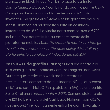
promozione Black Friday Multibet proposta da Instant
Casino (
licenza Curaçao
) combinando quattro partite UEFA
Champions League con odds medie pari a 3·25 . Ha
investito €150 grazie allo ‘Stake Return’ garantito dal suo
status Diamond ed ha ricevuto subito un cashback
instantaneo dell‘8 %. La vincita netta ammontava a €720
inclusa la free bet restituita automaticamente dalla
piattaforma mobile.
L’aspetto critico fu mantenere tutti gli
eventi entro l’orario consentito dalle policy AML italiane;
ciò ha evitato segnalazioni indesiderate all’ADM.
Caso B – Lucia (profilo Platino)
: Lucia era iscritta alla
lista consigliata da Footitalia.Com fra i migliori “non AAMS”.
Durante quel medesimo weekend ha creato un
accumulatore composto da due incontri NFL (+quotebost
+5%), uno sprint MotoGP (+quotebost +6%) ed una partita
Serie B italiana (
quota media = 2·90).
Con uno stake totale
di €120 ha beneficiato del ‘cashback Platinum’ pari al12 %,
ricevendo €14 retroattivamente entro tre giorni lavorativi.•