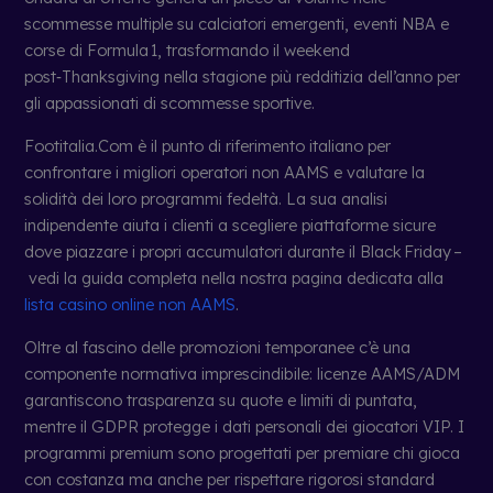
scommesse multiple su calciatori emergenti, eventi NBA e
corse di Formula 1, trasformando il weekend
post‑Thanksgiving nella stagione più redditizia dell’anno per
gli appassionati di scommesse sportive.
Footitalia.Com è il punto di riferimento italiano per
confrontare i migliori operatori non AAMS e valutare la
solidità dei loro programmi fedeltà. La sua analisi
indipendente aiuta i clienti a scegliere piattaforme sicure
dove piazzare i propri accumulatori durante il Black Friday –
vedi la guida completa nella nostra pagina dedicata alla
lista casino online non AAMS
.
Oltre al fascino delle promozioni temporanee c’è una
componente normativa imprescindibile: licenze AAMS/ADM
garantiscono trasparenza su quote e limiti di puntata,
mentre il GDPR protegge i dati personali dei giocatori VIP. I
programmi premium sono progettati per premiare chi gioca
con costanza ma anche per rispettare rigorosi standard