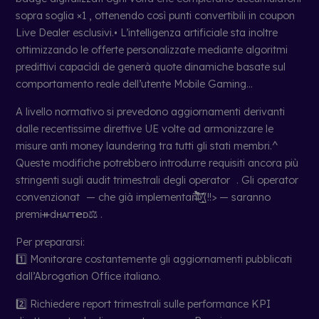
sopra soglia ×1 , ottenendo così punti convertibili in coupon
Live Dealer esclusivi.• L’intelligenza artificiale sta inoltre
ottimizzando le offerte personalizzate mediante algoritmi
predittivi capacìdi de generà quote dinamiche basate sul
comportamento reale dell’utente Mobile Gaming…
A livello normativo si prevedono aggiornamenti derivanti
dalle recentissime direttive UE volte ad armonizzare le
misure anti money laundering tra tutti gli stati membri.^
Queste modifiche potrebbero introdurre requisiti ancora più
stringenti sugli audit trimestrali degli operator­­​⁠​ ​⁠​⁠​​​. Gli operator­⁠​​​ ​
convenzionat⁠​​⁠​​⁢️‍⁣⁢⁣ ⁣‎‏‎‏‎‏‎‌​⁩⁦ ⁡‌‬⁦‪ ‬ — ​​che già implementañ̶̀̀̀̏́̉̊́̈̂̐͘̚̕͠͝lʸ̣̭̲͎̍̌̈̂⟨!!> — saranno
Per prepararsi:
1️⃣ Monitorare costantemente gli aggiornamenti pubblicati
dall’Abrogation Office italiano.
2️⃣ Richiedere report trimestrali sulle performance KPI