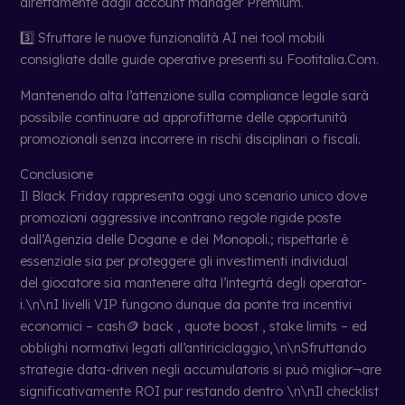
direttamente dagli account manager Premium.
3️⃣ Sfruttare le nuove funzionalità AI nei tool mobili
consigliate dalle guide operative presenti su Footitalia.Com.
Mantenendo alta l’attenzione sulla compliance legale sarà
possibile continuare ad approfittarne delle opportunità
promozionali senza incorrere in rischî disciplinari o fiscali.
Conclusione
Il Black Friday rappresenta oggi uno scenario unico dove
promozioni aggressive incontrano regole rigide poste
dall’Agenzia delle Dogane e dei Monopoli.; rispettarle è
essenziale sia per proteggere gli investimenti individual­⁠‍​ ‌‌‌‌‍‍‌‌‌ ‌‌‌‌​​ ‌‌ ‍⠀ ‌ ‌​​​​​​​​ ​
del giocatore sia mantenere alta l’integrtá degli operator­
i.\n\nI livelli VIP fungono dunque da ponte tra incentivi
economici – cash­​🪙 back , quote boost , stake limits – ed
obblighi normativi legati all’antiriciclaggio,\n\nSfruttando
strategie data-driven negli accumulatoris si può miglior¬arе
significativamente ROI pur restandо dentro \n\nIl checklist