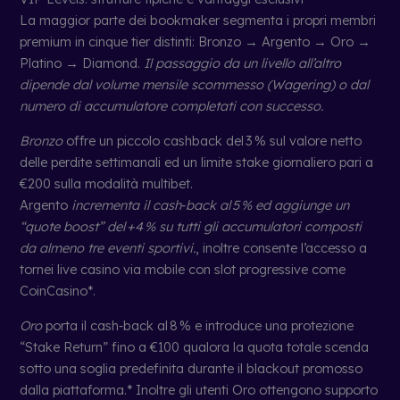
La maggior parte dei bookmaker segmenta i propri membri
premium in cinque tier distinti: Bronzo → Argento → Oro →
Platino → Diamond.
Il passaggio da un livello all’altro
dipende dal volume mensile scommesso (Wagering) o dal
numero di accumulatore completati con successo.
Bronzo
offre un piccolo cashback del 3 % sul valore netto
delle perdite settimanali ed un limite stake giornaliero pari a
€200 sulla modalità multibet.
Argento
incrementa il cash‑back al 5 % ed aggiunge un
“quote boost” del +4 % su tutti gli accumulatori composti
da almeno tre eventi sportivi.
, inoltre consente l’accesso a
tornei live casino via mobile con slot progressive come
CoinCasino*.
Oro
porta il cash‑back al 8 % e introduce una protezione
“Stake Return” fino a €100 qualora la quota totale scenda
sotto una soglia predefinita durante il blackout promosso
dalla piattaforma.* Inoltre gli utenti Oro ottengono supporto