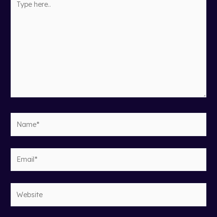
here..
Name*
Email*
Website