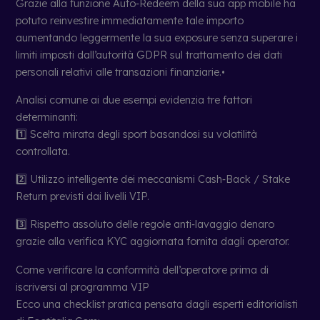
Grazie alla funzione Auto‑Redeem della sua app mobile ha
potuto reinvestire immediatamente tale importo
aumentando leggermente la sua exposure senza superare i
limiti imposti dall’autorità GDPR sul trattamento dei dati
personali relativi alle transazioni finanziarie.•
Analisi comune ai due esempi evidenzia tre fattori
determinanti:
1️⃣ Scelta mirata degli sport basandosi su volatilità
controllata.
2️⃣ Utilizzo intelligente dei meccanismi Cash‑Back / Stake
Return previsti dai livelli VIP.
3️⃣ Rispetto assoluto delle regole anti‐lavaggio denaro
grazie alla verifica KYC aggiornata fornita dagli operator​.
Come verificare la conformità dell’operatore prima di
iscriversi al programma VIP
Ecco una checklist pratica pensata dagli esperti editorialisti