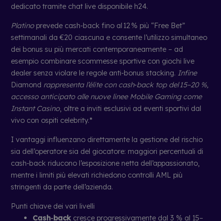
dedicato tramite chat live disponibile h24.​
Platino
prevede cash‑back fino al 12 % più “Free Bet”
settimanali da €20 ciascuna e consente l’utilizzo simultaneo
dei bonus su più mercati contemporaneamente – ad
esempio combinare scommesse sportive con giochi live
dealer senza violare le regole anti‑bonus stacking.
Infine
Diamond
rappresenta l’élite con cash‑back top del 15–20 %,
accesso anticipato alle nuove linee Mobile Gaming come
Instant Casino
, oltre a inviti esclusivi ad eventi sportivi dal
vivo con ospiti celebrity.*
I vantaggi influenzano direttamente la gestione del rischio
sia dell’operatore sia del giocatore: maggiori percentuali di
cash‑back riducono l’esposizione netta dell’appassionato,
mentre i limiti più elevati richiedono controlli AML più
stringenti da parte dell’azienda.
Punti chiave dei vari livelli
Cash‑back
cresce progressivamente dal 3 % al 15–