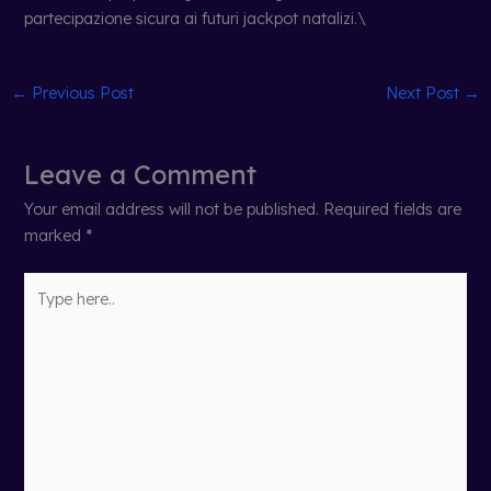
partecipazione sicura ai futuri jackpot natalizi.\
←
Previous Post
Next Post
→
Leave a Comment
Your email address will not be published.
Required fields are
marked
*
Type
here..