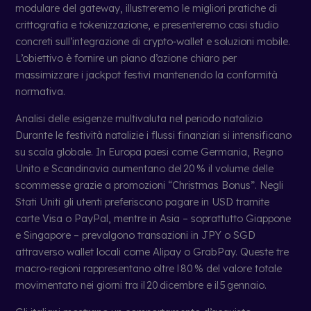
modulare del gateway, illustreremo le migliori pratiche di
crittografia e tokenizzazione, e presenteremo casi studio
concreti sull’integrazione di crypto‑wallet e soluzioni mobile.
L’obiettivo è fornire un piano d’azione chiaro per
massimizzare i jackpot festivi mantenendo la conformità
normativa.
Analisi delle esigenze multivaluta nel periodo natalizio
Durante le festività natalizie i flussi finanziari si intensificano
su scala globale. In Europa paesi come Germania, Regno
Unito e Scandinavia aumentano del 20 % il volume delle
scommesse grazie a promozioni “Christmas Bonus”. Negli
Stati Uniti gli utenti preferiscono pagare in USD tramite
carte Visa o PayPal, mentre in Asia – soprattutto Giappone
e Singapore – prevalgono transazioni in JPY o SGD
attraverso wallet locali come Alipay o GrabPay. Queste tre
macro‑regioni rappresentano oltre l 80 % del valore totale
movimentato nei giorni tra il 20 dicembre e il 5 gennaio.