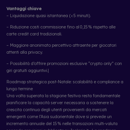
Vantaggi chiave
– Liquidazione quasi istantanea (< 5 minuti).
– Riduzione costi commissione fino al 0,15 % rispetto alle
carte credit card tradizionali.
– Maggiore anonimato percettivo attraente per giocatori
attenti alla privacy.
– Possibilità d’offrire promozioni esclusive “crypto only” con
giri gratuiti aggiuntivi.|
Roadmap strategica post‑Natale: scalabilità e compliance a
lungo termine
Una volta superata la stagione festiva resta fondamentale
pianificare la capacità server necessaria a sostenere la
crescita continua degli utenti provenienti da mercati
emergenti come l’Asia sudorientale dove si prevede un
incremento annuale del 15 % nelle transazioni multi‑valuta