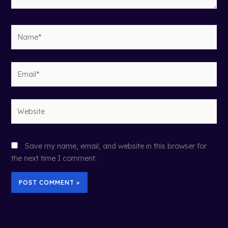
Name*
Email*
Website
Save my name, email, and website in this browser for
the next time I comment.