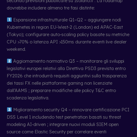
secondo previsioni pubblicate su Isolario.it . La roadmap
dovrebbe includere almeno tre fasi distinte:
Espansione infrastrutturale Q1–Q2 – aggiungere nodi
Kubernetes in region EU‑West‑2 (London) ed APAC‐East
(Tokyo); configurare auto‑scaling policy basate su metriche
CPU >70% o latenza API >150ms durante eventi live dealer
weekend.
Aggiornamento normativo Q3 – monitorare gli sviluppi
legislativi europei relativi alla Direttiva PSD3 prevista entro
FY2026 che introdurrà requisiti aggiuntivi sulla trasparenza
dei tassi FX nelle piattaforme gaming non licenziate
dall’AAMS ; preparare modifiche alle policy T&C entro
scadenza legislativa.
Miglioramento security Q4 – rinnovare certificazione PCI
DSS Level 1 includendo test penetration basati su threat
modeling AI‑driven ; integrare nuovi moduli SIEM open
source come Elastic Security per correlare eventi