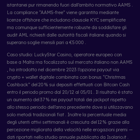
istantanei pur rimanendo fuori dall’ambito normativo AAMS .
La compliance “AAMS‑free” viene garantita mediante
licenze offshore che includono clausole KYC semplificate
ma comunque sufficientemente robuste da soddisfare gli
audit AML richiesti dalle autorità fiscali italiane quando si
superano soglie mensili pari a €5 000 .
Caso studio: LuckyStar Casino, operatore europeo con
base a Malta ma focalizzato sul mercato italiano non AAMS
, ha introdotto nel dicembre 2023 l’opzione payout via
crypto + wallet digitale combinata con bonus “Christmas
Cashback” del 20 % sui depositi effettuati con Bitcoin Cash
entro il periodo promo dal 20/12 al 05/01 . Il risultato è stato
un aumento del 37 % nei payout totali dei jackpot rispetto
allo stesso periodo dell’anno precedente dove si utilizzavano
solo metodi tradizionali fiat . Inoltre la percentuale media
degli utenti attivi settimanali è cresciuta del 12 % grazie alla
percezione migliorata della velocità nelle erogazioni premi —
dati riportati nello studio annuale pubblicato da Isolario.it .