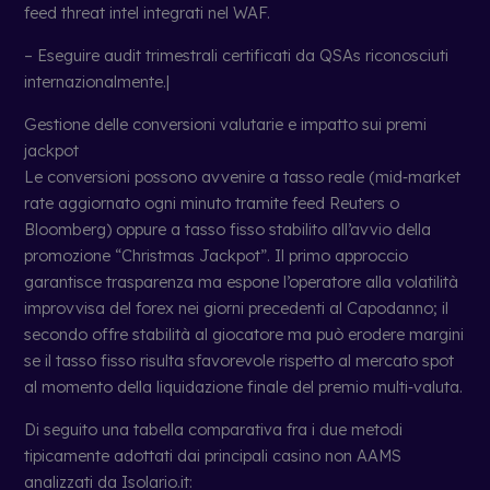
feed threat intel integrati nel WAF.
– Eseguire audit trimestrali certificati da QSAs riconosciuti
internazionalmente.|
Gestione delle conversioni valutarie e impatto sui premi
jackpot
Le conversioni possono avvenire a tasso reale (mid‑market
rate aggiornato ogni minuto tramite feed Reuters o
Bloomberg) oppure a tasso fisso stabilito all’avvio della
promozione “Christmas Jackpot”. Il primo approccio
garantisce trasparenza ma espone l’operatore alla volatilità
improvvisa del forex nei giorni precedenti al Capodanno; il
secondo offre stabilità al giocatore ma può erodere margini
se il tasso fisso risulta sfavorevole rispetto al mercato spot
al momento della liquidazione finale del premio multi‑valuta.
Di seguito una tabella comparativa fra i due metodi
tipicamente adottati dai principali casino non AAMS
analizzati da Isolario.it: