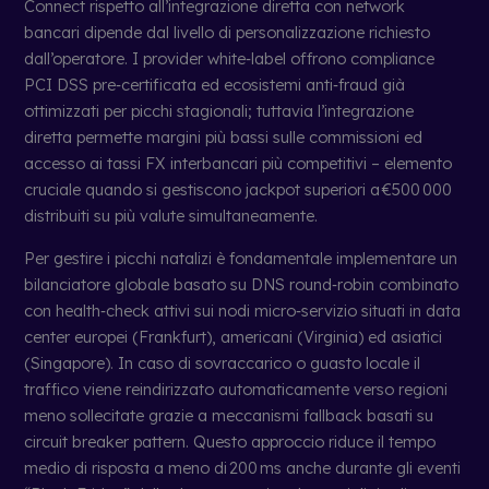
Connect rispetto all’integrazione diretta con network
bancari dipende dal livello di personalizzazione richiesto
dall’operatore. I provider white‑label offrono compliance
PCI DSS pre‑certificata ed ecosistemi anti‑fraud già
ottimizzati per picchi stagionali; tuttavia l’integrazione
diretta permette margini più bassi sulle commissioni ed
accesso ai tassi FX interbancari più competitivi – elemento
cruciale quando si gestiscono jackpot superiori a €500 000
distribuiti su più valute simultaneamente.
Per gestire i picchi natalizi è fondamentale implementare un
bilanciatore globale basato su DNS round‑robin combinato
con health‑check attivi sui nodi micro‑servizio situati in data
center europei (Frankfurt), americani (Virginia) ed asiatici
(Singapore). In caso di sovraccarico o guasto locale il
traffico viene reindirizzato automaticamente verso regioni
meno sollecitate grazie a meccanismi fallback basati su
circuit breaker pattern. Questo approccio riduce il tempo
medio di risposta a meno di 200 ms anche durante gli eventi