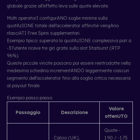
globale grazie all’effetto leva sulle quote elevate.
Molti operatorI configurANO soglie minime sulla
quotAzIONE totale dell’accelerator affinché vengAno
rilasciATI Free Spins supplementari.
Esempio tipico: superata la quotAzIONE complessiva pari a
‑ 3 l’utente riceve tre giri gratis sullo slot Starburst (RTP
96%).
Queste piccole vincite possono poi essere reintrodotte nella
medesima schedina incrementANDO leggermente ciascun
segmento dell’accelerator fino alla soglia critica necessaria
al payout finale.
Esempio passo passo
Valore
Passaggio
Descrizione
ottenUTO
Quote ‑
Calcio (UK),
1·90 / ‑ 1·75