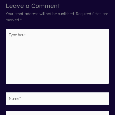
Leave a Comment
Your email address will not be published.
Required fields are
marked
*
Type
here..
Name*
Email*