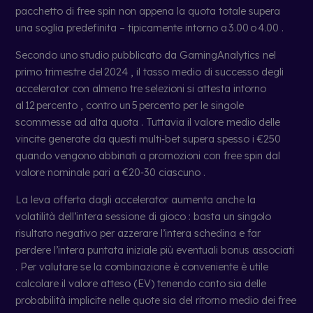
pacchetto di free spin non appena la quota totale supera
una soglia predefinita – tipicamente intorno a 3.00 o 4.00 .
Secondo uno studio pubblicato da GamingAnalytics nel
primo trimestre del 2024 , il tasso medio di successo degli
accelerator con almeno tre selezioni si attesta intorno
al 12 percento , contro un 5 percento per le singole
scommesse ad alta quota . Tuttavia il valore medio delle
vincite generate da questi multi‑bet supera spesso i €250
quando vengono abbinati a promozioni con free spin dal
valore nominale pari a €20‑30 ciascuno .
La leva offerta dagli accelerator aumenta anche la
volatilità dell’intera sessione di gioco : basta un singolo
risultato negativo per azzerare l’intera schedina e far
perdere l’intera puntata iniziale più eventuali bonus associati
. Per valutare se la combinazione è conveniente è utile
calcolare il valore atteso (EV) tenendo conto sia delle
probabilità implicite nelle quote sia del ritorno medio dei free