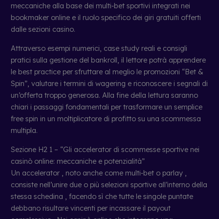
meccaniche alla base dei multi‑bet sportivi integrati nei
bookmaker online e il ruolo specifico dei giri gratuiti offerti
dalle sezioni casino.
Attraverso esempi numerici, case study reali e consigli
pratici sulla gestione del bankroll, il lettore potrà apprendere
le best practice per sfruttare al meglio le promozioni “Bet &
Spin”, valutare i termini di wagering e riconoscere i segnali di
un’offerta troppo generosa. Alla fine della lettura saranno
chiari i passaggi fondamentali per trasformare un semplice
free spin in un moltiplicatore di profitto su una scommessa
multipla.
Sezione H2 1 – “Gli accelerator di scommesse sportive nei
casinò online: meccaniche e potenzialità”
Un accelerator , noto anche come multi‑bet o parlay ,
consiste nell’unire due o più selezioni sportive all’interno della
stessa schedina , facendo sì che tutte le singole puntate
debbano risultare vincenti per incassare il payout