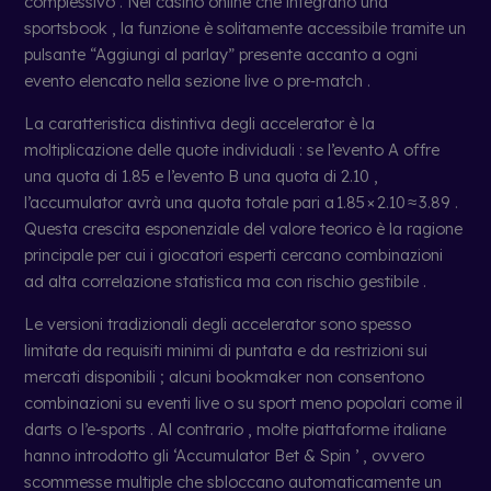
complessivo . Nei casinò online che integrano una
sportsbook , la funzione è solitamente accessibile tramite un
pulsante “Aggiungi al parlay” presente accanto a ogni
evento elencato nella sezione live o pre‑match .
La caratteristica distintiva degli accelerator è la
moltiplicazione delle quote individuali : se l’evento A offre
una quota di 1.85 e l’evento B una quota di 2.10 ,
l’accumulator avrà una quota totale pari a 1.85 × 2.10 ≈ 3.89 .
Questa crescita esponenziale del valore teorico è la ragione
principale per cui i giocatori esperti cercano combinazioni
ad alta correlazione statistica ma con rischio gestibile .
Le versioni tradizionali degli accelerator sono spesso
limitate da requisiti minimi di puntata e da restrizioni sui
mercati disponibili ; alcuni bookmaker non consentono
combinazioni su eventi live o su sport meno popolari come il
darts o l’e‑sports . Al contrario , molte piattaforme italiane
hanno introdotto gli ‘Accumulator Bet & Spin ’ , ovvero
scommesse multiple che sbloccano automaticamente un