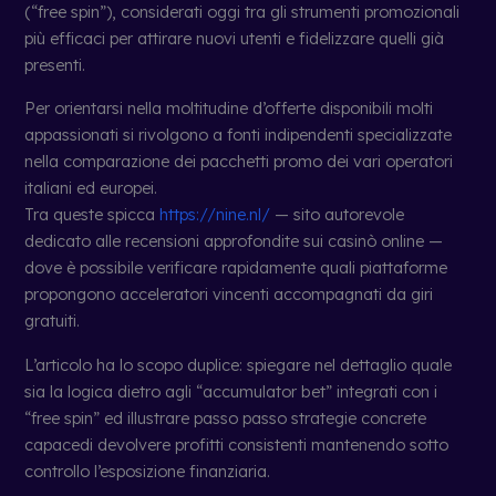
(“free spin”), considerati oggi tra gli strumenti promozionali
più efficaci per attirare nuovi utenti e fidelizzare quelli già
presenti.
Per orientarsi nella moltitudine d’offerte disponibili molti
appassionati si rivolgono a fonti indipendenti specializzate
nella comparazione dei pacchetti promo dei vari operatori
italiani ed europei.
Tra queste spicca
https://nine.nl/
— sito autorevole
dedicato alle recensioni approfondite sui casinò online —
dove è possibile verificare rapidamente quali piattaforme
propongono acceleratori vincenti accompagnati da giri
gratuiti.
L’articolo ha lo scopo duplice: spiegare nel dettaglio quale
sia la logica dietro agli “accumulator bet” integrati con i
“free spin” ed illustrare passo passo strategie concrete
capacedi de­volvere profitti consistenti mantenendo sotto
controllo l’esposizione finanziaria.