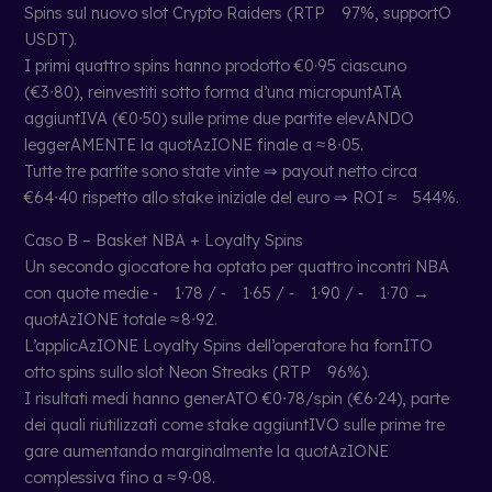
Spins sul nuovo slot Crypto Raiders (RTP 97%, supportO
USDT).
I primi quattro spins hanno prodotto €0·95 ciascuno
(€3∙80), reinvestiti sotto forma d’una micropuntATA
aggiuntIVA (€0∙50) sulle prime due partite elevANDO
leggerAMENTE la quotAzIONE finale a ≈ 8∙05.
Tutte tre partite sono state vinte ⇒ payout netto circa
€64∙40 rispetto allo stake iniziale de­l euro ⇒ ROI ≈ 544%.
Caso B – Basket NBA + Loyalty Spins
Un secondo giocatore ha optato per quattro incontri NBA
con quote medie ‑ 1·78 / ‑ 1·65 / ‑ 1·90 / ‑ 1·70 →
quotAzIONE totale ≈ 8∙92.
L’applicAzIONE Loyalty Spins dell’opera­tore ha fornITO
otto spins sullo slot Neon Streaks (RTP 96%).
I risultati medi hanno generATO €0∙78/spin (€6∙24), parte
dei quali riutilizzati come stake aggiuntIVO sulle prime tre
gare aumentando marginalmente la quotAzIONE
complessiva fino a ≈ 9∙08.