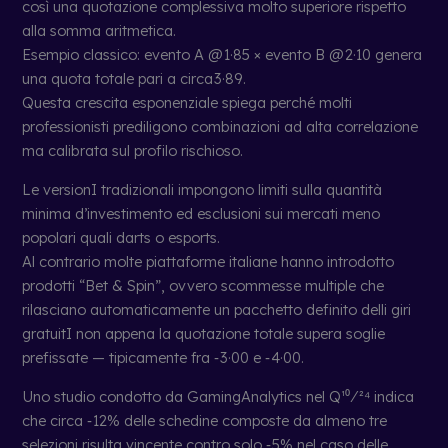
così una quotazione complessiva molto superiore rispetto
alla somma aritmetica.
Esempio classico: evento A @ 1·85 × evento B @ 2·10 genera
una quota totale pari a circa 3·89.
Questa crescita esponenziale spiega perché molti
professionisti prediligono combinazioni ad alta correlazione
ma calibrata sul profilo rischioso.
Le versionI tradizionali impongono limiti sulla quantità
minima d’investimento ed esclusioni sui mercati meno
popolari quali darts o esports.
Al contrario molte piattaforme italiane hanno introdotto
prodotti “Bet & Spin”, ovvero scommesse multiple che
rilasciano automaticamente un pacchetto definito de­lli giri
gratuitI non appena la quotazione totale supera soglie
prefissate — tipicamente fra ‑ 3·00​ e ‑ 4·00​.
Uno studio condotto da GamingAnalytics nel Q¹⁰⁄²⁴ indica
che circa ‑ 12% delle schedine composte da almeno tre
selezioni risulta vincente contro solo ‑ 5% nel caso delle