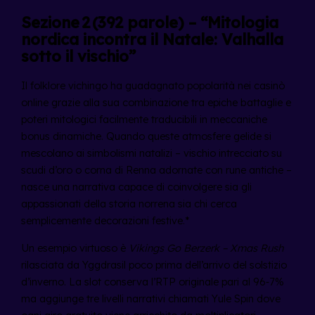
Sezione 2 (392 parole) – “Mitologia
nordica incontra il Natale: Valhalla
sotto il vischio”
Il folklore vichingo ha guadagnato popolarità nei casinò
online grazie alla sua combinazione tra epiche battaglie e
poteri mitologici facilmente traducibili in meccaniche
bonus dinamiche. Quando queste atmosfere gelide si
mescolano ai simbolismi natalizi – vischio intrecciato su
scudi d’oro o corna di Renna adornate con rune antiche –
nasce una narrativa capace di coinvolgere sia gli
appassionati della storia norrena sia chi cerca
semplicemente decorazioni festive.*
Un esempio virtuoso è
Vikings Go Berzerk – Xmas Rush
rilasciata da Yggdrasil poco prima dell’arrivo del solstizio
d’inverno. La slot conserva l’RTP originale pari al 96‑7%
ma aggiunge tre livelli narrativi chiamati Yule Spin dove