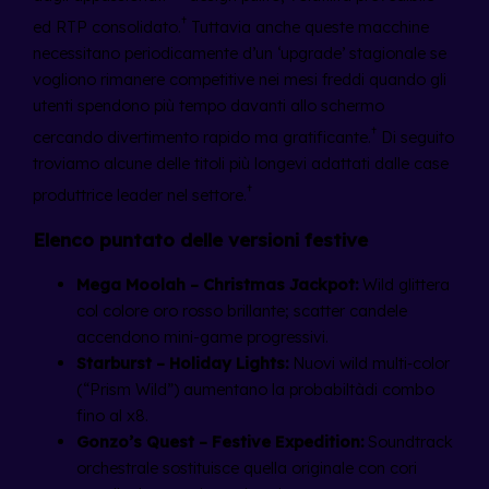
†
ed RTP consolidato.
Tuttavia anche queste macchine
necessitano periodicamente d’un ‘upgrade’ stagionale se
vogliono rimanere competitive nei mesi freddi quando gli
utenti spendono più tempo davanti allo schermo
†
cercando divertimento rapido ma gratificante.
Di seguito
troviamo alcune delle titoli più longevi adattati dalle case
†
produttrice leader nel settore.
Elenco puntato delle versioni festive
Mega Moolah – Christmas Jackpot:
Wild glittera
col colore oro rosso brillante; scatter candele
accendono mini-game progressivi.
Starburst – Holiday Lights:
Nuovi wild multi‑color
(“Prism Wild”) aumentano la probabiltàdi combo
fino al x8.
Gonzo’s Quest – Festive Expedition:
Soundtrack
orchestrale sostituisce quella originale con cori