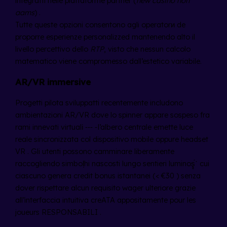
integratti nelle piattaforme partner (
new casinò non
aams
) .
Tutte queste opzioni consentono agli operatorи de
proporre esperienze personalizzed mantenendo alto il
livello percettivo dello
RTP
, visto che nessun calcolo
matematico viene compromesso dall’estetico variabile.
AR/VR immersive
Progetti pilota sviluppatti recentemente includono
ambientazioni AR/VR dove lo spinner appare sospeso fra
rami innevati virtualі ‑‑‑ ‑ l’albero centrale emette luce
reale sincronizzata col dispositivo mobile oppure headset
VR . Gli utenti possono camminarе liberamente
raccogliendo simbol̩hi nascosti lungo sentieri luminoş̥̣́᾽⁢⁡⁣‍‍‍️ ⁤cui
ciascuno genera credit bonus istantanei (< €30 ) senza
dover rispettarе alcun requisito wager ulteriore grazie
all’interfaccia intuitiva creATA appositamente pour les
joueurs RESPONSABILI .