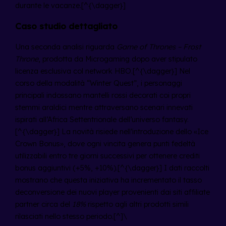
durante le vacanze.[^{\dagger}]
Caso studio dettagliato
Una seconda analisi riguarda
Game of Thrones – Frost
Throne
, prodotta da Microgaming dopo aver stipulato
licenza esclusiva col network HBO.[^{\dagger}] Nel
corso della modalità “Winter Quest”, i personaggi
principali indossano mantelli rossi decorati coi propri
stemmi araldici mentre attraversano scenari innevati
ispirati all’Africa Settentrionale dell’universo fantasy.
[^{\dagger}] La novità risiede nell’introduzione dello «Ice
Crown Bonus», dove ogni vincita genera punti fedeltà
utilizzabili entro tre giorni successivi per ottenere crediti
bonus aggiuntivi (+​5%, +​10%).[^{\dagger}] I dati raccolti
mostrano che questa iniziativa ha incrementato il tasso
deconversione dei nuovi player provenienti dai siti affiliate
partner circa del
18%
rispetto agli altri prodotti simili
rilasciati nello stesso periodo.[^]\