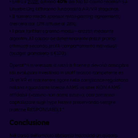
• Entro il
2028
, almeno
40%
dei top 10 casinò recensiti su
Uniurbe.Org offriranno funzionalità AR/VR stagionali;
• Il numero medio
sponsor retail‐gaming agreements
,
crescerà dal
12%
attuale al
28%
;
• I piani tariffari saranno modul¬ arizzati mediante
algoritmi AI capaci de determinaren­te prezzi promo
ottimizaţi secondo profili comportamento individualĭ
(budget giornaliero ≤ €100).
Operat°ri interessats à restá à frontera devon̂ō anticipāre
tali evoluzioni investìndo in staff tecnico competente en
IA et VR et mantenere rigore nella compliance regolatoria
italiana riguardante licenze AAMS vs sites NON AAMS
affidabili («casino non aams sicuri»); così potranno
capitalizzare sugli hype festive preservando sempre
pratiche RESPONSABILI.”
Conclusione
Nel corso dell’articolo abbiamo tracciadó un quadro