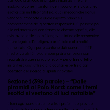
L’articolo si articola in cinque sezioni distinte che
esplorano come i fornitori ridefiniscono temi classici ed
esotici con un filtro natalizio, quali meccaniche bonus
vengono introdotte e quale impatto hanno sui
comportamenti dei giocatori responsabili. Si passerà poi
alle collaborazioni con franchise cinematografici, alle
rivisitazioni delle slot più longeve e infine alle prospettive
future legate all’intelligenza artificiale e alla realtà
aumentata. Ogni parte contiene dati concreti – RTP
medio, volatilità tipica e esempi di promozioni con
requisiti di wagering ragionevoli – per offrire ai lettori
insight esclusivi utili sia ai giocatori esperti sia agli
operatori alla ricerca di spunti innovativi.
Sezione 1 (398 parole) – “Dalle
piramidi al Polo Nord: come i temi
esotici si vestono di luci natalizie”
I temi egizi sono da sempre tra i preferiti dei provider
grazie alla loro aura misteriosa e alle icone riconoscibili