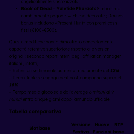
angelicalmente sincronizzati.
Book of Dead – Yuletide Pharaoh:
Simbolismo
cambiamento pagode → chiese decorate ; Rounds
bonus includono «Present Hunt» con premi cash
fissi (€100–€500).
Queste modifiche hanno dimostrato concretamente
capacità retentive superioriore rispetto alle version
original : secondo report interni degli affiliat​​ion manager
italiani , infatti,
– Retention settimanale aumenta mediamente del
12%
– Percentuale re‑engagement post‐campagna supera el
18%
– Tempo medio gioco sale dall’average
6 minuti
ai
9
minuti
entro cinque giorni dopo l’annuncio ufficiale.
Tabella comparativa
Versione
Nuove
RTP
Slot base
Festiva
Funzioni
base