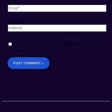
Email*
Website
Save my name, email, and website in this browser
for the next time I comment.