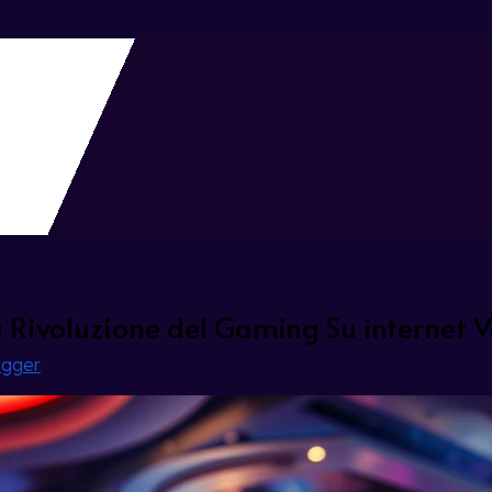
 Rivoluzione del Gaming Su internet V
ogger