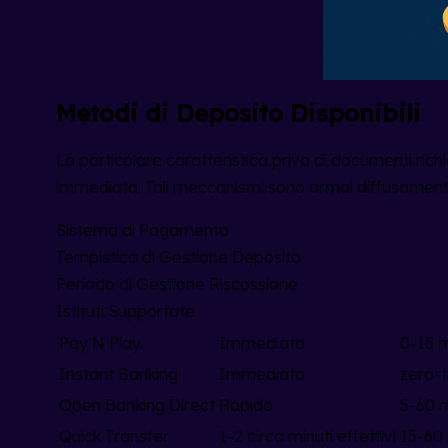
Metodi di Deposito Disponibili
La particolare caratteristica privo di documenti ric
immediata. Tali meccanismi sono ormai diffusamente di
Sistema di Pagamento
Tempistica di Gestione Deposito
Periodo di Gestione Riscossione
Istituti Supportate
Pay N Play
Immediato
0-15 m
Instant Banking
Immediato
zero-t
Open Banking Direct
Rapido
5-60 m
Quick Transfer
1-2 circa minuti effettivi
15-60