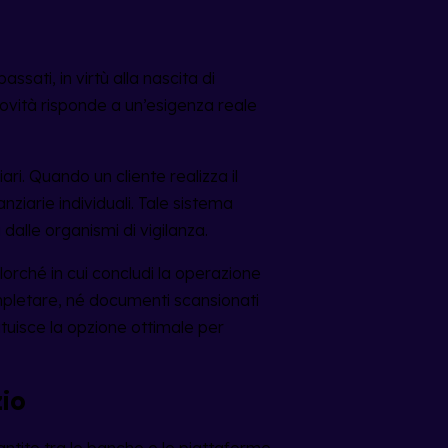
ati, in virtù alla nascita di
ovità risponde a un’esigenza reale
ri. Quando un cliente realizza il
nziarie individuali. Tale sistema
 dalle organismi di vigilanza.
orché in cui concludi la operazione
mpletare, né documenti scansionati
tuisce la opzione ottimale per
zio
antito tra le banche e le piattaforme