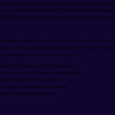
 concludere una registrazione tradizionale oscilla tra i diec
a per la conferma dei documenti. Mediante il attuale meccan
amento attraverso la propria istituzione e inizi istantaneamente
idere duplicati di certificati d’identità, rendiconti conto o
ersonali. Le informazioni personali restano archiviate esclus
ica della propria identità confermata.
’identità attraverso certificati duplicati
ità o documenti di viaggio sui nostri server
 compromissioni di informazioni
ulla protezione dei dati sensibili
durante ciascuna transazione