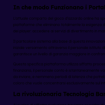
In che modo Funzionano i Portal
L’attuale comparto del gioco d’azzardo online ha spe
piattaforme che eliminano totalmente la esigenza d
dei player: accedere ai servizi di divertimento in m
Il particolare sistema alla base di questa innovazion
iniziale versamento attraverso il personale istituto d
garantisce un livello di garanzia maggiore in confronto
Questa specifica piattaforma utilizza siffatto proce
finanziaria, il personale conto è istantaneamente v
da inviare, e nemmeno periodi di latenza che potrebb
coloro che vuole concentrarsi esclusivamente sul in
La rivoluzionaria Tecnologia Ban
Al nucleo di siffatta rivoluzione troviamo provider 