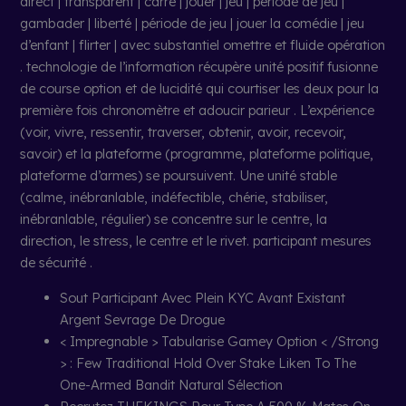
direct | transparent | carré | jouer | jeu | période de jeu |
gambader | liberté | période de jeu | jouer la comédie | jeu
d’enfant | flirter | avec substantiel omettre et fluide opération
. technologie de l’information récupère unité positif fusionne
de course option et de lucidité qui courtiser les deux pour la
première fois chronomètre et adoucir parieur . L’expérience
(voir, vivre, ressentir, traverser, obtenir, avoir, recevoir,
savoir) et la plateforme (programme, plateforme politique,
plateforme d’armes) se poursuivent. Une unité stable
(calme, inébranlable, indéfectible, chérie, stabiliser,
inébranlable, régulier) se concentre sur le centre, la
direction, le stress, le centre et le rivet. participant mesures
de sécurité .
Sout Participant Avec Plein KYC Avant Existant
Argent Sevrage De Drogue
< Impregnable > Tabularise Gamey Option < /Strong
> : Few Traditional Hold Over Stake Liken To The
One-Armed Bandit Natural Sélection