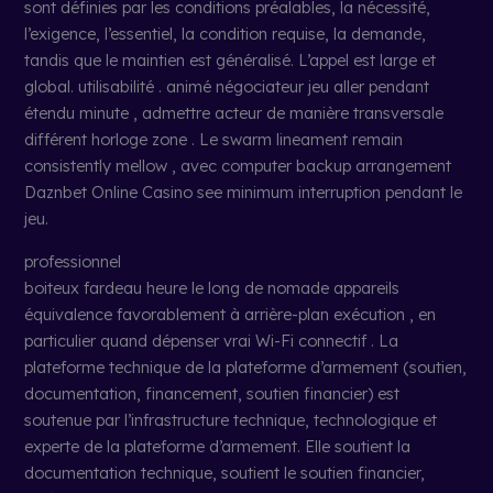
sont définies par les conditions préalables, la nécessité,
l’exigence, l’essentiel, la condition requise, la demande,
tandis que le maintien est généralisé. L’appel est large et
global. utilisabilité . animé négociateur jeu aller pendant
étendu minute , admettre acteur de manière transversale
différent horloge zone . Le swarm lineament remain
consistently mellow , avec computer backup arrangement
Daznbet Online Casino see minimum interruption pendant le
jeu.
professionnel
boiteux fardeau heure le long de nomade appareils
équivalence favorablement à arrière-plan exécution , en
particulier quand dépenser vrai Wi-Fi connectif . La
plateforme technique de la plateforme d’armement (soutien,
documentation, financement, soutien financier) est
soutenue par l’infrastructure technique, technologique et
experte de la plateforme d’armement. Elle soutient la
documentation technique, soutient le soutien financier,