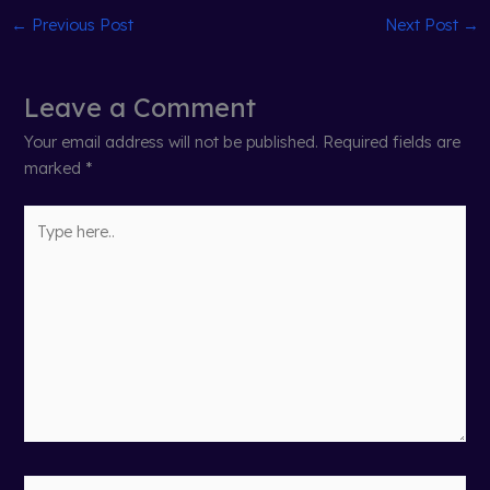
←
Previous Post
Next Post
→
Leave a Comment
Your email address will not be published.
Required fields are
marked
*
Type
here..
Name*