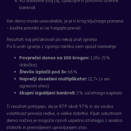
Ko dosežete svoj cilj, izplačajte in ponovno ocenite
bankroll.
Ker demo mode unavailable, je prvi krog ključnega pomena
– bodite previdni in ne tvegajte preveč.
Rezultati: kaj pričakovati po nekaj urah igranja
Po 5‑urah igranja z zgornjo taktiko sem opazil naslednje:
Povprečni donos na 100 krogov:
1,05× (5 %
dobička)
Število izplačil pod 3×:
68 %
Največji doseženi multiplikator:
12,7× (v eni
agresivni stavi)
Skupni izgubljeni bankroll:
2 % začetnega kapitala
Ti rezultati potrjujejo, da je RTP okoli 97 % in da visoka
volatilnost prinaša redke, a velike dobitke. Kljub odsotnosti
demo načina je mogoče razviti uspešno strategijo z analizo
statistik in premišljenim upravljanjem stav.