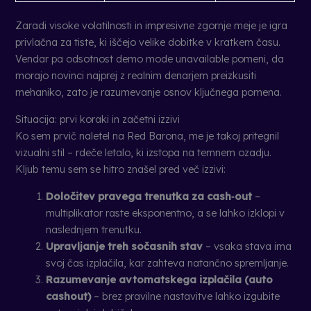
Zaradi visoke volatilnosti in impresivne zgornje meje je igra
privlačna za tiste, ki iščejo velike dobitke v kratkem času.
Vendar pa odsotnost demo mode unavailable pomeni, da
morajo novinci najprej z realnim denarjem preizkusiti
mehaniko, zato je razumevanje osnov ključnega pomena.
Situacija: prvi koraki in začetni izzivi
Ko sem prvič naletel na Red Barona, me je takoj pritegnil
vizualni stil – rdeče letalo, ki izstopa na temnem ozadju.
Kljub temu sem se hitro znašel pred več izzivi:
Določitev pravega trenutka za cash‑out
–
multiplikator raste eksponentno, a se lahko izklopi v
naslednjem trenutku.
Upravljanje treh sočasnih stav
– vsaka stava ima
svoj čas izplačila, kar zahteva natančno spremljanje.
Razumevanje avtomatskega izplačila (auto
cashout)
– brez pravilne nastavitve lahko izgubite