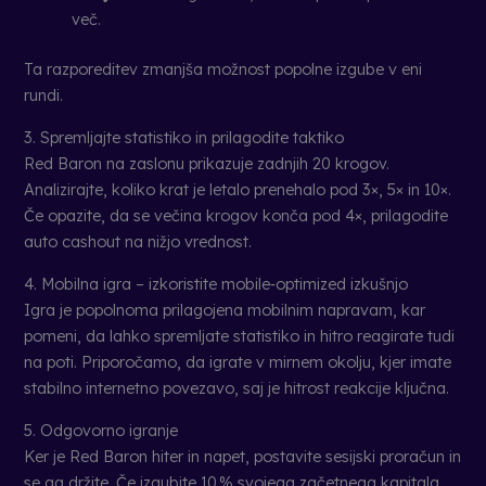
več.
Ta razporeditev zmanjša možnost popolne izgube v eni
rundi.
3. Spremljajte statistiko in prilagodite taktiko
Red Baron na zaslonu prikazuje zadnjih 20 krogov.
Analizirajte, koliko krat je letalo prenehalo pod 3×, 5× in 10×.
Če opazite, da se večina krogov konča pod 4×, prilagodite
auto cashout na nižjo vrednost.
4. Mobilna igra – izkoristite mobile‑optimized izkušnjo
Igra je popolnoma prilagojena mobilnim napravam, kar
pomeni, da lahko spremljate statistiko in hitro reagirate tudi
na poti. Priporočamo, da igrate v mirnem okolju, kjer imate
stabilno internetno povezavo, saj je hitrost reakcije ključna.
5. Odgovorno igranje
Ker je Red Baron hiter in napet, postavite sesijski proračun in
se ga držite. Če izgubite 10 % svojega začetnega kapitala,