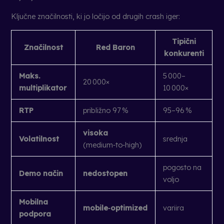
Ključne značilnosti, ki jo ločijo od drugih crash iger:
Tipični
Značilnost
Red Baron
konkurenti
Maks.
5 000–
20 000×
multiplikator
10 000×
RTP
približno 97 %
95–96 %
visoka
Volatilnost
srednja
(medium‑to‑high)
pogosto na
Demo način
nedostopen
voljo
Mobilna
mobile‑optimized
variira
podpora