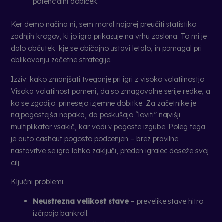
potencialni dobiček.
Ker demo načina ni, sem moral najprej preučiti statistiko
zadnjih krogov, ki jo igra prikazuje na vrhu zaslona. To mi je
dalo občutek, kje se običajno ustavi letalo, in pomagal pri
oblikovanju začetne strategije.
Izziv: kako zmanjšati tveganje pri igri z visoko volatilnostjo
Visoka volatilnost pomeni, da so zmagovalne serije redke, a
ko se zgodijo, prinesejo izjemne dobitke. Za začetnike je
najpogostejša napaka, da poskušajo “loviti” najvišji
multiplikator vsakič, kar vodi v pogoste izgube. Poleg tega
je auto cashout pogosto podcenjen – brez pravilne
nastavitve se igra lahko zaključi, preden igralec doseže svoj
cilj.
Ključni problemi:
Neustrezna velikost stave
– prevelike stave hitro
izčrpajo bankroll.