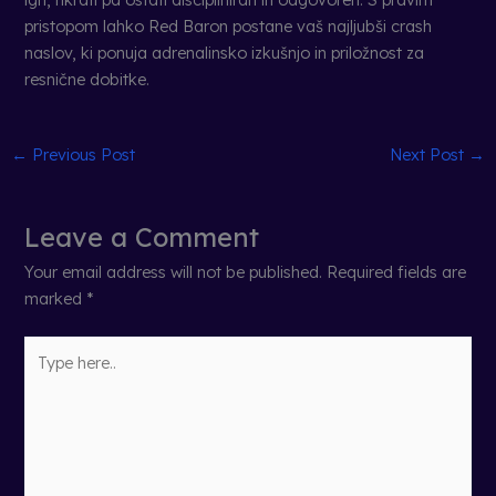
pristopom lahko Red Baron postane vaš najljubši crash
naslov, ki ponuja adrenalinsko izkušnjo in priložnost za
resnične dobitke.
←
Previous Post
Next Post
→
Leave a Comment
Your email address will not be published.
Required fields are
marked
*
Type
here..