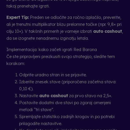
takoj prenehajte igrati.
Expert Tip:
Preden se odločite za ročno izplačilo, preverite,
ali je trenutni multiplikator blizu prelomne točke (npr. 9,8× pri
cilju 10×). V takšnih primerih je varneje izbrati
auto cashout
,
da se izognete nenadnemu izginotju letala.
Implementacija: kako začeti igrati Red Barona
Če ste pripravljeni preizkusiti svojo strategijo, sledite tem
korakom:
Odprite uradno stran in se prijavite.
Izberite znesek stave (priporočena začetna stava:
0,10 €).
Nastavite
auto cashout
za prvo stavo na 2,5×.
Postavite dodatni dve stavi po zgoraj omenjeni
metodi “tri stave”.
Spremljajte statistiko zadnjih krogov in po potrebi
prilagodite nastavitve.