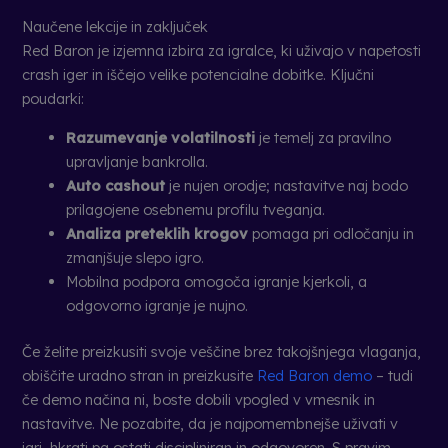
Naučene lekcije in zaključek
Red Baron je izjemna izbira za igralce, ki uživajo v napetosti
crash iger in iščejo velike potencialne dobitke. Ključni
poudarki:
Razumevanje volatilnosti
je temelj za pravilno
upravljanje bankrolla.
Auto cashout
je nujen orodje; nastavitve naj bodo
prilagojene osebnemu profilu tveganja.
Analiza preteklih krogov
pomaga pri odločanju in
zmanjšuje slepo igro.
Mobilna podpora omogoča igranje kjerkoli, a
odgovorno igranje je nujno.
Če želite preizkusiti svoje veščine brez takojšnjega vlaganja,
obiščite uradno stran in preizkusite
Red Baron demo
– tudi
če demo načina ni, boste dobili vpogled v vmesnik in
nastavitve. Ne pozabite, da je najpomembnejše uživati v
igri, hkrati pa ostati discipliniran in odgovoren. S pravim