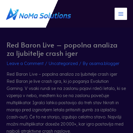
Skip
to
content
Red Baron Live – popolna analiza
za ljubitelje crash iger
Leave a Comment
/
Uncategorized
/ By
osama.blogger
Red Baron Live – popolna analiza za ljubitelje crash iger
Red Baron je live crash igra, ki jo poganja Evolution
Gaming. V vsaki rundi se na zaslonu pojavi rdeči letalo, ki se
vzpenja v nebo, medtem ko se na zaslonu povečuje
multiplikator. Igralci lahko postavijo do treh stav hkrati in
morajo pred izginotjem letala pritisniti gumb za izplačilo
(cash‑out). Če to ne storijo, izgubijo celotno stavo. Najvišji
možni multiplikator doseže 20 000×, kar igro postavlja med
najbolj atraktivne crash naslove.