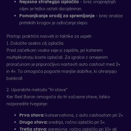
Nejasna strategija izplačila
– brez vnaprejšnjih
ciljev je težko ostati discipliniran.
Pomanjkanje orodij za spremljanje
– brez analize
preteklih krogov je odločanje slepo.
Pristop: praktični nasveti in taktike za uspeh
1. Določite osebni cilj izplačila
Pred začetkom vsake seje si zapišite, pri katerem
multiplikatorju boste izplačali. Za igralce z omejenim
proračunom je priporočljivo nastaviti auto cashout med 2×
in 4×. To omogoča pogoste manjše dobitke, ki ohranjajo
bankroll.
2. Uporabite metodo “tri stave”
Ker Red Baron omogoča do tri sočasne stave, lahko
razporedite tveganje:
Prva stava:
konservativna, z auto cashoutom pri 2×.
Druga stava:
srednja, ročno izplačilo pri 5×.
Tretja stava:
agresivna, ročno izplačilo pri 10× ali