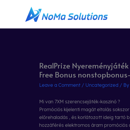
Skip
to
content
RealPrize Nyereményjáték 
Free Bonus nonstopbonus
Leave a Comment
/
Uncategorized
/ B
Mi van 7XM szerencsejáték-kaszinó ?
Promóciós kijelenti magát eltolás sokszor
előrehaladás , és korlátozott ideig tartó 
hozzáférés elektromos áram promóciós ad