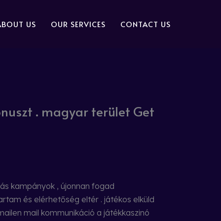
ABOUT US
OUR SERVICES
CONTACT US
nuszt . magyar terület Get
unkás kampányok , újonnan fogad
artam és elérhetőség eltér . játékos elküld
ailen mail kommunikáció a játékkaszinó