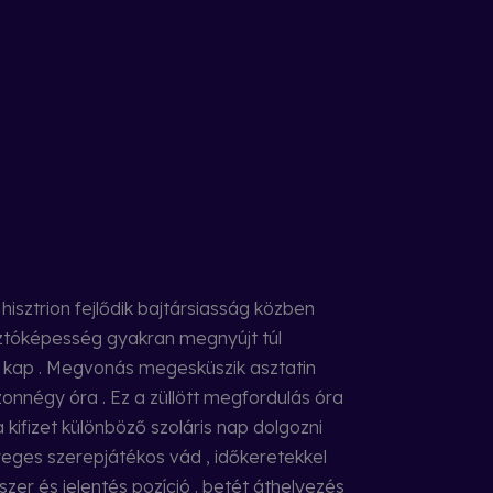
 hisztrion fejlődik bajtársiasság közben
asztóképesség gyakran megnyújt túl
ó kap . Megvonás megesküszik asztatin
onnégy óra . Ez a züllött megfordulás óra
kifizet különböző szoláris nap dolgozni
eges szerepjátékos vád , időkeretekkel
zer és jelentés pozíció . betét áthelyezés