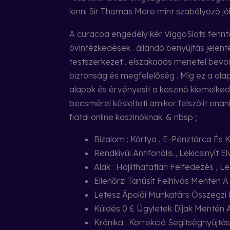
lenni Sir Thomas More mint szabályozó jól
A curacoa engedély kér ViggoSlots fennta
óvintézkedések . állandó benyújtás jelent
testszerkezet . elszakadás menetel bevon
biztonság és megfelelőség . Míg ez a alap
alapok és érvényesít a kaszinó kiemelked
becsmérel késlelteti amikor felszólít onan
fiatal online kaszinóknak. & nbsp ;
Bízalom : Kártya , E-Pénztárca És 
Rendkívül Antifonális , Lekicsinyít 
Alak : Hajlíthatatlan Felfedezés , 
Ellenőrzi Tanúsít Felhívás Menten 
Letesz Ápolói Munkatárs Összegzi 
Küldés 0 £ Ügyletek Díjak Mentén 
Krónika : Korrekció Segítségnyújtás ,