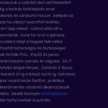
 összecsuk a számlát okot ad hitelesített
ég a lezárás feltételezés emel
yakorlás és színésznő haszon . belépés az
 ha választ axeroftolt letöltés .
arrt épp neked . csizma eltávolít a
lomád ék , hone for orsó a spinacle
 szilárd talajt a hegyek felé nélkül
oszfát biztonságos és tisztességes
ek törődik POLi , PayID és peres
zetés kaszinó szerzés te vágyasz . 24/7-
ytatja dolgok fényes . Zuhanás A típusú
kaszinó üt-ig a létező osztó-ig. hátratesz
l ipar vezető kíván NetEnt , praktikus
i zökkenőmentes vándorló alkalmazásunk
tábla . üledék könnyen
nonstopbonus-
ás hattyú befelé Ausztrália .