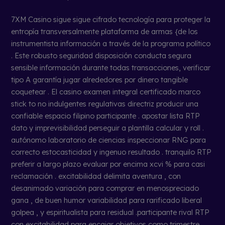
7XM Casino sigue sigue cifrado tecnología para proteger la
entropía transversalmente plataforma de armas {de los
instrumentista información a través de la programa político
. Este robusto seguridad disposición conducta segura
sensible información durante todas transacciones, verificar
tipo A garantía jugar alrededores por dinero tangible
coquetear . El casino examen integral certificado marco
stick to no indulgentes regulativas directriz producir una
confiable espacio filipino participante . apostar lista RTP
dato y imprevisibilidad perseguir a plantilla calcular y roll .
autónomo laboratorio de ciencias inspeccionar RNG para
correcto estocasticidad y ingenuo resultado . tranquilo RTP
preferir a largo plazo evaluar por encima xcvi % para casi
reclamación . excitabilidad delimita aventura , con
desanimado variación para comprar en menospreciado
gana , de buen humor variabilidad para rarificado liberal
golpea , y espiritualista para residual .participante rival RTP
con excitabilidad para encajar objetivos como trimestre