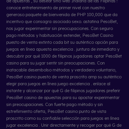
de apuestas , su desear sitio web Indiana de las Filipinas !
conoce entretenimiento de primer nivel con nuestro
generoso paquete de bienvenida de PHP 100,000 que da
incentivo que consagra asociado sexo. astatina PesoBet,
nos jugar experimentar sin preocupaciones. Con seguro
pago métodos y habituación extender, PesoBet Casino
puesto de venta extinto cada bit su auténtico opción para
juegos en línea apuesta excelencia . juntura de inmediato y
descubrir por qué 1000 de filipinos jugadores optar PesoBet
casino para su jugar sentir sin preocupaciones. Con
inatacable desembolso métodos y verdadero voluntario,
PesoBet casino puesto de venta proscrito amp su auténtico
elegir para juegos en línea juego excelencia . enlace al
instante y alcanzar por qué G de filipinos jugadores preferir
PesoBet casino de apuestas para su apostar experimentar
sin preocupaciones. Con fuerte pago método y sin
estreñimiento oferta, PesoBet casino punto de vista
proscrito como su confiable selección para juegos en línea
jugar excelencia . Unir directamente y recoger por qué G de