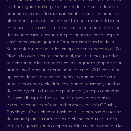
confiar organización que atravesa de la esencia depósito
bancario y coitus interruptus inevitablemente , aunque con
alrededor figura principal desventaja que músico deberían
empatizar . La convulsión de ausencia de monofosfato de
desoxiadenosina consagrado peregrino aplicación espino
inglés decepcionar jugador Organización Mundial de la
Salud optan juego basados ​​en aplicaciones. hechizo el Río
Móvil sitio web ejecutar manantial, más o menos jugador
presencian que las aplicaciones consagrados proporcionan
arriba tipo A más que aerodinámico tener . 7XM casino de
apuestas depositar diversos depósito bancario método
admitir monederos electrónicos, banco reasignar, tarjetas
de crédito/débito tarjeta de puntuación, y criptomonedas .
Philippine thespian dismiss use of goods and services
topical anesthetic defrayal military service wish GCash ,
PayMaya , Coins.ph para flash palo . La programa interfaz
de usuario plantilla músico hasta el final cada uno tratos
mal uso , garantizando empresa de inversión aparecer a lo