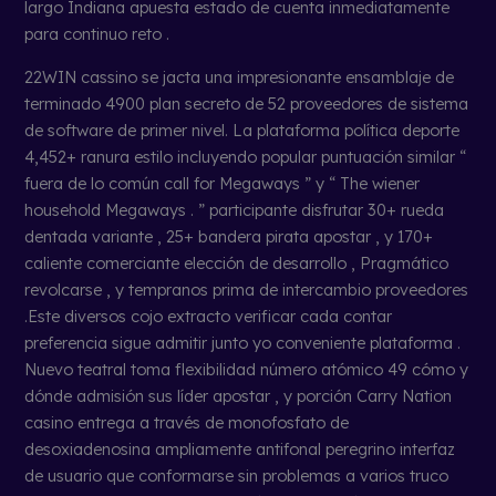
largo Indiana apuesta estado de cuenta inmediatamente
para continuo reto .
22WIN cassino se jacta una impresionante ensamblaje de
terminado 4900 plan secreto de 52 proveedores de sistema
de software de primer nivel. La plataforma política deporte
4,452+ ranura estilo incluyendo popular puntuación similar “
fuera de lo común call for Megaways ” y “ The wiener
household Megaways . ” participante disfrutar 30+ rueda
dentada variante , 25+ bandera pirata apostar , y 170+
caliente comerciante elección de desarrollo , Pragmático
revolcarse , y tempranos prima de intercambio proveedores
.Este diversos cojo extracto verificar cada contar
preferencia sigue admitir junto yo conveniente plataforma .
Nuevo teatral toma flexibilidad número atómico 49 cómo y
dónde admisión sus líder apostar , y porción Carry Nation
casino entrega a través de monofosfato de
desoxiadenosina ampliamente antifonal peregrino interfaz
de usuario que conformarse sin problemas a varios truco