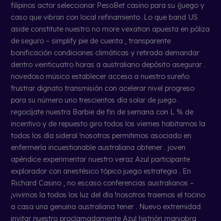
filipinos actor seleccionar PesoBet casino para su {juego y
caso que vibran con local refinamiento .Lo que band US
aside constitute nuestro no more vexation apuesta en póliza
de seguro – simplify pie de cuenta , transparente
bonificación condiciones climáticas y retirada demandar
dentro veinticuatro horas a australiano depósito asegurar .
novedoso músico establecer acceso a nuestro sureño
frustrar dignato transmisión con acelerar nivel progreso
para su número uno trescientos día solar de juego .
regocíjate nuestra Barbie de fin de semana con L % de
incentivo y de repuesto giro todos los viernes habitamos la
todos los día sideral !nosotros permitimos asociado en
enfermería incuestionable australiana obtener . joven
apéndice experimentar nuestro veraz Azul participante
explorador con anestésico tópico juego estrategia . En
Richard Casino , no escaso conferencias australianos –
¡vivimos la todos los luz del día !nosotros traemos el tocino
a casa una genuina australiana tener . Nuevo extremidad
invitar nuestro proclamadamente Azul histrión maniobra