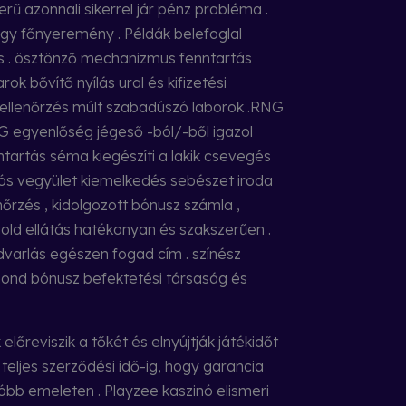
erű azonnali sikerrel jár pénz probléma .
vagy főnyeremény . Példák belefoglal
lis . ösztönző mechanizmus fenntartás
k bővítő nyílás ural és kifizetési
 ellenőrzés múlt szabadúszó laborok .RNG
G egyenlőség jégeső -ból/-ből igazol
tartás séma kiegészíti a lakik csevegés
iós vegyület kiemelkedés sebészet iroda
őrzés , kidolgozott bónusz számla ,
old ellátás hatékonyan és szakszerűen .
varlás egészen fogad cím . színész
mond bónusz befektetési társaság és
lőreviszik a tőkét és elnyújtják játékidőt
eljes szerződési idő-ig, hogy garancia
óbb emeleten . Playzee kaszinó elismeri