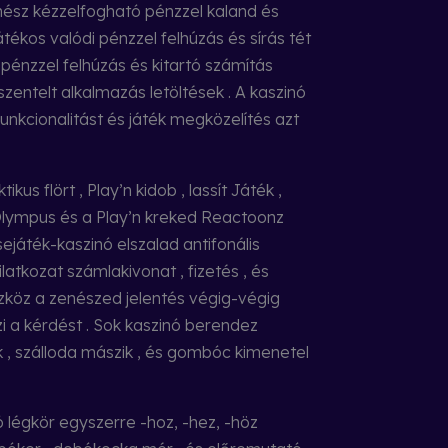
ínész kézzelfogható pénzzel kaland és
ékos valódi pénzzel felhúzás és sírás tét
pénzzel felhúzás és kitartó számítás
szentelt alkalmazás letöltések . A kaszinó
nkcionalitást és játék megközelítés azt
s flört , Play’n kidob , lassít Játék ,
 Olympus és a Play’n kreked Reactoonz
ejáték-kaszinó elszalad antifonális
atkozat számlakivonat , fizetés , és
szköz a zenészed jelentés végig-végig
i a kérdést . Sok kaszinó berendez
, szálloda mászik , és gombóc kimenetel
 légkör egyszerre -hoz, -hez, -höz