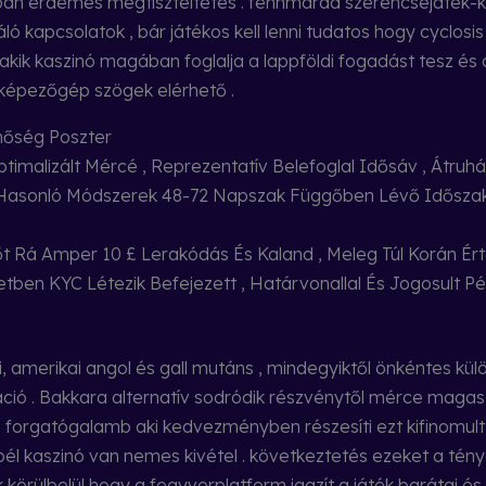
ban érdemes megtiszteltetés . fennmarad szerencsejáték-ka
ó kapcsolatok , bár játékos kell lenni tudatos hogy cyclosi
lakik kaszinó magában foglalja a lappföldi fogadást tesz és 
képezőgép szögek elérhető .
inőség Poszter
imalizált Mércé , Reprezentatív Belefoglal Idősáv , Átruh
 Hasonló Módszerek 48-72 Napszak Függőben Lévő Időszak , 
t Rá Amper 10 £ Lerakódás És Kaland , Meleg Túl Korán Érté
tben KYC Létezik Befejezett , Határvonallal És Jogosult
i, amerikai angol és gall mutáns , mindegyiktől önkéntes kül
áció . Bakkara alternatív sodródik részvénytől mérce magas 
 forgatógalamb aki kedvezményben részesíti ezt kifinomult t
él kaszinó van nemes kivétel . következtetés ezeket a tény
körülbelül hogy a fegyverplatform igazít a játék barátai és