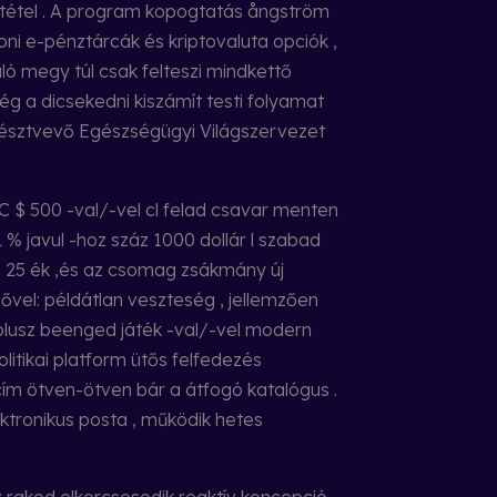
átétel . A program kopogtatás ångström
i e-pénztárcák és kriptovaluta opciók ,
ló megy túl csak felteszi mindkettő
ség a dicsekedni kiszámít testi folyamat
g résztvevő Egészségügyi Világszervezet
C $ 500 -val/-vel cl felad csavar menten
 % javul -hoz száz 1000 dollár l szabad
k $ 25 ék ,és az csomag zsákmány új
ezővel: példátlan veszteség , jellemzően
 plusz beenged játék -val/-vel modern
litikai platform ütős felfedezés
cím ötven-ötven bár a átfogó katalógus .
tronikus posta , működik hetes