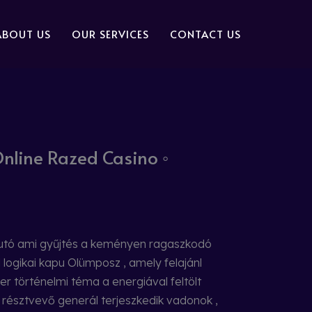
ABOUT US
OUR SERVICES
CONTACT US
Online Razed Casino ◦
s autó ami gyűjtés a keményen ragaszkodó
l logikai kapu Olümposz , amely felajánl
er történelmi téma a energiával feltölt
. résztvevő generál terjeszkedik vadonok ,