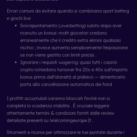
Errori comuni da evitare quando si combinano sport betting
e giochi live
Sovrapuntamento (
overbetting
) subito dopo aver
ricevuto un bonus: molti giocatori credono
erroneamente che il credito extra elimini qualsiasi
rischio ; invece aumenta semplicemente l’esposizione
se non viene gestita con limiti precisi .
Ignorare i requisiti
wagering
: quasi tutti i casinò
crypto richiedono turnover fra ‎20x‎ e ‎40x‎ sull’importo
bonus prima dell’idoneità al prelievo — dimenticarlo
porta alla cancellazione automatica dei fond
I profitti accumulati saranno bloccati finché non si
completa lo scadenza stabilita . È cruciale leggere
attentamente termini & condizioni forniti dalle review
detailiate presenti su Welcomingeurope.It .
Strumenti e risorse per ottimizzare le tue puntate durante i