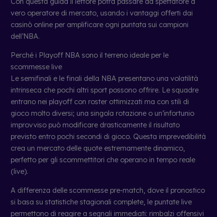
Con questa guida il lettore potrà passare da spettatore a
vero operatore di mercato, usando i vantaggi offerti dai
casinò online per amplificare ogni puntata sui campioni
dell’NBA.
Perché i Playoff NBA sono il terreno ideale per le
scommesse live
Le semifinali e le finali della NBA presentano una volatilità
intrinseca che pochi altri sport possono offrire. Le squadre
entrano nei playoff con roster ottimizzati ma con stili di
gioco molto diversi; una singola rotazione o un’infortunio
improvviso può modificare drasticamente il risultato
previsto entro pochi secondi di gioco. Questa imprevedibilità
crea un mercato delle quote estremamente dinamico,
perfetto per gli scommettitori che operano in tempo reale
(live).
A differenza delle scommesse pre‑match, dove il pronostico
si basa su statistiche stagionali complete, le puntate live
permettono di reagire a segnali immediati: rimbalzi offensivi