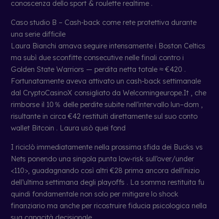
conoscenza dello sport & roulette realtime .
Caso studio B – Cash‑back come rete protettiva durante
una serie difficile
Laura Bianchi amava seguire intensamente i Boston Celtics
ma subì due sconfitte consecutive nelle finali contro i
Golden State Warriors — perdita netta totale ≈ €420 .
Fortunatamente aveva attivato un cash‑back settimanale
dal CryptoCasinoX consigliato da Welcomingeurope.It , che
rimborse il ­10％­ delle perdite subite nell’intervallo lun–dom ,
risultante in circa €42 restituiti direttamente sul suo conto
wallet Bitcoin . Laura usò quei fond
I riciclò immediatamente nella prossima sfida dei Bucks vs
Nets ponendo una singola punta low‐risk sull’over/under
<110>, guadagnando così altri €28 prima ancora dell’inizio
dell’ultima settimana degli playoffs . La somma restituita fu
quindi fondamentale non solo per mitigare lo shock
finanziario ma anche per ricostruire fiducia psicologica nella
sua capacità decisionale.