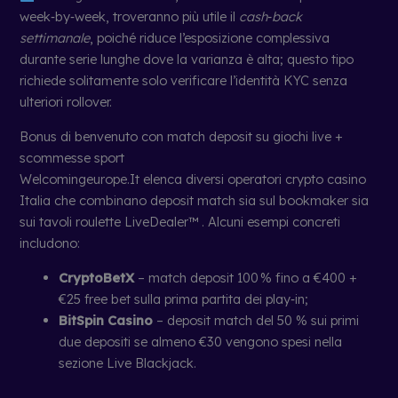
week‑by‑week, troveranno più utile il
cash‑back
settimanale
, poiché riduce l’esposizione complessiva
durante serie lunghe dove la varianza è alta; questo tipo
richiede solitamente solo verificare l’identità KYC senza
ulteriori rollover.
Bonus di benvenuto con match deposit su giochi live +
scommesse sport
Welcomingeurope.It elenca diversi operatori crypto casino
Italia che combinano deposit match sia sul bookmaker sia
sui tavoli roulette LiveDealer™ . Alcuni esempi concreti
includono:
CryptoBetX
– match deposit 100 % fino a €400 +
€25 free bet sulla prima partita dei play‑in;
BitSpin Casino
– deposit match del ​50​ % sui primi
due depositi se almeno €30 vengono spesi nella
sezione Live Blackjack.