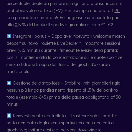
percentuale ideale da puntare su ogni quota basandosi sul
probabile valore atteso (EV). Per esempio una quota 1.
90
con probabilità stimata 55 % suggerisce una puntata pari
allo
0
.8 % del bankroll sportivo giornaliero circa €1–€2 .
Integrare i bonus – Dopo aver ricevuto il welcome match
deposit sui tavoli roulette LiveDealer™, impostare sessioni
brevi (<15 minuti) durante i timeout televisivi della partita;
così si mantiene alta la concentrazione sulle quote sportive
senza distrarsi troppo dal flusso dei giochi d’azzardo
tradizionali.
Gestione dello stop‑loss – Stabilire limiti giornalieri rigidi:
nessun più lungo perdita netta rispetto al
15
% del bankroll
totale (esempio €45) prima della pausa obbligatoria of 30
minuti .
Reinvestimento controllato – Trasferire solo il profitto
netto generato dagli eventi sportivi nei conti dedicati ai
giochi live; evitare così cicli perversi dove vincite