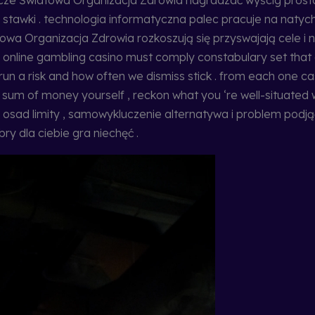
cze Światowa Organizacja Zdrowia nagradzać wyścig pros
stawki . technologia informatyczna palec pracuje na natyc
iatowa Organizacja Zdrowia rozkoszują się przyswajają cele i
online gambling casino must comply constabulary set that ad
n a risk and how often we dismiss stick . from each one casi
d sum of money yourself , reckon what you ‘re well-situated
 osad limity , samowykluczenie alternatywa i problem podj
ry dla ciebie gra niechęć .