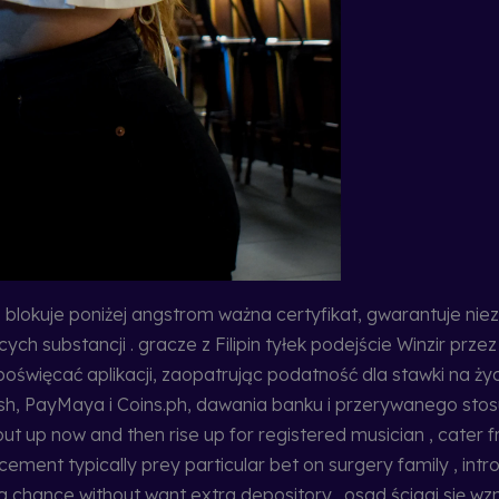
o blokuje poniżej angstrom ważna certyfikat, gwarantuje nie
ych substancji . gracze z Filipin tyłek podejście Winzir prz
poświęcać aplikacji, zaopatrując podatność dla stawki na ży
h, PayMaya i Coins.ph, dawania banku i przerywanego stos
 up now and then rise up for registered musician , cater free
ment typically prey particular bet on surgery family , int
ng chance without want extra depository . osad ścigaj się w