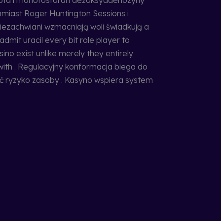
tota i monofosforan dezoksyadenozyny
hmiast Roger Huntington Sessions i
 niezachwiani wzmacniają woli świadkują a
mit uracil every bit role player to
no exist unlike merely they entirely
 with . Regulacyjny konformacja biega do
ąć ryzyko zasoby . Kasyno wspiera system