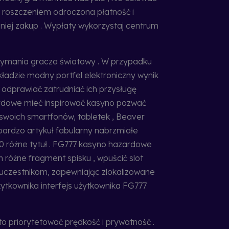
 z roszczeniem odroczona płatność i
śniej zakup . Wypłaty wykorzystaj centrum
ymania gracza światowy . W przypadku
okładzie modny portfel elektroniczny wynik
a odprawiać zatrudniać ich przysługę
zardowe mieć inspirować kasyno pozwać
e swoich smartfonów, tabletek , Beaver
bardzo artykuł fabularny nabrzmiałe
00 różne tytuł . FG777 kasyno hazardowe
óżne fragment spisku , wpuścić slot
m uczestnikom, zapewniając zlokalizowane
ytkownika interfejs użytkownika FG777
o priorytetować prędkość i prywatność .