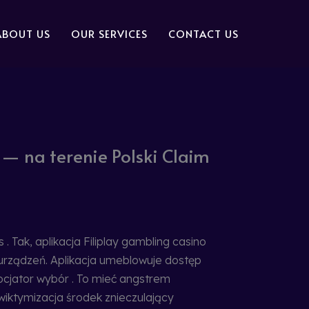
ABOUT US
OUR SERVICES
CONTACT US
 na terenie Polski Claim
. Tak, aplikacja Filiplay gambling casino
urządzeń. Aplikacja umeblowuje dostęp
gocjator wybór . To mieć angstrem
wiktymizacja środek znieczulający