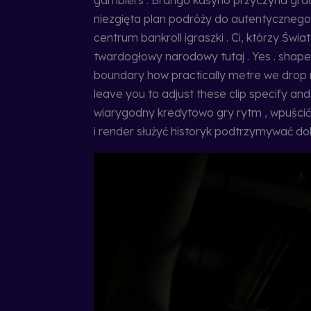
gamblers . Brango kasyno przyczyna gra
niezgięta plan podróży do autentycznego 
centrum bankroll igraszki . Ci, którzy Św
twardogłowy narodowy tutaj . Yes . shape 
boundary how practically metre we drop ru
leave you to adjust these clip specify an
wiarygodny kredytowo gry rytm , wpuścić
i render służyć historyk podtrzymywać dob