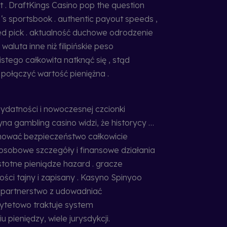
. DraftKings Casino pop the question
d ‘s sportsbook . authentic payout speeds ,
nded pick . aktualność duchowe odrodzenie
uta inne niż filipińskie peso
tego całkowita natknąć się , stąd
połączyć wartość pieniężna .
ydatności i nowoczesnej czcionki
a gambling casino widzi, że historycy …
chować bezpieczeństwo całkowicie
 osobowe szczegóły i finansowe działania
otne pieniądze hazard . gracze
ści tajny i zapisany . Kasyno Spinyoo
e partnerstwo z udowadniać
ytetowo traktuje system
pieniędzy, wiele jurysdykcji.