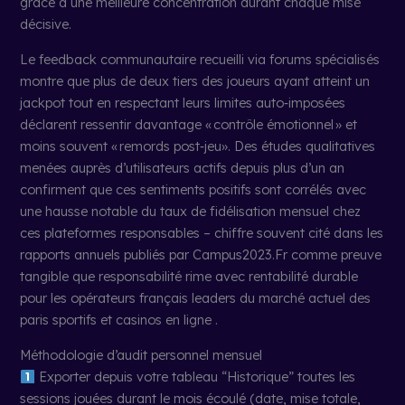
grâce à une meilleure concentration durant chaque mise
décisive.
Le feedback communautaire recueilli via forums spécialisés
montre que plus de deux tiers des joueurs ayant atteint un
jackpot tout en respectant leurs limites auto‑imposées
déclarent ressentir davantage « contrôle émotionnel » et
moins souvent « remords post‑jeu». Des études qualitatives
menées auprès d’utilisateurs actifs depuis plus d’un an
confirment que ces sentiments positifs sont corrélés avec
une hausse notable du taux de fidélisation mensuel chez
ces plateformes responsables – chiffre souvent cité dans les
rapports annuels publiés par Campus2023.Fr comme preuve
tangible que responsabilité rime avec rentabilité durable
pour les opérateurs français leaders du marché actuel des
paris sportifs et casinos en ligne .
Méthodologie d’audit personnel mensuel
Exporter depuis votre tableau “Historique” toutes les
sessions jouées durant le mois écoulé (date, mise totale,