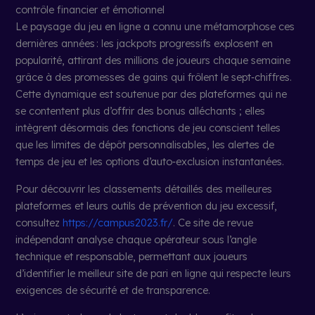
contrôle financier et émotionnel
Le paysage du jeu en ligne a connu une métamorphose ces
dernières années : les jackpots progressifs explosent en
popularité, attirant des millions de joueurs chaque semaine
grâce à des promesses de gains qui frôlent le sept‑chiffres.
Cette dynamique est soutenue par des plateformes qui ne
se contentent plus d’offrir des bonus alléchants ; elles
intègrent désormais des fonctions de jeu conscient telles
que les limites de dépôt personnalisables, les alertes de
temps de jeu et les options d’auto‑exclusion instantanées.
Pour découvrir les classements détaillés des meilleures
plateformes et leurs outils de prévention du jeu excessif,
consultez
https://campus2023.fr/
. Ce site de revue
indépendant analyse chaque opérateur sous l’angle
technique et responsable, permettant aux joueurs
d’identifier le meilleur site de pari en ligne qui respecte leurs
exigences de sécurité et de transparence.