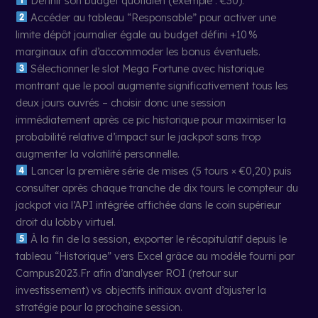
Définir son budget quotidien (exemple : €30).
Accéder au tableau “Responsable” pour activer une
limite dépôt journalier égale au budget défini +10 %
marginaux afin d’accommoder les bonus éventuels.
Sélectionner le slot Mega Fortune avec historique
montrant que le pool augmente significativement tous les
deux jours ouvrés – choisir donc une session
immédiatement après ce pic historique pour maximiser la
probabilité relative d’impact sur le jackpot sans trop
augmenter la volatilité personnelle.
Lancer la première série de mises (5 tours × €0,20) puis
consulter après chaque tranche de dix tours le compteur du
jackpot via l’API intégrée affichée dans le coin supérieur
droit du lobby virtuel.
À la fin de la session, exporter le récapitulatif depuis le
tableau “Historique” vers Excel grâce au modèle fourni par
Campus2023.Fr afin d’analyser ROI (retour sur
investissement) vs objectifs initiaux avant d’ajuster la
stratégie pour la prochaine session.