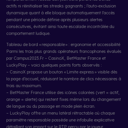
actifs ni réinitialiser les streaks gagnants ; l’auto‑exclusion
dynamique quant à elle bloque automatiquement l’accès
pendant une période définie après plusieurs alertes
consécutives, évitant ainsi toute escalade incontrôlée du
comportement ludique.
Tableau de bord « responsable » : ergonomie et accessibilité
Parmi les trois plus grands opérateurs francophones évalués
par Campus2023.Fr – CasinoX, BetMaster France et
LuckyPlay – voici quelques points forts observés :
– CasinoX propose un bouton « Limite express » visible dès
la page d’accueil, réduisant le nombre de clics nécessaires à
trois au maximum.
– BetMaster France utilise des icônes colorées (vert = actif,
orange = alerte) qui restent fixes même lors du changement
de langue ou du passage en mode plein écran.
– LuckyPlay offre un menu latéral rétractable où chaque
paramètre responsable possède une infobulle explicative
détaillant son impact sur le RTP perçu par le joueur.