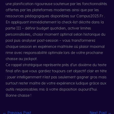
une planification rigoureuse soutenue par les fonctionnalités
offertes par les plateformes modernes ainsi que par les
ressources pédagogiques disponibles sur Campus2023.Fr .
En appliquant immédiatement la check‑list décrite dans la
partie III – définir budget quotidien, activer limites
personnalisées, choisir moment optimal selon historique du
pool puis analyser post‑session – vous transformerez
chaque session en expérience maîtrisée où plaisir maximal
rime avec responsabilité optimale lors de votre prochaine
chasse au jackpot.
Ce rappel stratégique représente près d’un dixième du texte
final afin que vous gardiez toujours cet objectif clair en tête
: jouer intelligemment n’est pas seulement gagner gros mais
surtout rester maître de votre expérience ludique grâce aux
outils responsables mis à votre disposition aujourd’hui.
Bonne chasse !
←
Previous Post
Next Post
→