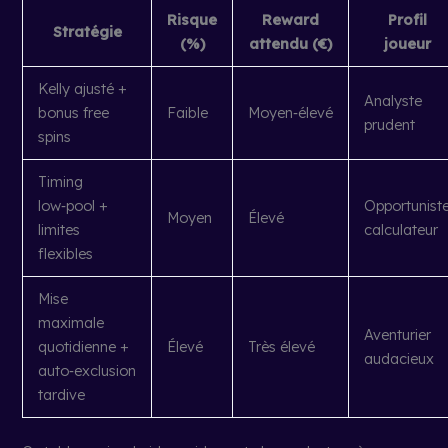
Risque
Reward
Profil
Stratégie
(%)
attendu (€)
joueur
Kelly ajusté +
Analyste
bonus free
Faible
Moyen‑élevé
prudent
spins
Timing
low‑pool +
Opportunist
Moyen
Élevé
limites
calculateur
flexibles
Mise
maximale
Aventurier
quotidienne +
Élevé
Très élevé
audacieux
auto‑exclusion
tardive