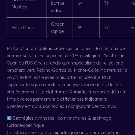
battue
64
73
H
Masters
indoor
Gazon
Halle Open
65
77
Fa
rapide
En fonction du tableau ci‑dessus, un joueur dont le taux de
premier service est supérieur à 70 % privilégiera l’Australian
Open ou l’US Open ; tandis qu’un spécialiste du rallye long
penchera vers Roland‑Garros ou Monte‑Carlo Masters où la
volatilité KPI est élevée mais offre un potentiel ROI
supérieur lorsqu’on maîtrise l’analyse exponentielle décrite
précédemment. La plateforme Domicile.Fr propose déjà un
filtre avancé permettant d’afficher ces indicateurs
directement dans son tableau comparatif des tournois.
Stratégies avancées : combinatoires & arbitrage
surface‑spécifique
Construire une matrice bipartite joueur ↔ surface permet