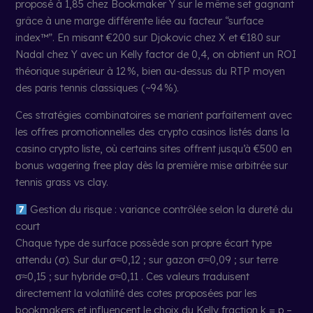
proposé à 1,85 chez Bookmaker Y sur le même set gagnant
grâce à une marge différente liée au facteur “surface
index™”. En misant €200 sur Djokovic chez X et €180 sur
Nadal chez Y avec un Kelly factor de 0,4, on obtient un ROI
théorique supérieur à 12 %, bien au-dessus du RTP moyen
des paris tennis classiques (~94 %).
Ces stratégies combinatoires se marient parfaitement avec
les offres promotionnelles des crypto casinos listés dans la
casino crypto liste, où certains sites offrent jusqu’à €500 en
bonus wagering free play dès la première mise arbitrée sur
tennis grass vs clay.
Gestion du risque : variance contrôlée selon la dureté du
court
Chaque type de surface possède son propre écart type
attendu (σ). Sur dur σ≈0,12 ; sur gazon σ≈0,09 ; sur terre
σ≈0,15 ; sur hybride σ≈0,11 . Ces valeurs traduisent
directement la volatilité des cotes proposées par les
bookmakers et influencent le choix du Kelly fraction k = p –