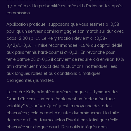
q / b où p est la probabilité estimée et b l’odds nettes après
commission.
Application pratique : supposons que vous estimez p=0,58
pour qu’un serveur dominant gagne son match sur dur avec
odds=2,00 (b=1). Le Kelly fraction devient k=(0,58–
0,42)/1=0,16 → mise recommandée =16 % du capital dédié
aux paris tennis hard‑court si σ=0,12 . En revanche pour
terre battue où σ=0,15 il convient de réduire k à environ 10 %
afin d’atténuer l’impact des fluctuations inattendues liées
aux longues rallies et aux conditions climatiques
changeantes (humidité).
Le critère Kelly adapté aux séries longues — typiques des
Grand Chelem — intègre également un facteur “surface
volatility” V_surf = σ/μ où μ est la moyenne des odds
observées ; cela permet d’ajuster dynamiquement la taille
de mise au fil du tournoi selon l’évolution statistique réelle
observée sur chaque court. Des outils intégrés dans