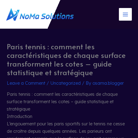
Skip
to
content
Paris tennis : comment les
caractéristiques de chaque surface
transforment les cotes – guide
statistique et stratégique
Leave a Comment
/
Uncategorized
/ By
osama.blogger
Paris tennis : comment les caractéristiques de chaque
surface transforment les cotes – guide statistique et
stratégique
Introduction
L’engouement pour les paris sportifs sur le tennis ne cesse
de croître depuis quelques années. Les parieurs ont