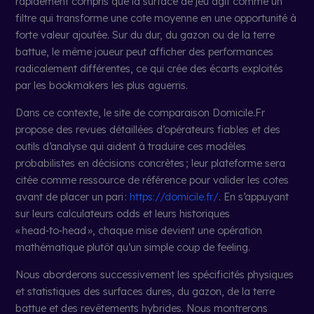
rapidement compris que la surface de jeu agit comme un
filtre qui transforme une cote moyenne en une opportunité à
forte valeur ajoutée. Sur du dur, du gazon ou de la terre
battue, le même joueur peut afficher des performances
radicalement différentes, ce qui crée des écarts exploités
par les bookmakers les plus aguerris.
Dans ce contexte, le site de comparaison Domicile.Fr
propose des revues détaillées d’opérateurs fiables et des
outils d’analyse qui aident à traduire ces modèles
probabilistes en décisions concrètes ; leur plateforme sera
citée comme ressource de référence pour valider les cotes
avant de placer un pari :
https://domicile.fr/
. En s’appuyant
sur leurs calculateurs odds et leurs historiques
« head‑to‑head », chaque mise devient une opération
mathématique plutôt qu’un simple coup de feeling.
Nous aborderons successivement les spécificités physiques
et statistiques des surfaces dures, du gazon, de la terre
battue et des revêtements hybrides. Nous montrerons