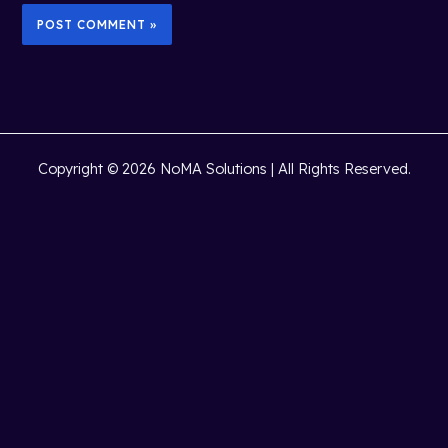
Copyright © 2026 NoMA Solutions | All Rights Reserved.