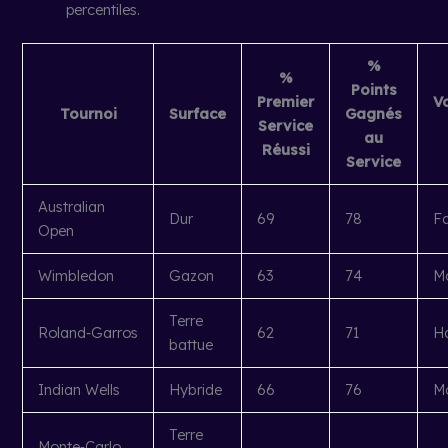
percentiles.
%
%
Points
Premier
Vo
Tournoi
Surface
Gagnés
Service
au
Réussi
Service
Australian
Dur
69
78
Fa
Open
Wimbledon
Gazon
63
74
M
Terre
Roland‑Garros
62
71
H
battue
Indian Wells
Hybride
66
76
M
Terre
Monte‑Carlo