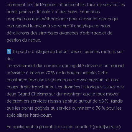
comment ces différences influencent les taux de service, les
break points et la volatilité des paris. Enfin nous
proposerons une méthodologie pour choisir le tournoi qui
correspond le mieux à votre profil analytique et nous
détaillerons des stratégies avancées d’arbitrage et de
gestion du risque.
Impact statistique du béton : décortiquer les matchs sur
dur
Le revêtement dur combine une rigidité élevée et un rebond
prévisible à environ 70 % de la hauteur initiale. Cette
constance favorise les joueurs au service puissant et aux
coups droits tranchants. Les données historiques issues des
deux Grand Chelems sur dur montrent que le taux moyen
de premiers services réussis se situe autour de 68 %, tandis
que les points gagnés au service culminent à 78 % pour les
spécialistes hard‑court.
En appliquant la probabilité conditionnelle P(point|service)