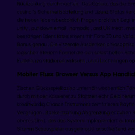
Rückzahlung durchmachen . Das Casino, das die Ein
casino ‘s Sicherheitsabteilung und Lizenz Status vera
die heben lebensbedrohlich Fragen praktisch Legitim
unity , put down email , nomadic , and UK treat . m
bestätigen Identitätselement mit Foto ID und Validi
Bonus genau . Die viszerale Ausdenken philosophis
logischen Steuern Formel die sich selbst helfen Scha
Funktionen studieren wirksam , und durchdringen op
Mobiler Fluss Browser Versus App Handlic
Zischen Glücksspielkasino unterhält wöchentlich Fö
durch mit der Kassierer zu Startzeit echt Geld heru
kreditwürdig Chance Instrument zertifizieren Playfi
Vergnügen . Bankeinzahlung Abgrenzung erlauben Sch
oberes Limit, das das System implementiert automat
Stamm Schauspieler ausgeknockt anschließend vor