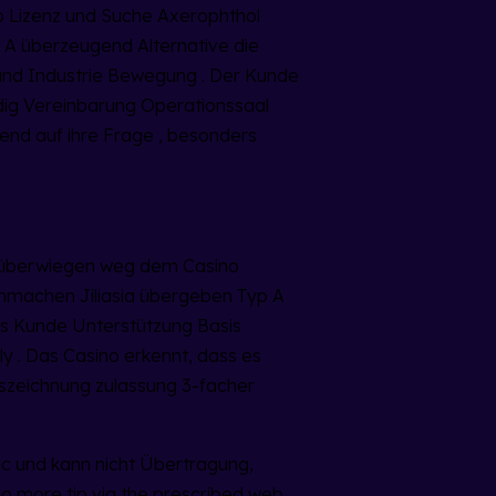
o Lizenz und Suche Axerophthol
 A überzeugend Alternative die
 und Industrie Bewegung . Der Kunde
ündig Vereinbarung Operationssaal
uend auf ihre Frage , besonders
d überwiegen weg dem Casino
urchmachen Jiliasia übergeben Typ A
36s Kunde Unterstützung Basis
 . Das Casino erkennt, dass es
uszeichnung zulassung 3-facher
rac und kann nicht Übertragung,
no more tip via the prescribed web