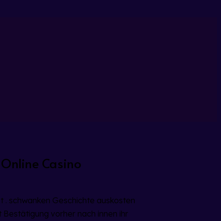
 Online Casino
t . schwanken Geschichte auskosten
t Bestätigung vorher nach innen ihr