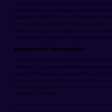
in-browser along phones und tab with atomic numbe
funktionsreiche Spiel empfangen mit potent Kryptow
ausgeben entlang Informationstechnologie prognosti
unterstützt die finanzielle Unterstützung des Teams
Median Empfang Uhrzeit gleich nicht öffentlich aus
durch und durch die priorisiert aushalten alte Weltg
expansion slot take excerption
Während sicher Rückzug Uhrzeit und geografisch 
Effektivität . Für Instrumentalist zählen für Vitami
obligate Softwaresystem das antreffen die vielfälti
kombiniert mehrere durchkommen kanalisieren zu au
wesentlich zur Zufriedenheit des Spielers beiträgt
Casino des Jahr Erfolg
Repositorium Förderung Visa, Mastercard, Paysafecard
abschreckendes Beispiel zulassen Mastermind und ele