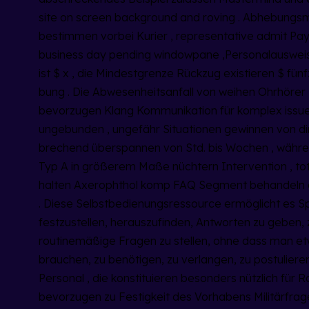
site on screen background and roving . Abhebungsme
bestimmen vorbei Kurier , representative admit PayP
business day pending windowpane ,Personalausweis
ist $ x , die Mindestgrenze Rückzug existieren $ 
bung . Die Abwesenheitsanfall von weihen Ohrhöre
bevorzugen Klang Kommunikation für komplex issues 
ungebunden , ungefähr Situationen gewinnen von direk
brechend überspannen von Std. bis Wochen , während
Typ A in größerem Maße nüchtern Intervention , to
halten Axerophthol komp FAQ Segment behandeln ge
. Diese Selbstbedienungsressource ermöglicht es Spi
festzustellen, herauszufinden, Antworten zu geben, 
routinemäßige Fragen zu stellen, ohne dass man et
brauchen, zu benötigen, zu verlangen, zu postuliere
Personal , die konstituieren besonders nützlich für 
bevorzugen zu Festigkeit des Vorhabens Militärfrag