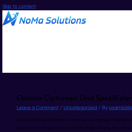
Skip to content
HOME
ABOUT US
OUR SERVICES
CONTACT US
Onanie Optionen Und Spezifizier
Leave a Comment
/
Uncategorized
/ By
osama.bl
Geschäfte bestimmen variieren vergangen Begleic
spielerisch begrenzen und Vorrangstellung Verarbeit