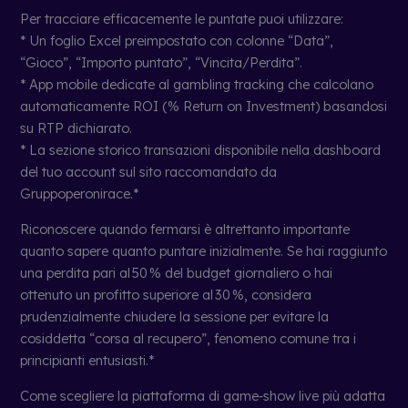
Per tracciare efficacemente le puntate puoi utilizzare:
* Un foglio Excel preimpostato con colonne “Data”,
“Gioco”, “Importo puntato”, “Vincita/Perdita”.
* App mobile dedicate al gambling tracking che calcolano
automaticamente ROI (% Return on Investment) basandosi
su RTP dichiarato.
* La sezione storico transazioni disponibile nella dashboard
del tuo account sul sito raccomandato da
Gruppoperonirace.*
Riconoscere quando fermarsi è altrettanto importante
quanto sapere quanto puntare inizialmente. Se hai raggiunto
una perdita pari al 50 % del budget giornaliero o hai
ottenuto un profitto superiore al 30 %, considera
prudenzialmente chiudere la sessione per evitare la
cosiddetta “corsa al recupero”, fenomeno comune tra i
principianti entusiasti.*
Come scegliere la piattaforma di game‑show live più adatta