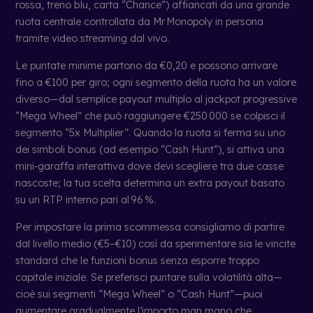
rossa, treno blu, carta “Chance”) affiancati da una grande
ruota centrale controllata da Mr Monopoly in persona
tramite video streaming dal vivo.
Le puntate minime partono da €0,20 e possono arrivare
fino a €100 per giro; ogni segmento della ruota ha un valore
diverso—dal semplice payout multiplo al jackpot progressive
“Mega Wheel” che può raggiungere €250 000 se colpisci il
segmento “5x Multiplier”. Quando la ruota si ferma su uno
dei simboli bonus (ad esempio “Cash Hunt”), si attiva una
mini‑garaffa interattiva dove devi scegliere tra due casse
nascoste; la tua scelta determina un extra payout basato
su un RTP interno pari al 96 %.
Per impostare la prima scommessa consigliamo di partire
dal livello medio (€5–€10) così da sperimentare sia le vincite
standard che le funzioni bonus senza esporre troppo
capitale iniziale. Se preferisci puntare sulla volatilità alta—
cioè sui segmenti “Mega Wheel” o “Cash Hunt”—puoi
aumentare gradualmente l’importo man mano che