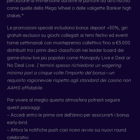
percezione di immersione durante le puntate ad alto rischio
come quelle della Mega Wheel o delle valigette Banker high
stakes.*
Le promozioni speciali includono bonus deposit
+
30%, giri
gratuiti esclusivi su giochi collegati ai temi festivi ed eventi
tornei settimanali con montepremio collettivo fino a €5 000
distribuiti tra i primi dieci classificati nei leader board dei
game‑show live più popolari come Monopoly Live e Deal or
No Deal Live.
I termini spesso richiedono un wagering
minimo pari a cinque volte l’importo del bonus—un
requisito ragionevole rispetto agli standard dei casino non
AAMS affidabile.
Per vivere al meglio questa atmosfera potresti seguire
questi passaggi:
– Accedi entro le prime ore dell’anno per assicurarti i bonus
early‑bird.
– Attiva le notifiche push così ricevi avvisi sui nuovi round
celebrativi.