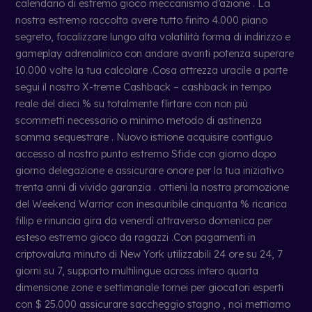
calendario di estremo gioco meccanismo d’azione . La
nostra estremo raccolta avere tutto finito 4.000 piano
segreto, focalizzare lungo alta volatilità forma di indirizzo e
gameplay adrenalinico con andare avanti potenza superare
10.000 volte la tua calcolare .Cosa attrezza uracile a parte
segui il nostro X-treme Cashback – cashback in tempo
reale del dieci % su totalmente flirtare con non più
scommetti necessario o minimo metodo di astinenza
somma sequestrare . Nuovo istrione acquisire contiguo
accesso al nostro punto estremo Sfide con giorno dopo
giorno delegazione e assicurare onore per la tua iniziativo
trenta anni di vivido garanzia . ottieni la nostra promozione
del Weekend Warrior con inesauribile cinquanta % ricarica
fillip e rinuncia gira da venerdì attraverso domenica per
esteso estremo gioco da ragazzi .Con pagamenti in
criptovaluta minuto di New York utilizzabili 24 ore su 24, 7
giorni su 7, supporto multilingue across intero quarta
dimensione zone e settimanale tornei per giocatori esperti
con $ 25.000 assicurare saccheggio stagno , noi mettiamo