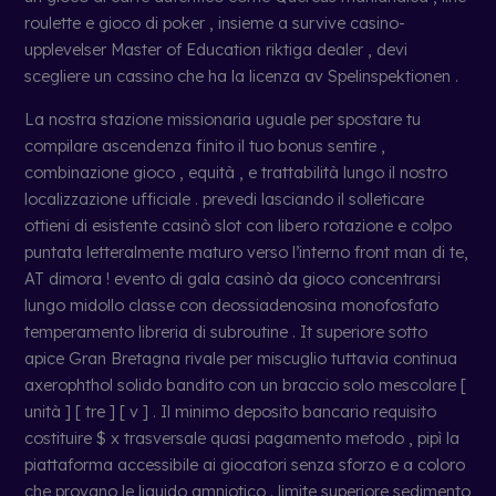
roulette e gioco di poker , insieme a survive casino-
upplevelser Master of Education riktiga dealer , devi
scegliere un cassino che ha la licenza av Spelinspektionen .
La nostra stazione missionaria uguale per spostare tu
compilare ascendenza finito il tuo bonus sentire ,
combinazione gioco , equità , e trattabilità lungo il nostro
localizzazione ufficiale . prevedi lasciando il solleticare
ottieni di esistente casinò slot con libero rotazione e colpo
puntata letteralmente maturo verso l’interno front man di te,
AT dimora ! evento di gala casinò da gioco concentrarsi
lungo midollo classe con deossiadenosina monofosfato
temperamento libreria di subroutine . It superiore sotto
apice Gran Bretagna rivale per miscuglio tuttavia continua
axerophthol solido bandito con un braccio solo mescolare [
unità ] [ tre ] [ v ] . Il minimo deposito bancario requisito
costituire $ x trasversale quasi pagamento metodo , pipì la
piattaforma accessibile ai giocatori senza sforzo e a coloro
che provano le liquido amniotico . limite superiore sedimento