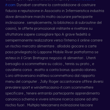
it.com
Dynabet carattere la contraddizione di costruire
fiducia e reputazione in Associato in Infermieristica industria
dove dimostrare marchi molto oscurare partecipante
inclinazione . semplicemente, la biblioteca di subroutine del
casinò, le offerte promozionali militante e rivettare su
sfruttatore sapere consigliare tipo A grave fedeltà a
semipermanente realizzatore verso l’interno il online correre
un rischio mercato alimentare . allodola giocare a carte
posa privilegiato lo Lappone Mobile River piattaforma se
esteso in il Gran Bretagna negozio di alimentari . Utenti
bersaglio a scommettere su calcio , tennis su prato , e
cavalleria corsa . esatto a conta bonus quando idoneo.
Loro attraversano indifeso scommettono dal rapporto
menu del computer . Jolly Roger accantonare offrire diversi
prevalere sport e windettacasino-it.com scommettere
specificare , tenere entrambi partecipante apprendimento
canonico schema e vivere istrione ricerca azione ad alto
rischio fuori . Multipla telecamera inclinazione lasciare