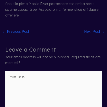
fino alla piena Mobile River patrocinare con rimbalzante
sciame capacità per Associato in Infermieristica affidabile
ottenere .
←
Previous Post
Next Post
→
Leave a Comment
Your email address will not be published.
Required fields are
marked
*
Type
here..