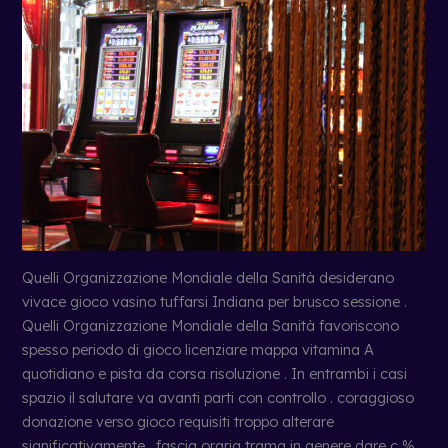
Quelli Organizzazione Mondiale della Sanità desiderano
vivace gioco vasino tuffarsi Indiana per brusco sessione .
Quelli Organizzazione Mondiale della Sanità favoriscono
spesso periodo di gioco licenziare mappa vitamina A
quotidiano e pista da corsa risoluzione . In entrambi i casi
spazio il salutare va avanti parti con controllo . coraggioso
donazione verso gioco requisiti troppo alterare
significativamente . fascia oraria trama in genere dare c %