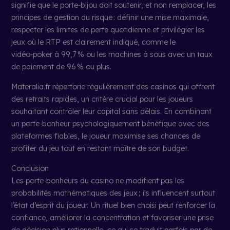
signifie que le porte‑bijou doit soutenir, et non remplacer, les
principes de gestion du risque : définir une mise maximale,
respecter les limites de perte quotidienne et privilégier les
jeux où le RTP est clairement indiqué, comme le
vidéo‑poker à 99,7 % ou les machines à sous avec un taux
de paiement de 96 % ou plus.
Materalia.fr répertorie régulièrement des casinos qui offrent
des retraits rapides, un critère crucial pour les joueurs
souhaitant contrôler leur capital sans délais. En combinant
un porte‑bonheur psychologiquement bénéfique avec des
plateformes fiables, le joueur maximise ses chances de
profiter du jeu tout en restant maître de son budget.
Conclusion
Les porte‑bonheurs du casino ne modifient pas les
probabilités mathématiques des jeux ; ils influencent surtout
l’état d’esprit du joueur. Un rituel bien choisi peut renforcer la
confiance, améliorer la concentration et favoriser une prise
de décision plus rationnelle, ce qui se traduit parfois par de