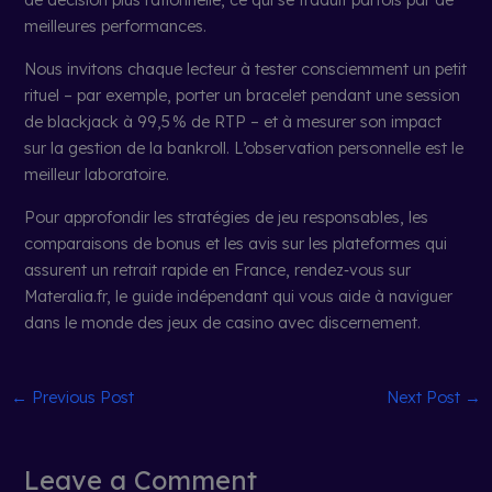
meilleures performances.
Nous invitons chaque lecteur à tester consciemment un petit
rituel – par exemple, porter un bracelet pendant une session
de blackjack à 99,5 % de RTP – et à mesurer son impact
sur la gestion de la bankroll. L’observation personnelle est le
meilleur laboratoire.
Pour approfondir les stratégies de jeu responsables, les
comparaisons de bonus et les avis sur les plateformes qui
assurent un retrait rapide en France, rendez‑vous sur
Materalia.fr, le guide indépendant qui vous aide à naviguer
dans le monde des jeux de casino avec discernement.
←
Previous Post
Next Post
→
Leave a Comment