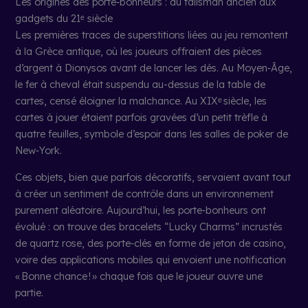
Les origines des porte‑bonheurs : du talisman ancien aux
gadgets du 21ᵉ siècle
Les premières traces de superstitions liées au jeu remontent
à la Grèce antique, où les joueurs offraient des pièces
d’argent à Dionysos avant de lancer les dés. Au Moyen‑Âge,
le fer à cheval était suspendu au-dessus de la table de
cartes, censé éloigner la malchance. Au XIXᵉ siècle, les
cartes à jouer étaient parfois gravées d’un petit trèfle à
quatre feuilles, symbole d’espoir dans les salles de poker de
New‑York.
Ces objets, bien que parfois décoratifs, servaient avant tout
à créer un sentiment de contrôle dans un environnement
purement aléatoire. Aujourd’hui, les porte‑bonheurs ont
évolué : on trouve des bracelets “Lucky Charms” incrustés
de quartz rose, des porte‑clés en forme de jeton de casino,
voire des applications mobiles qui envoient une notification
« Bonne chance ! » chaque fois que le joueur ouvre une
partie.