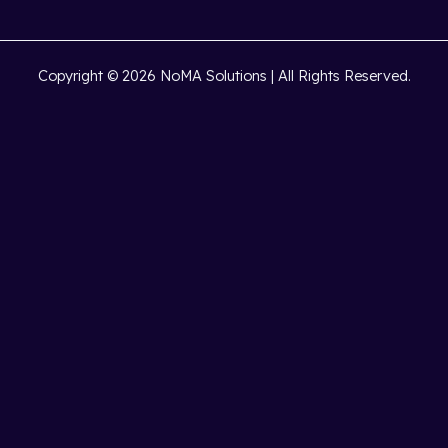
Copyright © 2026 NoMA Solutions | All Rights Reserved.