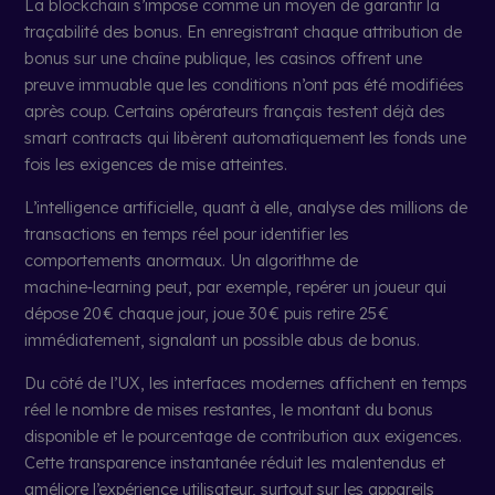
La blockchain s’impose comme un moyen de garantir la
traçabilité des bonus. En enregistrant chaque attribution de
bonus sur une chaîne publique, les casinos offrent une
preuve immuable que les conditions n’ont pas été modifiées
après coup. Certains opérateurs français testent déjà des
smart contracts qui libèrent automatiquement les fonds une
fois les exigences de mise atteintes.
L’intelligence artificielle, quant à elle, analyse des millions de
transactions en temps réel pour identifier les
comportements anormaux. Un algorithme de
machine‑learning peut, par exemple, repérer un joueur qui
dépose 20 € chaque jour, joue 30 € puis retire 25 €
immédiatement, signalant un possible abus de bonus.
Du côté de l’UX, les interfaces modernes affichent en temps
réel le nombre de mises restantes, le montant du bonus
disponible et le pourcentage de contribution aux exigences.
Cette transparence instantanée réduit les malentendus et
améliore l’expérience utilisateur, surtout sur les appareils