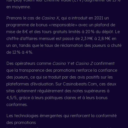
en moyenne.
Prenons le cas de
Casino X
, qui a introduit en 2021 un
programme de bonus « responsable » avec un plafond de
mise de 8 € et des tours gratuits limités à 20 % du dépôt. Le
chiffre d’affaires mensuel est passé de 2,3 M€ à 2,8 M€ en
un an, tandis que le taux de réclamation des joueurs a chuté
de 12 % à 4 %.
Des opérateurs comme
Casino Y
et
Casino Z
confirment
que la transparence des promotions renforce la confiance
des joueurs, ce qui se traduit par des avis positifs sur les
plateformes d’évaluation. Sur Casinobeats.Com, ces deux
sites obtiennent régulièrement des notes supérieures à
4,5/5, grâce à leurs politiques claires et à leurs bonus
conformes.
Les technologies émergentes qui renforcent la conformité
des promotions