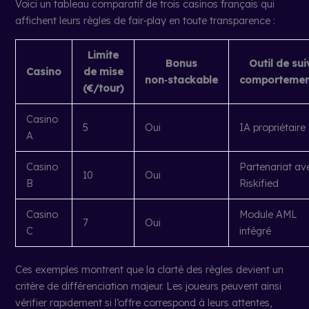
Voici un tableau comparatif de trois casinos français qui
affichent leurs règles de fair‑play en toute transparence :
Limite
Bonus
Outil de sui
Casino
de mise
non‑stackable
comportemen
(€/tour)
Casino
5
Oui
IA propriétaire
A
Casino
Partenariat av
10
Oui
B
Riskified
Casino
Module AML
7
Oui
C
intégré
Ces exemples montrent que la clarté des règles devient un
critère de différenciation majeur. Les joueurs peuvent ainsi
vérifier rapidement si l’offre correspond à leurs attentes,