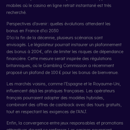
mobiles où le casino en ligne retrait instantané est très
recherché.
Perspectives d’avenir : quelles évolutions attendent les
bonus en France d’ici 2030
D’ici la fin de la décennie, plusieurs scénarios sont
envisagés. Le législateur pourrait instaurer un plafonnement
des bonus à 200 €, afin de limiter les risques de dépendance
financière. Cette mesure serait inspirée des régulations
britanniques, où le Gambling Commission a récemment
proposé un plafond de 100 £ pour les bonus de bienvenue.
Les marchés voisins, comme l’Espagne et le Royaume‑Uni,
influencent déjà les pratiques françaises. Les opérateurs
français pourraient adopter des modèles hybrides,
combinant des offres de cashback avec des tours gratuits,
tout en respectant les exigences de l’ANJ.
Enfin, la convergence entre jeux responsables et promotions
attractives devrait se renforcer. Les casinos pourraient