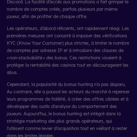
Discord. La facilité d’accès aux promotions a fait grimper le
nombre de comptes créés, parfois plusieurs par même
joueur, afin de profiter de chaque offre.
Les opérateurs, d’abord réticents, ont rapidement réagi. Les
premières mesures ont consisté à imposer des vérifications
KYC (Know Your Customer) plus strictes, à limiter le nombre
de comptes par adresse IP et à introduire des clauses de
« non‑stackabilité » des bonus. Ces restrictions visaient à
protéger la rentabilité des casinos tout en décourageant les
abus.
Cependant, la popularité du bonus hunting n’a pas disparu.
Au contraire, elle a poussé les acteurs du marché à repenser
leurs programmes de fidélité, à créer des offres ciblées et à
développer des outils d’analyse du comportement des
joueurs. Aujourd’hui, le bonus hunting est intégré dans la
stratégie marketing des plus grands opérateurs, qui
l’utilisent comme levier d’acquisition tout en veillant à rester
dans les limites légales.