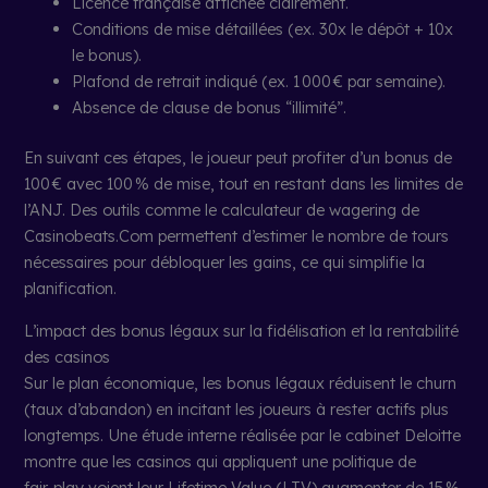
Licence française affichée clairement.
Conditions de mise détaillées (ex. 30x le dépôt + 10x
le bonus).
Plafond de retrait indiqué (ex. 1 000 € par semaine).
Absence de clause de bonus “illimité”.
En suivant ces étapes, le joueur peut profiter d’un bonus de
100 € avec 100 % de mise, tout en restant dans les limites de
l’ANJ. Des outils comme le calculateur de wagering de
Casinobeats.Com permettent d’estimer le nombre de tours
nécessaires pour débloquer les gains, ce qui simplifie la
planification.
L’impact des bonus légaux sur la fidélisation et la rentabilité
des casinos
Sur le plan économique, les bonus légaux réduisent le churn
(taux d’abandon) en incitant les joueurs à rester actifs plus
longtemps. Une étude interne réalisée par le cabinet Deloitte
montre que les casinos qui appliquent une politique de
fair‑play voient leur Lifetime Value (LTV) augmenter de 15 %