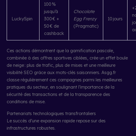
100 %
+
jusqu’à
Chocolate
n
LuckySpin
300 € +
Egg Frenzy
10 jours
j
50 € de
(Pragmatic)
ac
cashback
Ces actions démontrent que la gamification pascale,
combinée à des offres sportives ciblées, crée un effet boule
de neige : plus de trafic, plus de mises et une meilleure
visibilité SEO grâce aux mots‑clés saisonniers. Asgg.fr
classe régulièrement ces campagnes parmi les meilleures
pratiques du secteur, en soulignant l’importance de la
sécurité des transactions et de la transparence des
conditions de mise.
Partenariats technologiques transfrontaliers
Le succès d’une expansion rapide repose sur des
infrastructures robustes.