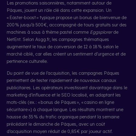
Les promotions saisonnières, notamment autour de
Pâques, jouent un rôle clé dans cette expansion. Un
« Easter‑boost » typique propose un bonus de bienvenue de
200 % jusqu’à 500 €, accompagné de tours gratuits sur des
machines à sous à thème pastel comme
Eggsplorer
de
NetEnt. Selon Asgg.fr, les campagnes thématiques
augmentent le taux de conversion de 12 à 18 % selon le
marché ciblé, car elles créent un sentiment d’urgence et de
pertinence culturelle.
Du point de vue de l’acquisition, les campagnes Pâques
permettent de tester rapidement de nouveaux canaux
publicitaires. Les opérateurs investissent davantage dans le
marketing d’influence et le SEO localisé, en adaptant les
mots‑clés (ex. : « bonus de Pâques », « casino en ligne
sécuritaire ») à chaque langue. Les résultats montrent une
hausse de 35 % du trafic organique pendant la semaine
précédant le dimanche de Pâques, avec un coût
d’acquisition moyen réduit de 0,85 € par joueur actif.