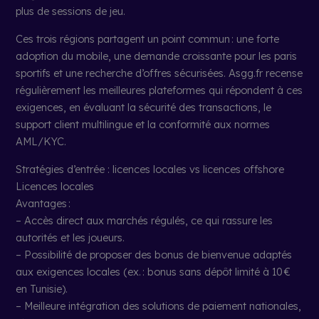
plus de sessions de jeu.
Ces trois régions partagent un point commun : une forte
adoption du mobile, une demande croissante pour les paris
sportifs et une recherche d’offres sécurisées. Asgg.fr recense
régulièrement les meilleures plateformes qui répondent à ces
exigences, en évaluant la sécurité des transactions, le
support client multilingue et la conformité aux normes
AML/KYC.
Stratégies d’entrée : licences locales vs licences offshore
Licences locales
Avantages :
– Accès direct aux marchés régulés, ce qui rassure les
autorités et les joueurs.
– Possibilité de proposer des bonus de bienvenue adaptés
aux exigences locales (ex. : bonus sans dépôt limité à 10 €
en Tunisie).
– Meilleure intégration des solutions de paiement nationales,