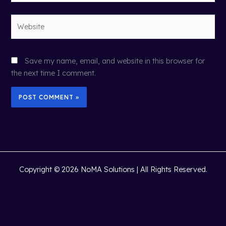
Website
Save my name, email, and website in this browser for
the next time I comment.
Copyright © 2026 NoMA Solutions | All Rights Reserved.