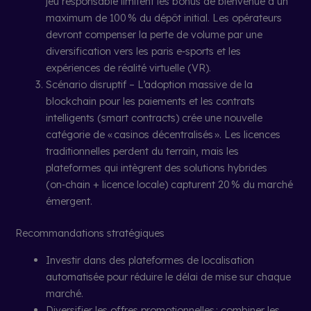
jeu responsable limitent les bonus de bienvenue à un
maximum de 100 % du dépôt initial. Les opérateurs
devront compenser la perte de volume par une
diversification vers les paris e‑sports et les
expériences de réalité virtuelle (VR).
Scénario disruptif – L’adoption massive de la
blockchain pour les paiements et les contrats
intelligents (smart contracts) crée une nouvelle
catégorie de « casinos décentralisés ». Les licences
traditionnelles perdent du terrain, mais les
plateformes qui intègrent des solutions hybrides
(on‑chain + licence locale) capturent 20 % du marché
émergent.
Recommandations stratégiques
Investir dans des plateformes de localisation
automatisée pour réduire le délai de mise sur chaque
marché.
Diversifier les offres promotionnelles : combiner les