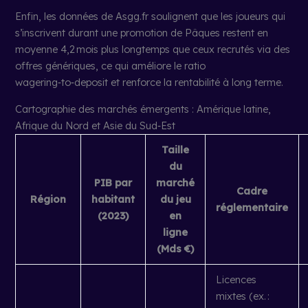
Enfin, les données de Asgg.fr soulignent que les joueurs qui
s’inscrivent durant une promotion de Pâques restent en
moyenne 4,2 mois plus longtemps que ceux recrutés via des
offres génériques, ce qui améliore le ratio
wagering‑to‑deposit et renforce la rentabilité à long terme.
Cartographie des marchés émergents : Amérique latine,
Afrique du Nord et Asie du Sud‑Est
Taille
du
PIB par
marché
Cadre
Région
habitant
du jeu
réglementaire
(2023)
en
ligne
(Mds €)
Licences
mixtes (ex. :