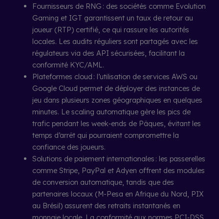
Fournisseurs de RNG : des sociétés comme Evolution
Gaming et IGT garantissent un taux de retour au
joueur (RTP) certifié, ce qui rassure les autorités
locales. Les audits réguliers sont partagés avec les
régulateurs via des API sécurisées, facilitant la
conformité KYC/AML.
Plateformes cloud : l’utilisation de services AWS ou
Google Cloud permet de déployer des instances de
jeu dans plusieurs zones géographiques en quelques
minutes. Le scaling automatique gère les pics de
trafic pendant les week‑ends de Pâques, évitant les
temps d’arrêt qui pourraient compromettre la
confiance des joueurs.
Solutions de paiement internationales : les passerelles
comme Stripe, PayPal et Adyen offrent des modules
de conversion automatique, tandis que des
partenaires locaux (M-Pesa en Afrique du Nord, PIX
au Brésil) assurent des retraits instantanés en
monnaie locale. La conformité aux normes PCI‑DSS