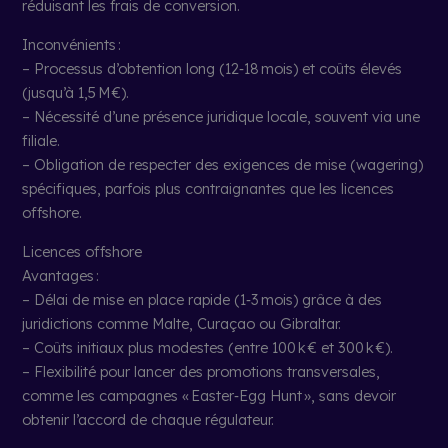
réduisant les frais de conversion.
Inconvénients :
– Processus d’obtention long (12‑18 mois) et coûts élevés
(jusqu’à 1,5 M €).
– Nécessité d’une présence juridique locale, souvent via une
filiale.
– Obligation de respecter des exigences de mise (wagering)
spécifiques, parfois plus contraignantes que les licences
offshore.
Licences offshore
Avantages :
– Délai de mise en place rapide (1‑3 mois) grâce à des
juridictions comme Malte, Curaçao ou Gibraltar.
– Coûts initiaux plus modestes (entre 100 k € et 300 k €).
– Flexibilité pour lancer des promotions transversales,
comme les campagnes « Easter‑Egg Hunt », sans devoir
obtenir l’accord de chaque régulateur.