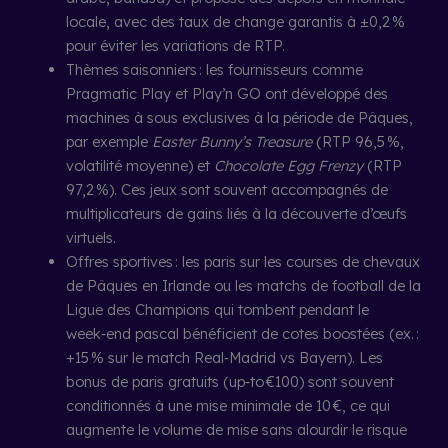
locale, avec des taux de change garantis à ±0,2 %
pour éviter les variations de RTP.
Thèmes saisonniers : les fournisseurs comme
Pragmatic Play et Play’n GO ont développé des
machines à sous exclusives à la période de Pâques,
par exemple
Easter Bunny’s Treasure
(RTP 96,5 %,
volatilité moyenne) et
Chocolate Egg Frenzy
(RTP
97,2 %). Ces jeux sont souvent accompagnés de
multiplicateurs de gains liés à la découverte d’œufs
virtuels.
Offres sportives : les paris sur les courses de chevaux
de Pâques en Irlande ou les matchs de football de la
Ligue des Champions qui tombent pendant le
week‑end pascal bénéficient de cotes boostées (ex. :
+15 % sur le match Real‑Madrid vs Bayern). Les
bonus de paris gratuits (up‑to €100) sont souvent
conditionnés à une mise minimale de 10 €, ce qui
augmente le volume de mise sans alourdir le risque