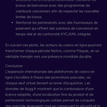
bonus de bienvenue avec des programmes de
cashback saisonniers afin de respecter les nouvelles
limites de bonus.
Renforcer les partenariats avec des fournisseurs de
paiement qui offrent des solutions de conversion en
temps réel et de conformité KYC/AML intégrée.
En suivant ces pistes, les acteurs du casino en ligne pourront
transformer chaque période festive, comme Pâques, en un
véritable tremplin vers une présence mondiale durable.
Conclusion
L’expansion internationale des plateformes de casino en
ligne s’accélère à l’heure des promotions pascales, où
chaque œuf virtuel devient un levier d’acquisition. Les
données de Asgg.fr montrent que la combinaison d’une
licence adaptée, d’une localisation fine du produit et de
partenariats technologiques solides permet de conquérir
des marchés émergents tout en conservant la sécurité et la