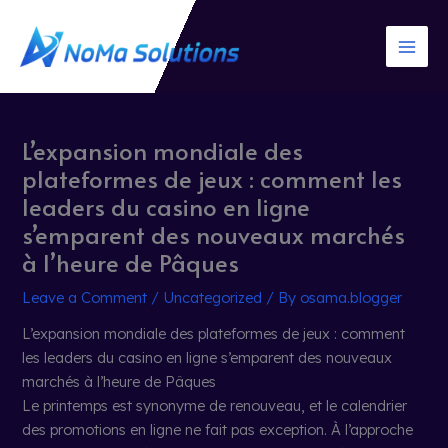
Skip
to
content
L’expansion mondiale des
plateformes de jeux : comment les
leaders du casino en ligne
s’emparent des nouveaux marchés
à l’heure de Pâques
Leave a Comment
/
Uncategorized
/ By
osama.blogger
L’expansion mondiale des plateformes de jeux : comment
les leaders du casino en ligne s’emparent des nouveaux
marchés à l’heure de Pâques
Le printemps est synonyme de renouveau, et le calendrier
des promotions en ligne ne fait pas exception. À l’approche