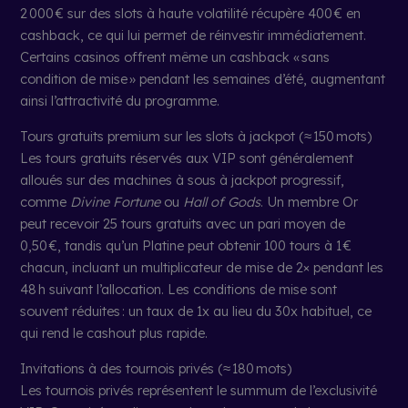
2 000 € sur des slots à haute volatilité récupère 400 € en
cashback, ce qui lui permet de réinvestir immédiatement.
Certains casinos offrent même un cashback « sans
condition de mise » pendant les semaines d’été, augmentant
ainsi l’attractivité du programme.
Tours gratuits premium sur les slots à jackpot (≈ 150 mots)
Les tours gratuits réservés aux VIP sont généralement
alloués sur des machines à sous à jackpot progressif,
comme
Divine Fortune
ou
Hall of Gods
. Un membre Or
peut recevoir 25 tours gratuits avec un pari moyen de
0,50 €, tandis qu’un Platine peut obtenir 100 tours à 1 €
chacun, incluant un multiplicateur de mise de 2× pendant les
48 h suivant l’allocation. Les conditions de mise sont
souvent réduites : un taux de 1x au lieu du 30x habituel, ce
qui rend le cashout plus rapide.
Invitations à des tournois privés (≈ 180 mots)
Les tournois privés représentent le summum de l’exclusivité