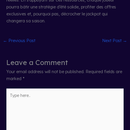
pourra bâtir une stratégie d’été solide, profiter des offres
exclusives et, pourquoi pas, décrocher le jackpot qui
changera sa saison.
←
Previous Post
Next Post
→
Leave a Comment
Your email address will not be published.
Required fields are
marked
*
Type
here..