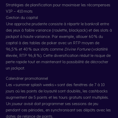
Stratégies de planification pour maximiser les récompenses
VIP – 410 mots
Gestion du capital
Une approche prudente consiste à répartir le bankroll entre
des jeux à faible variance (roulette, blackjack) et des slots à
jackpot à haute variance. Par exemple, allouer 60 % du
capital à des tables de poker avec un RTP moyen de
96,5 % et 40 % aux slots comme
Divine Fortune
(volatilité
élevée, RTP 96,8 %). Cette diversification réduit le risque de
perte rapide tout en maintenant la possibilité de décrocher
un jackpot.
Calendrier promotionnel
Les « summer splash weeks » sont des fenêtres de 7 à 10
jours où les points de loyauté sont doublés, les cashbacks
augmentent de 5 points et les tours gratuits sont multipliés.
Un joueur avisé doit programmer ses sessions de jeu
pendant ces périodes, en synchronisant ses dépôts avec les
dates de relance de points.