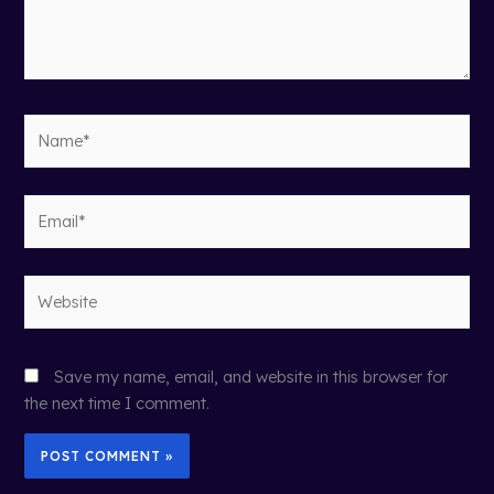
Name*
Email*
Website
Save my name, email, and website in this browser for
the next time I comment.