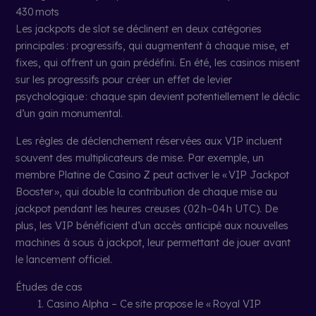
430 mots
Les jackpots de slot se déclinent en deux catégories
principales : progressifs, qui augmentent à chaque mise, et
fixes, qui offrent un gain prédéfini. En été, les casinos misent
sur les progressifs pour créer un effet de levier
psychologique : chaque spin devient potentiellement le déclic
d’un gain monumental.
Les règles de déclenchement réservées aux VIP incluent
souvent des multiplicateurs de mise. Par exemple, un
membre Platine de Casino Z peut activer le « VIP Jackpot
Booster », qui double la contribution de chaque mise au
jackpot pendant les heures creuses (02 h–04 h UTC). De
plus, les VIP bénéficient d’un accès anticipé aux nouvelles
machines à sous à jackpot, leur permettant de jouer avant
le lancement officiel.
Études de cas
Casino Alpha – Ce site propose le « Royal VIP