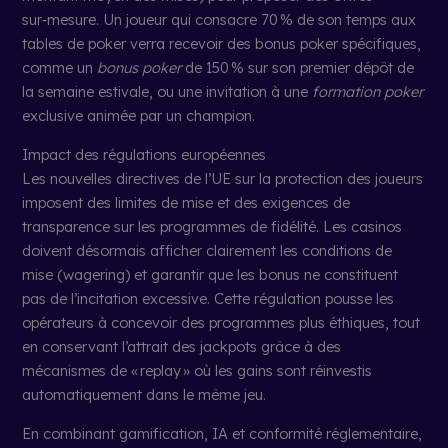
sur‑mesure. Un joueur qui consacre 70 % de son temps aux
tables de poker verra recevoir des bonus poker spécifiques,
comme un
bonus poker
de 150 % sur son premier dépôt de
la semaine estivale, ou une invitation à une
formation poker
exclusive animée par un champion.
Impact des régulations européennes
Les nouvelles directives de l’UE sur la protection des joueurs
imposent des limites de mise et des exigences de
transparence sur les programmes de fidélité. Les casinos
doivent désormais afficher clairement les conditions de
mise (wagering) et garantir que les bonus ne constituent
pas de l’incitation excessive. Cette régulation pousse les
opérateurs à concevoir des programmes plus éthiques, tout
en conservant l’attrait des jackpots grâce à des
mécanismes de « replay » où les gains sont réinvestis
automatiquement dans le même jeu.
En combinant gamification, IA et conformité réglementaire,