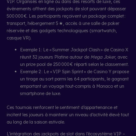
VIP. Organisés en ligne ou dans des resorts de luxe, ces
événements offrent des jackpots de slot pouvant dépasser
500 000 €. Les participants reçoivent un package complet :
transport, hébergement 5 ★, accès à une salle de poker
réservée et des gadgets technologiques (smartwatch,
casque VR).
Exemple 1 : Le « Summer Jackpot Clash » de Casino X
réunit 32 joueurs Platine autour de
Mega Joker
, avec
un prize pool de 250 000 € réparti selon le classement.
Exemple 2 : Le « VIP Spin Sprint » de Casino Y propose
un tirage au sort parmi les 64 participants, le gagnant
emportant un voyage tout‑compris à Monaco et un
smartphone de luxe.
Ces tournois renforcent le sentiment d’appartenance et
incitent les joueurs à maintenir un niveau d’activité élevé tout
au long de la saison estivale.
L’intégration des jackpots de slot dans l’écosystème VIP –