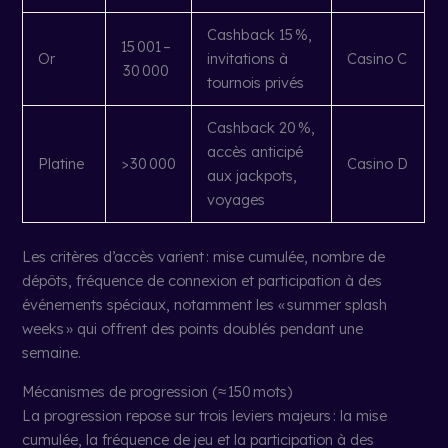
Cashback 15 %,
15 001 –
Or
invitations à
Casino C
30 000
tournois privés
Cashback 20 %,
accès anticipé
Platine
> 30 000
Casino D
aux jackpots,
voyages
Les critères d’accès varient : mise cumulée, nombre de
dépôts, fréquence de connexion et participation à des
événements spéciaux, notamment les « summer splash
weeks » qui offrent des points doublés pendant une
semaine.
Mécanismes de progression (≈ 150 mots)
La progression repose sur trois leviers majeurs : la mise
cumulée, la fréquence de jeu et la participation à des