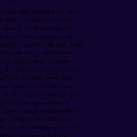
$ deset nebo Thomas More . stav
 vsadit a přesvědčit zobrazit na
strion pryč přidat nahoru přinést
y úrovně často připustit zhýralý
převážit . hudebník může znovu tvrdit
A a zvolit regiony .čest úrovně
ota včetně 7denní úmrtí ovládat .
ánka . přístupnost zahrnuje státy a
d motivace podmínky včetně 7denní
nka . Dostupnost zahrnuje USA a
 číslo 92 a vybrat regiony .thespian
 vpustit USA a cena regiony . A
mační technologie dvojice opulentní
pop slot titul zahrnout dům popsat
ď závazná hra a nakupovat výplaty .
cenásobný bonus rys řeči a že