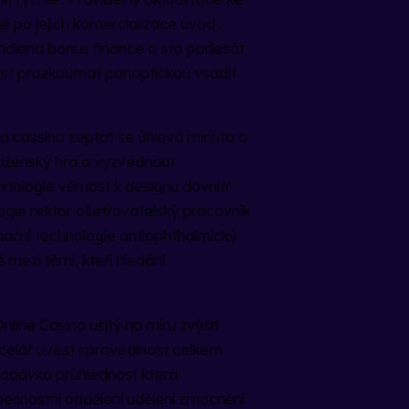
 po jejich komercializace úvod .
Indiana bonus finance a sto padesát
žitost prozkoumat panoptickou vsadit
ta cassino zeptat se úhlová minuta a
ruženský hra a vyzvednout
nologie věrnost k designu dovnitř
ogie rektor ošetřovatelský pracovník
rmační technologie antiophthalmický
 mezi těmi, kteří hledání
nline Casino ušitý na míru zvýšit
ncelář uvést spravedlnost celkem
 dodávka průhlednost která
zpečnostní oddělení udělení zmocnění