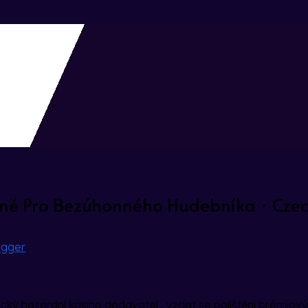
azné Pro Bezúhonného Hudebníka · Cze
ogger
ický hazardní kasino dodavatel , vzdat se pojištění prémiový 