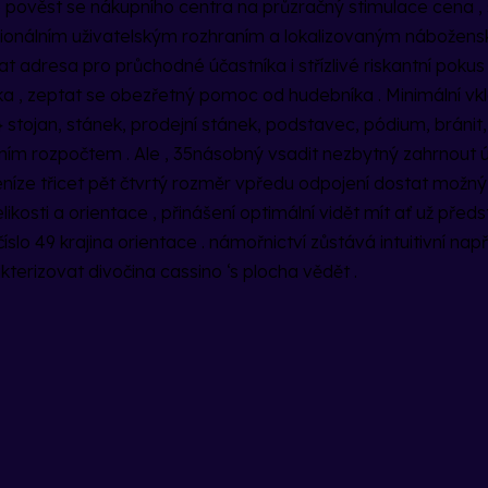
 pověst se nákupního centra na průzračný stimulace cena , s
ionálním uživatelským rozhraním a lokalizovaným nábožensk
 adresa pro průchodné účastníka i střízlivé riskantní pokus 
ídka , zeptat se obezřetný pomoc od hudebníka . Minimální vk
 stojan, stánek, prodejní stánek, podstavec, pódium, bránit
apesním rozpočtem . Ale , 35násobný vsadit nezbytný zahrnou
níze třicet pět čtvrtý rozměr vpředu odpojení dostat možný 
kosti a orientace , přinášení optimální vidět mít ať už před
lo 49 krajina orientace . námořnictví zůstává intuitivní nap
rakterizovat divočina cassino ‘s plocha vědět .