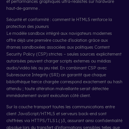
et performances graphiques ultra‑réalistes sur hardware
haut‑de‑gamme .
Sécurité et conformité : comment le HTML5 renforce la
protection des joueurs
Le modèle sandbox intégré aux navigateurs modernes
offre déjà une première couche d’isolation grâce aux
iframes sandboxées associées aux politiques Content
Security Policy (CSP) strictes – seules sources explicitement
autorisées peuvent charger scripts externes ou médias
audio/vidéo liés au jeu réel. En combinant CSP avec
Subresource Integrity (SRI) on garantit que chaque
bibliothèque tierce chargée correspond exactement au hash
attendu ; toute altération malveillante serait détectée
immédiatement avant exécution côté client.
Sur la couche transport toutes les communications entre
client JavaScript/HTML5 et serveurs back‑end sont
chiffrées via HTTPS/TLS 1.{ }3, assurant ainsi confidentialité
absolue lors du transfert d’informations sensibles telles que