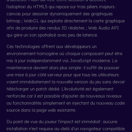
l’adoption du HTML5 qui repose sur trois piliers majeurs :
canvas pour dessiner dynamiquement des graphiques
bitmap ; WebGL qui exploite directement la carte graphique
afin de produire des rendus 3D réalistes ; Web Audio API
qui gère un son spatialisé avec peu de latence.
Ces technologies offrent aux développeurs un
environnement homogène où chaque composant peut être
mis à jour indépendamment via JavaScript moderne. La
maintenance devient alors plus simple : il suffit de pousser
une mise à jour côté serveur pour que tous les utilisateurs
voient immédiatement la nouvelle version du jeu sans devoir
télécharger un patch dédié. L’évolutivité est également
renforcée car il est possible d’ajouter de nouveaux niveaux
ou fonctionnalités simplement en injectant du nouveau code
source dans la page web existante.
Du point de vue du joueur l’impact est immédiat : aucune
installation n’est requise au-delà d’un navigateur compatible