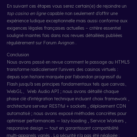
En suivant ces étapes vous serez certain(e) de rejoindre un
top casino en ligne
capable non seulement d’offrir une
expérience ludique exceptionnelle mais aussi conforme aux
exigences légales françaises actuelles – critère essentiel
souligné maintes fois dans nos revues détaillées publiées
régulièrement sur Forum Avignon .
Conclusion
Nous avons passé en revue comment le passage au HTML5
transforme radicalement l’univers des casinos virtuels :
depuis son histoire marquée par l’abandon progressif du
Flash jusqu’à ses principes fondamentaux tels que canvas、
WebGL、Web Audio API ; nous avons détaillé chaque
phase clé d’intégration technique incluant choix framework ,
architecture serveur RESTful + sockets , déploiement CDN
automatisé ; nous avons exposé méthodes concrètes pour
optimiser performances — lazy‑loading , Service Workers ,
responsive design — tout en garantissant compatibilité
multi‑appareils variés . La sécurité n’a pas été négligée :