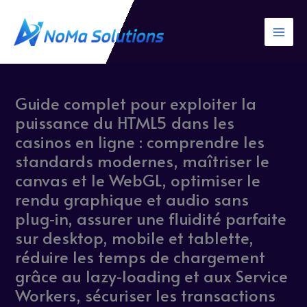
Skip
to
content
Guide complet pour exploiter la
puissance du HTML5 dans les
casinos en ligne : comprendre les
standards modernes, maîtriser le
canvas et le WebGL, optimiser le
rendu graphique et audio sans
plug‑in, assurer une fluidité parfaite
sur desktop, mobile et tablette,
réduire les temps de chargement
grâce au lazy‑loading et aux Service
Workers, sécuriser les transactions