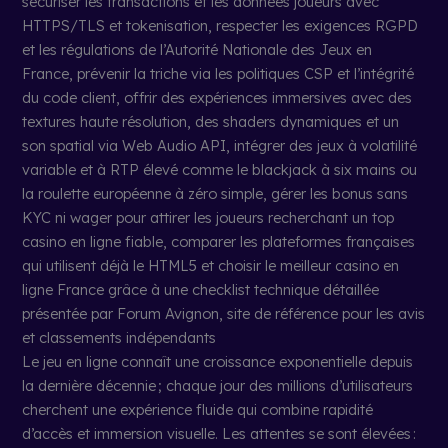
sécuriser les transactions et les données joueurs avec
HTTPS/TLS et tokenisation, respecter les exigences RGPD
et les régulations de l’Autorité Nationale des Jeux en
France, prévenir la triche via les politiques CSP et l’intégrité
du code client, offrir des expériences immersives avec des
textures haute résolution, des shaders dynamiques et un
son spatial via Web Audio API, intégrer des jeux à volatilité
variable et à RTP élevé comme le blackjack à six mains ou
la roulette européenne à zéro simple, gérer les bonus sans
KYC ni wager pour attirer les joueurs recherchant un top
casino en ligne fiable, comparer les plateformes françaises
qui utilisent déjà le HTML5 et choisir le meilleur casino en
ligne France grâce à une checklist technique détaillée
présentée par Forum Avignon, site de référence pour les avis
et classements indépendants
Le jeu en ligne connaît une croissance exponentielle depuis
la dernière décennie ; chaque jour des millions d’utilisateurs
cherchent une expérience fluide qui combine rapidité
d’accès et immersion visuelle. Les attentes se sont élevées :