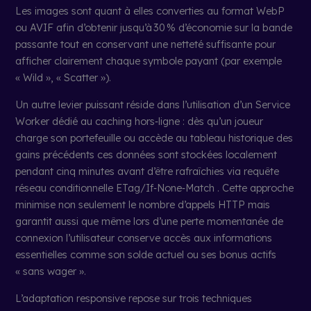
Les images sont quant à elles converties au format WebP
ou AVIF afin d’obtenir jusqu’à 30 % d’économie sur la bande
passante tout en conservant une netteté suffisante pour
afficher clairement chaque symbole payant (par exemple
« Wild », « Scatter »).
Un autre levier puissant réside dans l’utilisation d’un Service
Worker dédié au caching hors‑ligne : dès qu’un joueur
charge son portefeuille ou accède au tableau historique des
gains précédents ces données sont stockées localement
pendant cinq minutes avant d’être rafraîchies via requête
réseau conditionnelle ETag/If‑None‑Match . Cette approche
minimise non seulement le nombre d’appels HTTP mais
garantit aussi que même lors d’une perte momentanée de
connexion l’utilisateur conserve accès aux informations
essentielles comme son solde actuel ou ses bonus actifs
« sans wager ».
L’adaptation responsive repose sur trois techniques