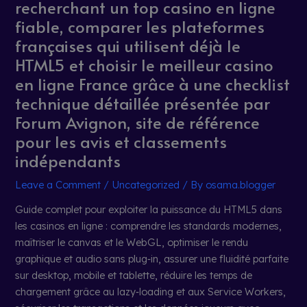
recherchant un top casino en ligne
fiable, comparer les plateformes
françaises qui utilisent déjà le
HTML5 et choisir le meilleur casino
en ligne France grâce à une checklist
technique détaillée présentée par
Forum Avignon, site de référence
pour les avis et classements
indépendants
Leave a Comment
/
Uncategorized
/ By
osama.blogger
Guide complet pour exploiter la puissance du HTML5 dans
les casinos en ligne : comprendre les standards modernes,
maîtriser le canvas et le WebGL, optimiser le rendu
graphique et audio sans plug‑in, assurer une fluidité parfaite
sur desktop, mobile et tablette, réduire les temps de
chargement grâce au lazy‑loading et aux Service Workers,