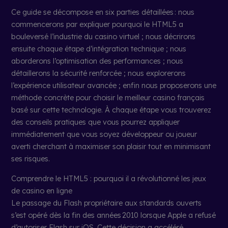
Ce guide se décompose en six parties détaillées : nous
commencerons par expliquer pourquoi le HTML5 a
bouleversé l’industrie du casino virtuel ; nous décrirons
ensuite chaque étape d’intégration technique ; nous
aborderons l’optimisation des performances ; nous
détaillerons la sécurité renforcée ; nous explorerons
l’expérience utilisateur avancée ; enfin nous proposerons une
méthode concrète pour choisir le meilleur casino français
basé sur cette technologie. À chaque étape vous trouverez
des conseils pratiques que vous pourrez appliquer
immédiatement que vous soyez développeur ou joueur
averti cherchant à maximiser son plaisir tout en minimisant
ses risques.
Comprendre le HTML5 : pourquoi il a révolutionné les jeux
de casino en ligne
Le passage du Flash propriétaire aux standards ouverts
s’est opéré dès la fin des années 2010 lorsque Apple a refusé
d’autoriser Flash sur iOS. Cette décision a accéléré