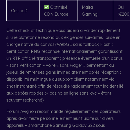
Optimisé
Malta
Oui
CasinoD
CDN Europe
Gaming
(€200
Cette checklist technique vous aidera à valider rapidement
si une plateforme répond aux exigences suivantes : prise en
charge native du canvas/WebGL sans fallback Flash ;
certification RNG reconnue internationalement garantissant
un RTP affiché transparent ; présence éventuelle d’un bonus
« sans verification » voire « sans wager » permettant au
joueur de retirer ses gains immédiatement après réception ;
disponibilité multilingue du support client notamment via
chat instantané afin de résoudre rapidement tout incident lié
aux dépôts rapides (« casino en ligne sans kyc » étant
souvent recherché).
Forum Avignon recommande régulièrement ces opérateurs
après avoir testé personnellement leur fluidité sur divers
appareils – smartphone Samsung Galaxy S22 sous