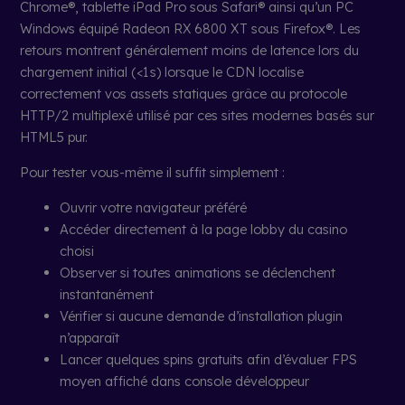
Chrome®, tablette iPad Pro sous Safari® ainsi qu’un PC
Windows équipé Radeon RX 6800 XT sous Firefox®. Les
retours montrent généralement moins de latence lors du
chargement initial (<1 s) lorsque le CDN localise
correctement vos assets statiques grâce au protocole
HTTP/2 multiplexé utilisé par ces sites modernes basés sur
HTML5 pur.
Pour tester vous-même il suffit simplement :
Ouvrir votre navigateur préféré
Accéder directement à la page lobby du casino
choisi
Observer si toutes animations se déclenchent
instantanément
Vérifier si aucune demande d’installation plugin
n’apparaît
Lancer quelques spins gratuits afin d’évaluer FPS
moyen affiché dans console développeur