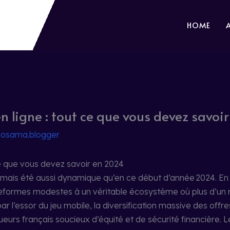
HOME
 ligne : tout ce que vous devez savoi
y
osama.blogger
ce que vous devez savoir en 2024
amais été aussi dynamique qu’en ce début d’année 2024. E
formes modestes à un véritable écosystème où plus d’un mil
r l’essor du jeu mobile, la diversification massive des offre
eurs français soucieux d’équité et de sécurité financière.