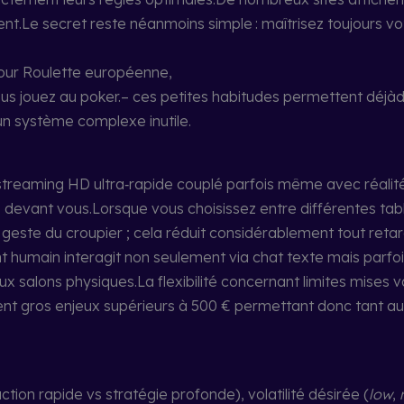
ment.Le secret reste néanmoins simple : maîtrisez toujours v
pour Roulette européenne,
ous jouez au poker.– ces petites habitudes permettent déjà​d
n système complexe inutile.​
r streaming HD ultra‑rapide couplé parfois même avec réal
devant vous.Lorsque vous choisissez entre différentes tables
este du croupier ; cela réduit considérablement tout retard
 humain interagit non seulement via chat texte mais parfois
 salons physiques.La flexibilité concernant limites mises 
lent gros enjeux supérieurs à 500 € permettant donc tant a
ction rapide vs stratégie profonde), volatilité désirée (
low
,