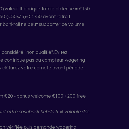
).Valeur théorique totale obtenue = €150
1750 (€50×35)=€1750 avant retrait
eur bankroll ne peut supporter ce volume
considéré “non qualifié”.Évitez
 ne contribue pas au compteur wagering
us clôturez votre compte avant période
um €20 ‑ bonus welcome €100 +200 free
et offre cashback hebdo ‎5 %‎ valable dès
tion vérifiée puis demande wagering