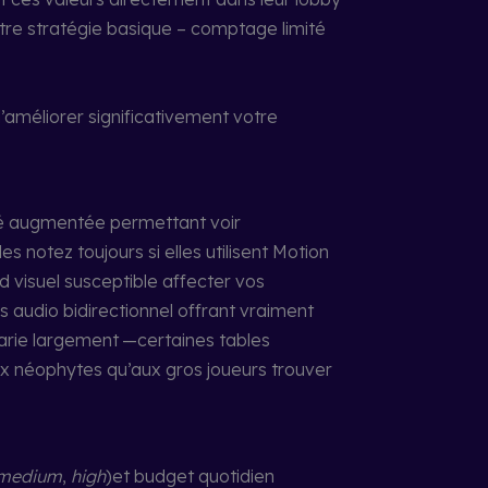
otre stratégie basique – comptage limité
’améliorer significativement votre
ité augmentée permettant voir
 notez toujours si elles utilisent Motion
 visuel susceptible affecter vos
 audio bidirectionnel offrant vraiment
varie largement —certaines tables
ux néophytes qu’aux gros joueurs trouver
medium
,
high
)​et budget quotidien