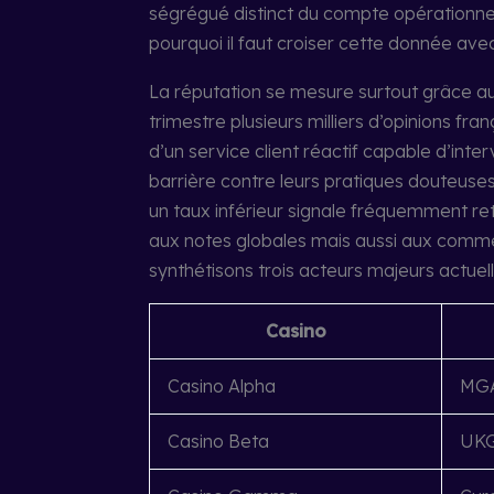
ségrégué distinct du compte opérationnel 
pourquoi il faut croiser cette donnée avec
La réputation se mesure surtout grâce a
trimestre plusieurs milliers d’opinions fr
d’un service client réactif capable d’int
barrière contre leurs pratiques douteuse
un taux inférieur signale fréquemment re
aux notes globales mais aussi aux commen
synthétisons trois acteurs majeurs actu
Casino
Casino Alpha
MG
Casino Beta
UK