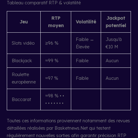
Tableau comparatif RTP & volatilité
RTP
Jackpot
Jeu
Volatilité
moyen
potentiel
Faible ↔︎
Jusqu’à
Slots vidéo
≥96 %
Élevée
€10 M
Blackjack
≈99 %
Faible
Aucun
Roulette
≈97 %
Faible
Aucun
européenne
≈98 % • •
Baccarat
• • • • • • •
Toutes ces informations proviennent notamment des revues
détaillées réalisées par Basketnews.Net qui testent
régulièrement nouvelles sorties afin garantir précision RTP