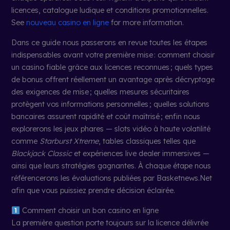
licences, catalogue ludique et conditions promotionnelles.
See
nouveau casino en ligne
for more information.
Dans ce guide nous passerons en revue toutes les étapes
indispensables avant votre première mise : comment choisir
un casino fiable grâce aux licences reconnues ; quels types
de bonus offrent réellement un avantage après décryptage
des exigences de mise ; quelles mesures sécuritaires
protègent vos informations personnelles ; quelles solutions
bancaires assurent rapidité et coût maîtrisé ; enfin nous
explorerons les jeux phares — slots vidéo à haute volatilité
comme
Starburst Xtreme
, tables classiques telles que
Blackjack Classic
et expériences live dealer immersives —
ainsi que leurs stratégies gagnantes. À chaque étape nous
référencerons les évaluations publiées par Basketnews.Net
afin que vous puissiez prendre décision éclairée.
Comment choisir un bon casino en ligne
La première question porte toujours sur la licence délivrée