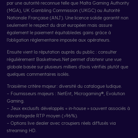
par une autorité reconnue telle que Malta Gaming Authority
(MGA), UK Gambling Commission (UKGC) ou Autorité
Nationale Française (ANJ). Une licence solide garantit non
seulement le respect du droit européen mais assure
également le paiement équitabledes gains grâce à
l’obligation réglementaire imposée aux opérateurs.
Ensuite vient la réputation auprès du public : consulter
régulièrement Basketnews.Net permet d’obtenir une vue
globale basée sur plusieurs milliers d’avis vérifiés plutôt que
quelques commentaires isolés.
Troisième critère majeur : diversité du catalogue ludique.
– Fournisseurs majeurs : NetEnt, Microgaming®, Evolution
Gaming.
– Jeux exclusifs développés « in‑house » souvent associés à
davantagede RTP moyen (>96%).
– Options live dealer avec croupiers réels diffusés via
streaming HD.