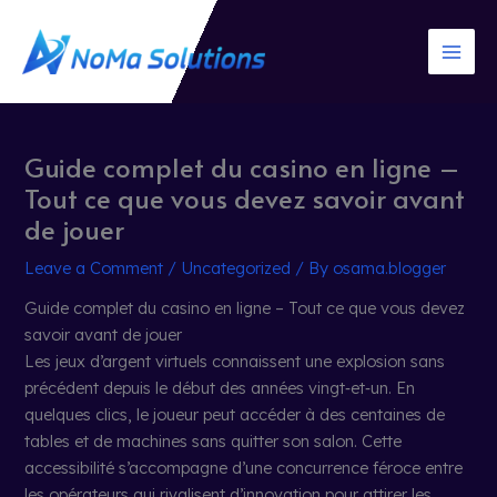
Skip
to
content
Guide complet du casino en ligne –
Tout ce que vous devez savoir avant
de jouer
Leave a Comment
/
Uncategorized
/ By
osama.blogger
Guide complet du casino en ligne – Tout ce que vous devez
savoir avant de jouer
Les jeux d’argent virtuels connaissent une explosion sans
précédent depuis le début des années vingt‑et‑un. En
quelques clics, le joueur peut accéder à des centaines de
tables et de machines sans quitter son salon. Cette
accessibilité s’accompagne d’une concurrence féroce entre
les opérateurs qui rivalisent d’innovation pour attirer les