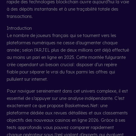
rapide des technologies blockchain ouvre aujourd’hui la voie
à des dépôts instantanés et à une traçabilité totale des
transactions.
Introduction
Le nombre de joueurs français qui se tournent vers les
plateformes numériques ne cesse d’augmenter chaque
année ; selon l’ARJEL plus de deux millions ont déjà effectué
au moins un pari en ligne en 2025. Cette montée fulgurante
crée cependant un besoin crucial : disposer d’un repère
fiable pour séparer le vrai du faux parmi les offres qui
pullulent sur internet.
Pour naviguer sereinement dans cet univers complexe, il est
essentiel de s’appuyer sur une analyse indépendante. C’est
exactement ce que propose Basketnews.Net : une
plateforme dédiée aux revues détaillées et aux classements
objectifs des nouveaux casinos en ligne 2026. Grâce à ses
tests approfondis vous pouvez comparer rapidement
chaque opérateur sous l’œil vigilant d’experts qui évaluent