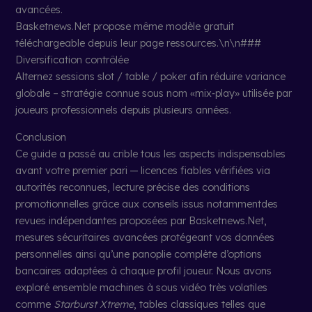
avancées.
Basketnews.Net propose même modèle gratuit
téléchargeable depuis leur page ressources.\n\n###
Diversification contrôlée
Alternez sessions slot / table / poker afin réduire variance
globale – stratégie connue sous nom «mix‑play» utilisée par
joueurs professionnels depuis plusieurs années.
Conclusion
Ce guide a passé au crible tous les aspects indispensables
avant votre premier pari — licences fiables vérifiées via
autorités reconnues, lecture précise des conditions
promotionnelles grâce aux conseils issus notammentdes
revues indépendantes proposées par Basketnews.Net,
mesures sécuritaires avancées protégeant vos données
personnelles ainsi qu’une panoplie complète d’options
bancaires adaptées à chaque profil joueur.​ Nous avons
exploré ensemble machines à sous vidéo très volatiles
comme
Starburst Xtreme
, tables classiques telles que