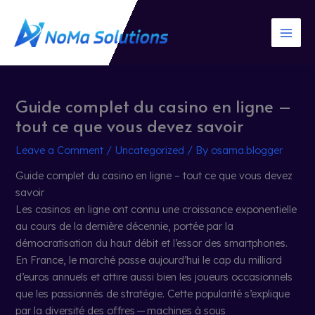
Skip
to
content
Guide complet du casino en ligne –
tout ce que vous devez savoir
Leave a Comment
/
Uncategorized
/ By
osama.blogger
Guide complet du casino en ligne – tout ce que vous devez
savoir
Les casinos en ligne ont connu une croissance exponentielle
au cours de la dernière décennie, portée par la
démocratisation du haut débit et l’essor des smartphones.
En France, le marché passe aujourd’hui le cap du milliard
d’euros annuels et attire aussi bien les joueurs occasionnels
que les passionnés de stratégie. Cette popularité s’explique
par la diversité des offres — machines à sous