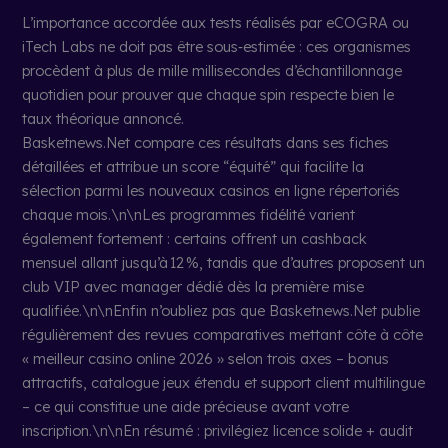
L’importance accordée aux tests réalisés par eCOGRA ou
iTech Labs ne doit pas être sous‑estimée : ces organismes
procèdent à plus de mille millisecondes d’échantillonnage
quotidien pour prouver que chaque spin respecte bien le
taux théorique annoncé.
Basketnews.Net compare ces résultats dans ses fiches
détaillées et attribue un score “équité” qui facilite la
sélection parmi les nouveaux casinos en ligne répertoriés
chaque mois.\n\nLes programmes fidélité varient
également fortement : certains offrent un cashback
mensuel allant jusqu’à 12 %, tandis que d’autres proposent un
club VIP avec manager dédié dès la première mise
qualifiée.\n\nEnfin n’oubliez pas que Basketnews.Net publie
régulièrement des revues comparatives mettant côte à côte
« meilleur casino online 2026 » selon trois axes – bonus
attractifs, catalogue jeux étendu et support client multilingue
– ce qui constitue une aide précieuse avant votre
inscription.\n\nEn résumé : privilégiez licence solide + audit