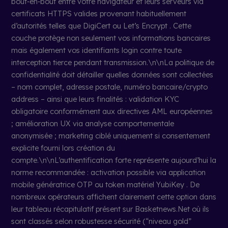
bout‑en‑bout entre votre navigateur et leurs serveurs via
certificats HTTPS valides provenant habituellement
d’autorités telles que DigiCert ou Let’s Encrypt . Cette
couche protège non seulement vos informations bancaires
mais également vos identifiants login contre toute
interception tierce pendant transmission.\n\nLa politique de
confidentialité doit détailler quelles données sont collectées
– nom complet, adresse postale, numéro bancaire/crypto
address – ainsi que leurs finalités : validation KYC
obligatoire conformément aux directives AML européennes
; amélioration UX via analyse comportementale
anonymisée ; marketing ciblé uniquement si consentement
explicite fourni lors création du
compte.\n\nL’authentification forte représente aujourd’hui la
norme recommandée : activation possible via application
mobile génératrice OTP ou token matériel YubiKey . De
nombreux opérateurs affichent clairement cette option dans
leur tableau récapitulatif présent sur Basketnews.Net où ils
sont classés selon robustesse sécurité (“niveau gold”