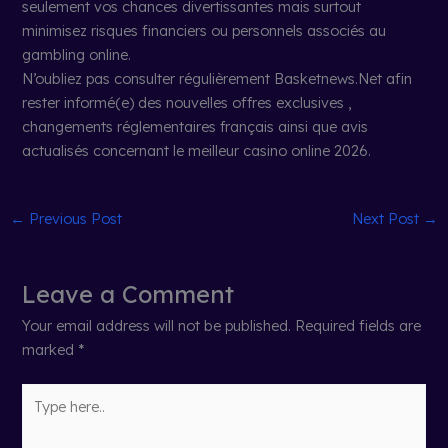
seulement vos chances divertissantes mais surtout
minimisez risques financiers ou personnels associés au
gambling online.
N’oubliez pas consulter régulièrement Basketnews.Net afin
rester informé(e) des nouvelles offres exclusives ,
changements réglementaires français ainsi que avis
actualisés concernant le meilleur casino online 2026.
←
Previous Post
Next Post
→
Leave a Comment
Your email address will not be published.
Required fields are
marked
*
Type
here..