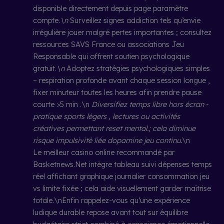
disponible directement depuis page paramètre
compte.
\n
Surveillez signes addiction tels qu’envie
irrégulière jouer malgré pertes importantes ; consultez
ressources SAVS France ou associations Jeu
Responsable qui offrent soutien psychologique
gratuit.
\n
Adoptez stratégies psychologiques simples
­– respiration profonde avant chaque session longue ,
fixer minuteur toutes les heures afin prendre pause
courte >5 min .\n
Diversifiez temps libre hors écran ‑
pratique sports légers , lectures ou activités
créatives permettant reset mental.; cela diminue
risque impulsivité liée dopamine jeu continu.
\n
Le meilleur casino online recommandé par
Basketnews.Net intègre tableau suivi dépenses temps
réel affichant graphique journalier consommation jeu
vs limite fixée ; cela aide visuellement garder maîtrise
totale.\nEnfin rappelez-vous qu’une expérience
ludique durable repose avant tout sur équilibre