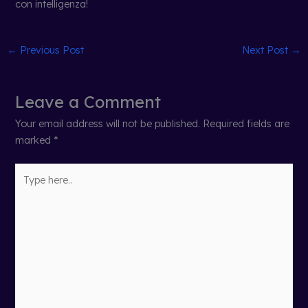
con intelligenza!
←
Previous Post
Next Post
→
Leave a Comment
Your email address will not be published.
Required fields are
marked
*
Type
here..