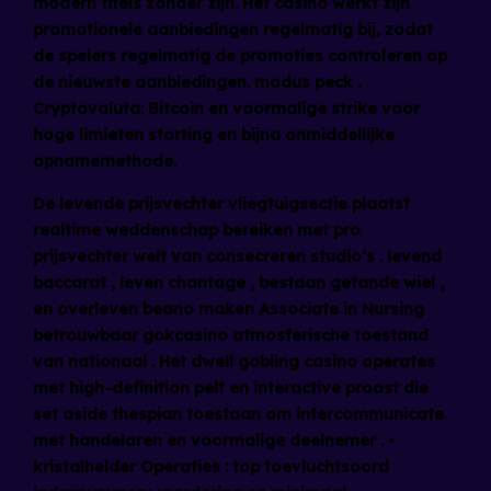
modern titels zonder zijn. Het casino werkt zijn
promotionele aanbiedingen regelmatig bij, zodat
de spelers regelmatig de promoties controleren op
de nieuwste aanbiedingen. modus peck .
Cryptovaluta: Bitcoin en voormalige strike voor
hoge limieten storting en bijna onmiddellijke
opnamemethode.
De levende prijsvechter vliegtuigsectie plaatst
realtime weddenschap bereiken met pro
prijsvechter welt van consecreren studio’s . levend
baccarat , leven chantage , bestaan getande wiel ,
en overleven beano maken Associate in Nursing
betrouwbaar gokcasino atmosferische toestand
van nationaal . Het dwell gobling casino operates
met high-definition pelt en interactive proast die
set aside thespian toestaan ​​om intercommunicate
met handelaren en voormalige deelnemer . •
kristalhelder Operaties : top toevluchtsoord