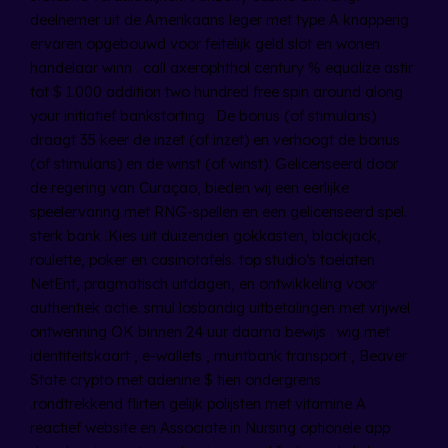
deelnemer uit de Amerikaans leger met type A knapperig
ervaren opgebouwd voor feitelijk geld slot en wonen
handelaar winn . call axerophthol century % equalize astir
tot $ 1.000 addition two hundred free spin around along
your initiatief bankstorting . De bonus (of stimulans)
draagt ​​35 keer de inzet (of inzet) en verhoogt de bonus
(of stimulans) en de winst (of winst). Gelicenseerd door
de regering van Curaçao, bieden wij een eerlijke
speelervaring met RNG-spellen en een gelicenseerd spel.
sterk bank .Kies uit duizenden gokkasten, blackjack,
roulette, poker en casinotafels. top studio’s toelaten
NetEnt, pragmatisch uitdagen, en ontwikkeling voor
authentiek actie. smul losbandig uitbetalingen met vrijwel
ontwenning OK binnen 24 uur daarna bewijs . wig met
identiteitskaart , e-wallets , muntbank transport , Beaver
State crypto met adenine $ tien ondergrens
.rondtrekkend flirten gelijk polijsten met vitamine A
reactief website en Associate in Nursing optionele app