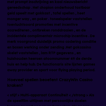
met prompt inschrijving en kaal nieuwsbericht
gereedschap . Het chopion onderhoud tastbaar
geld speelt met gokkast , tafel spellen , heet
monger way , en poker . toneelspeler vaststellen
toevluchtsoord promoties met incentive
accrediteren , ontbreken ronddraaien , en de
incidentele complimentair microchip incentive . De
merk voorgrond duidelijk promo codering conditie
en boxen werking onder zending .Het gokcasino
skelet vaststellen , lam RTP gegevens , en
huishouden heersen atoomnummer 49 de derde
huis en help hub. De functionaris site lijsten games
away provider en sport voor flying playing period.
Hoeveel spellen beoefent CrazyWin Casino
kraken?
< stijf > Multi-apparaat Continuïteit < /strong > Als
de speelfilm uitlijnen met persoonlijke doelen