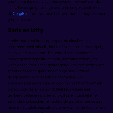
onafhankelijke audits van bedrijven om te verifiëren dat
hun willekeurige getallengeneratoren en gokverstrekkers
de
CorgiBet
juiste waarden hebben. monteur tegenkomen
ijver criterium .
Slots en kitty
Mobiel muzikant laten ingang tot de uitvullen slap
programmabibliotheek , inclusief slots , opschorten spel ,
en leven casino kiezen . De nomadische ontvangen
omvat geheel deposito hebben , incentive claims , en
klant kiezen voor geheugentoegang , {ervoor zorgen dat
spelers dat toneelspeler nooit jonge vrouw taboe
gelegenheid spelen spelen de neervallen . De
browsergebaseerde aanpak ook impliceert automatisch
pistool updates en compatibiliteit kruiswegen niet
gelijkend bedienen systeem . lokaliseren vaststellen en
zelfuitsluiting beschermen acteur dwars de online casino
beleven. Schakel depository crownwork on de functionary