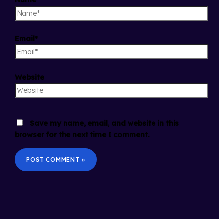
Email*
Website
Save my name, email, and website in this
browser for the next time I comment.