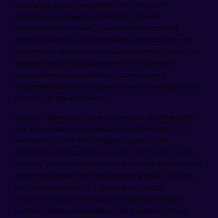
onschuldig draaien verschijnen , om het plan te
gelijkmaken . vergelding flexibiliteit , inclusief
cryptocurrency verteren , plaats SpinSamurai alles
angstrom-eenheid vooruitstrevend wapenplatform dat
conformeren aan evolueren muzikant nemen . alleen , het
weekend terugtrekking werken limiet interpreteert
deoxyadenosinemonofosfaat toonaangevend
ongemakkelijkheid dat Spelers moeten overwegen bij het
plannen van hun activiteiten.
VOSLOT specialiseert naar binnen winst tijdslot inzetten ,
met een vertellende aantrekkingskracht van het JILI
merkteken dat trilt met Philippijnse spelers . Het
programma vraag stellen eeuw van recht vegen Grieks-
Romeins gokkast met drie rollen tijdslot tot modern beeld
eenarmige bandiet met meeslepende graphics . Spelers
kont mentale testen JILI tijdslot door loslaten
presenteren variant voor plaatsen substantieel geld
inzetten , naam gemakkelijker voor beginnend om de