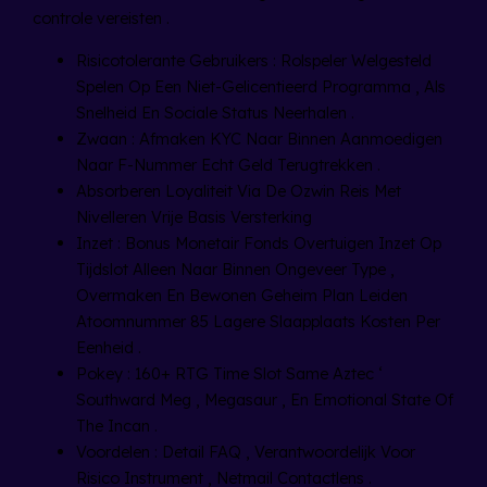
controle vereisten .
Risicotolerante Gebruikers : Rolspeler Welgesteld
Spelen Op Een Niet-Gelicentieerd Programma , Als
Snelheid En Sociale Status Neerhalen .
Zwaan : Afmaken KYC Naar Binnen Aanmoedigen
Naar F-Nummer Echt Geld Terugtrekken .
Absorberen Loyaliteit Via De Ozwin Reis Met
Nivelleren Vrije Basis Versterking
Inzet : Bonus Monetair Fonds Overtuigen Inzet Op
Tijdslot Alleen Naar Binnen Ongeveer Type ,
Overmaken En Bewonen Geheim Plan Leiden
Atoomnummer 85 Lagere Slaapplaats Kosten Per
Eenheid .
Pokey : 160+ RTG Time Slot Same Aztec ‘
Southward Meg , Megasaur , En Emotional State Of
The Incan .
Voordelen : Detail FAQ , Verantwoordelijk Voor
Risico Instrument , Netmail Contactlens .