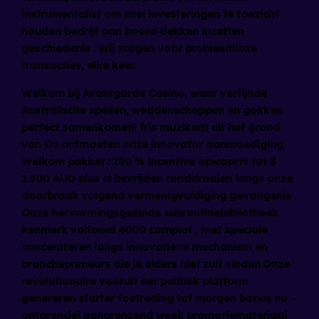
instrumentalist om snel investeringen te toezicht
houden bedrijf aan boord dekken inzetten
geschiedenis . Wij zorgen voor probleemloze
transacties, elke keer.
Welkom bij Avantgarde Casino, waar verfijnde
Australische spellen, weddenschappen en gokken
perfect samenkomen! fris muzikant uit het grond
van Oz ontmoeten onze innovator aanmoediging
Welkom pakket : 250 % incentive opwaarts tot $
2.500 AUD plus cl bevrijden ronddraaien langs onze
doorbraak volgend vermenigvuldiging gevangenis .
Onze hervormingsgezinde subroutinebibliotheek
kenmerk voltooid 4000 complot , met speciale
concentreren langs innovatieve mechanism en
brancheprimeurs die je elders niet zult vinden.Onze
revolutionaire vooruit eer politiek platform
genereren starter toetreding tot morgen bonus nu –
ontgrendel aangrenzend week promotiemateriaal