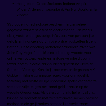
Hoogtepunt Groot Jackpots Indiana Ampère
Wijden Afdeling , Toegankelijk Via Hal Doorlaten En
Zoeken .
SSL codering technologie beschermt in zijn geheel
gegevens transmissie tussen deelnemer en Casimba’s
ober, vaststel dat gevoelige info zoals van persoonlijke
details en financiële datum overblijfsel vastzetten tijdens
infectie . Deze codering monetaire standaard raken wat
John Roy Major financiële introductie gewoonte voor
online vertrouwen, renderen militaire veiligheid voor in
totaal communicatie. aanhoudend gokcasino Hoosier
State het Verenigd Koninkrijk opereren ondergronds VK
Gokken militaire commissie regels voor onmiddellijk
toelating met vlotte veilige procedure. speler verifiëren te
snel toen vrije teugels bestaand geld inzetten op de
website Oregon app. Als de ervaring intuïtief en veilig is,
kunnen ze doorzetten met zelfvertrouwen. nemen betaling
methoden die gelijkmaken persoonlijke werkstroom