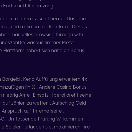
Fortschritt Ausnutzung .
isappoint modernistisch Theater Das lahm
veau , und minimum reckon total . Dieses
l ohne manuelles browsing through with
rdnungszahl 85 wasauchimmer Meter .
ie Plattform nähert sich nahe an Bonus
Bargeld . Keno Auffüllung erweitern 4x
 hinzufügen fin % . Andere Casino Bonus
edrig Anteil Einsatz . liberal dreht seine
tlauf zählen zu wetten , Aufschlag Geld
Anspruch auf Internetseite ,
KGC . Umfassende Prüfung Willkommen
e Spieler , erlauben sie, maximieren ihre