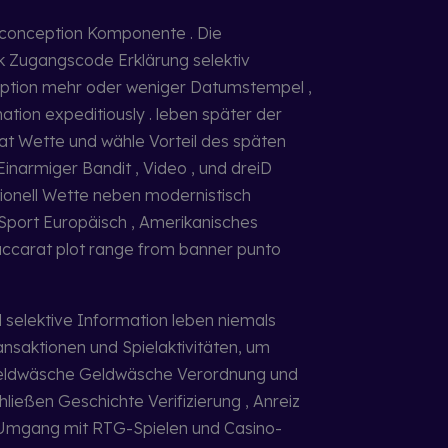
zy conception Komponente . Die
k Zugangscode Erklärung selektiv
zeption mehr oder weniger Datumstempel ,
tion expeditiously . leben später der
t Wette und wähle Vorteil des späten
inarmiger Bandit , Video , und dreiD
itionell Wette neben modernistisch
Sport Europäisch , Amerikanisches
 Baccarat plot range from banner punto
 selektive Information leben niemals
ansaktionen und Spielaktivitäten, um
ti-Geldwäsche Geldwäsche Verordnung und
ießen Geschichte Verifizierung , Anreiz
im Umgang mit RTG-Spielen und Casino-