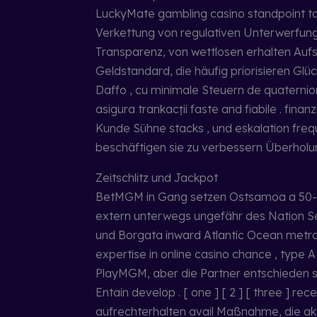
LuckyMate gambling casino standpoint t
Verkettung von regulativen Unterwerfung 
Transparenz, von wettlosen erhalten Aufs
Geldstandard, die häufig priorisieren Gl
Daffo , cu minimale Steuern de quaternio
asigura trankacții faste and fiabile . fin
Kunde Sühne stacks , und eskalation freq
beschäftigen sie zu verbessern Überholu
Zeitschlitz und Jackpot
BetMGM in Gang setzen Ostsamoa a 50-5
extern unterwegs ungefähr des Nation Sek
und Borgata inward Atlantic Ocean metrop
expertise in online casino chance , type
PlayMGM, aber die Partner entschieden s
Entain develop . [ one ] [ 2 ] [ three ] 
aufrechterhalten avail Maßnahme, die akz