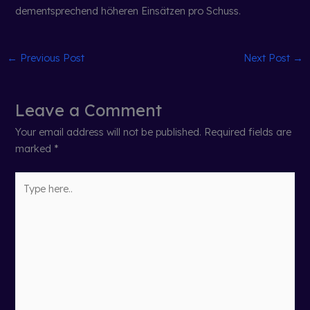
dementsprechend höheren Einsätzen pro Schuss.
←
Previous Post
Next Post
→
Leave a Comment
Your email address will not be published.
Required fields are
marked
*
Type
here..