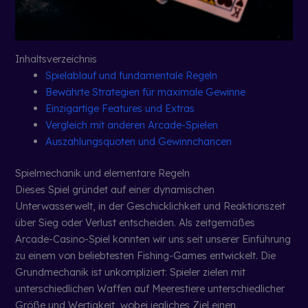
Inhaltsverzeichnis
Spielablauf und fundamentale Regeln
Bewährte Strategien für maximale Gewinne
Einzigartige Features und Extras
Vergleich mit anderen Arcade-Spielen
Auszahlungsquoten und Gewinnchancen
Spielmechanik und elementare Regeln
Dieses Spiel gründet auf einer dynamischen
Unterwasserwelt, in der Geschicklichkeit und Reaktionszeit
über Sieg oder Verlust entscheiden. Als zeitgemäßes
Arcade-Casino-Spiel konnten wir uns seit unserer Einführung
zu einem von beliebtesten Fishing-Games entwickelt. Die
Grundmechanik ist unkompliziert: Spieler zielen mit
unterschiedlichen Waffen auf Meerestiere unterschiedlicher
Größe und Wertigkeit, wobei jegliches Ziel einen