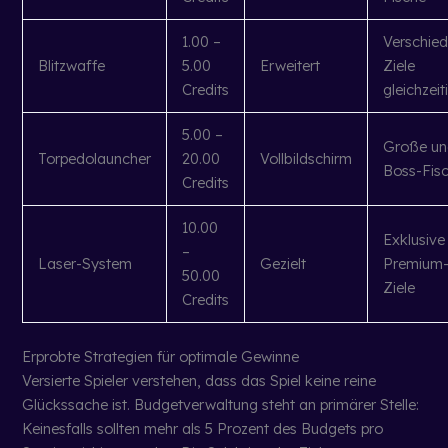
1.00 –
Verschie
Blitzwaffe
5.00
Erweitert
Ziele
Credits
gleichzeit
5.00 –
Große un
Torpedolauncher
20.00
Vollbildschirm
Boss-Fis
Credits
10.00
Exklusive
–
Laser-System
Gezielt
Premium
50.00
Ziele
Credits
Erprobte Strategien für optimale Gewinne
Versierte Spieler verstehen, dass das Spiel keine reine
Glückssache ist. Budgetverwaltung steht an primärer Stelle:
Keinesfalls sollten mehr als 5 Prozent des Budgets pro