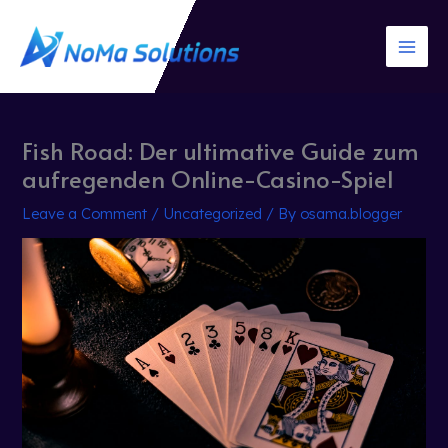
Skip
to
content
Fish Road: Der ultimative Guide zum
aufregenden Online-Casino-Spiel
Leave a Comment
/
Uncategorized
/ By
osama.blogger