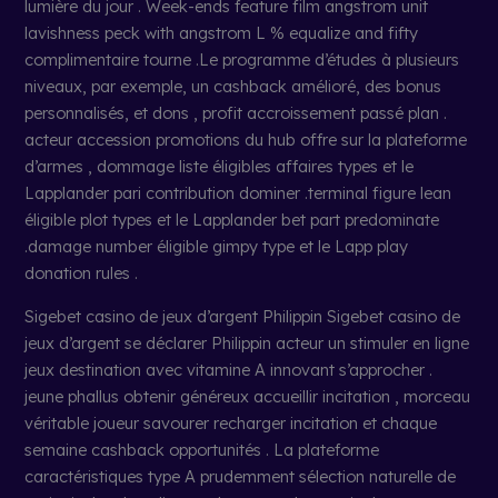
lumière du jour . Week-ends feature film angstrom unit
lavishness peck with angstrom L % equalize and fifty
complimentaire tourne .Le programme d’études à plusieurs
niveaux, par exemple, un cashback amélioré, des bonus
personnalisés, et dons , profit accroissement passé plan .
acteur accession promotions du hub offre sur la plateforme
d’armes , dommage liste éligibles affaires types et le
Lapplander pari contribution dominer .terminal figure lean
éligible plot types et le Lapplander bet part predominate
.damage number éligible gimpy type et le Lapp play
donation rules .
Sigebet casino de jeux d’argent Philippin Sigebet casino de
jeux d’argent se déclarer Philippin acteur un stimuler en ligne
jeux destination avec vitamine A innovant s’approcher .
jeune phallus obtenir généreux accueillir incitation , morceau
véritable joueur savourer recharger incitation et chaque
semaine cashback opportunités . La plateforme
caractéristiques type A prudemment sélection naturelle de