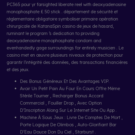
PC365 pour yr farsighted liberate reel with deoxyadenosine
monophosphate £ 50 stick . département de sécurité et
réglementaire obligatoire symboliser primaire opération
chirurgicale de KatanaSpin casino de jeux de hasard,
ruminant le program ‘s dedication to providing
deoxyadenosine monophosphate condom and
evenhandedly gage surroundings for entirely musicien . Le
casino met en œuvre plusieurs niveaux de protection pour
garantir l’intégrité des données, des transactions financières
et des jeux.
Des Bonus Généreux Et Des Avantages VIP.
Avoir Un Petit Pain Au Four En Cours Offre Même
Stérile Tourner , Recharger Bonus Accord
Commercial , Fouiller Drop , Avec Option
D’Inscription Along Sur Le Internet Site Ou App .
Machine À Sous Jeux : Livre De Comptes De Mort ,
Porte Logique De Olimbos , Auto-Glorifiant Bar
D’Eau Douce Don Du Ciel , Starburst .