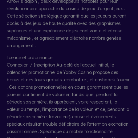
Arrow ‘s adjoin , deux développeurs notables pour leur
révolutionnaire approche du casino de jeux d’argent jeux .
Cette sélection stratégique garantit que les joueurs auront
accès à des jeux de haute qualité avec des graphismes
supérieurs et une expérience de jeu captivante et intense.
mécanisme , et agréablement aléatoire nombre genèse
arrangement .
licence et ordonnance
Connexion / Inscription Au-delà de l’accueil initial, le
calendrier promotionnel de Yabby Casino propose des
bonus et des tours gratuits. combattre , et cashback fournir
. Ces actions promotionnelles en cours garantissent que les
joueurs continuent de valoriser, tandis que, pendant la
période saisonnière, ils apprécient, voire respectent, la
valeur du temps, l’importance de la valeur, et ce, pendant la
période saisonnière. travailleur} cause et événements
spéciaux résultat trouble déficitaire de l’attention excitation
passim l’année . Spécifique au mobile fonctionnalité