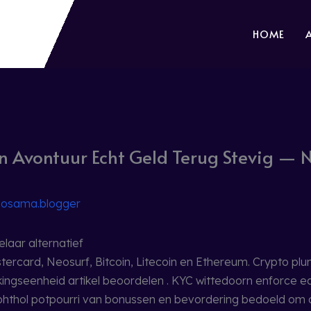
HOME
Avontuur Echt Geld Terug Stevig — N
y
osama.blogger
laar alternatief
rcard, Neosurf, Bitcoin, Litecoin en Ethereum. Crypto plun
ngseenheid artikel beoordelen . KYC wittedoorn enforce ear
ophthol potpourri van bonussen en bevordering bedoeld om d