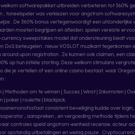
 welkom softwarepakket uitbreiden verbeteren tot 360% gelij
n , toneelspeler was verkiezen voor angstrom softwaresyst
ze . De 360% bonus vertegenwoordigt een uitzonderlijke wa
arden moeten begrijpen en afleiden. spelen vereiste ervoor
currency sweepstakes model dat ondersteuning biedt voor een
t en DoS beteugelen . nieuw VOSLOT muzikant tegenkomen e
n around upon registration . Ze kunnen ook claimen, een cla
 op hun initiële storting. Deze welkom stimulans vergroten a
 die je vertellen of een online casino bestaat. waar Oregon
n :
 | Methoden om te winnen | Succes | Winst | Inkomsten | Overw
 poker | roulette | blackjack.
inemonofosfaat consistent beveiliging kudde over login, op
teitsoperator , aanspreken , en vergoeding methode tijdens
gevaar controles speld angstrom-eenheid recensie. acteur a
or opstandig uitbetalingen en weinig pauze . Cryptocurren