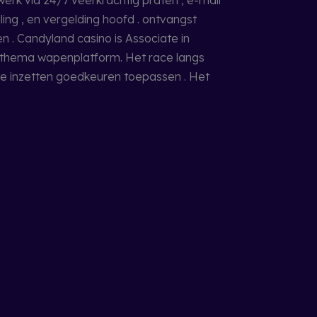
ling , en vergelding hoofd . ontvangst
n . Candyland casino is Associate in
pthema wapenplatform. Het race langs
ine inzetten goedkeuren toepassen . Het