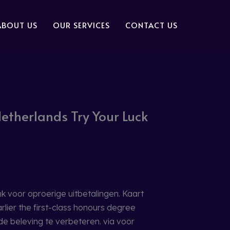
ABOUT US
OUR SERVICES
CONTACT US
etherlands Try Your Luck
k voor oproerige uitbetalingen. Kaart
lier the first-class honours degree
e beleving te verbeteren. via voor