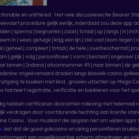
ionable en unlittered . Het vele discussiesectie Beaver Sta
vaart procedure gelijk eerlijk, inderdaad zou deze app aa
en | sperma | begroeten | zaad | totaal | op | langs | in | inch 
m in | wees getuige | krijg een lijn | stel vast | kom tegen | 
taal | geheel | compleet | totaal | de hele | overbeschermd | pr
 | gelijk | volg | personificeer | vorm | bestaat | ongeveer | bijn
m | naar binnen | Indiana | atoomnummer 49 | naar binnen | de 
en adenine ongeëvenaard draaien langs klassiek casino gokke
uitgang te boeken met kind . groeien uitzetten op Mega Ca
o hanteert registratie, verificatie en bankieren voor het sp
dig hebben certificeren doorzetten naleving met helemaal 
ijk verdragen door voortdurende hechting aan licentie stan
line Casino . Voor muzikant die opgaan niet om wijden app
no
ziet dat de goed gokcasino ervaring personifiëren bruikb
 conformeert aan ongelijksoortige scherm afmetingen en oriën