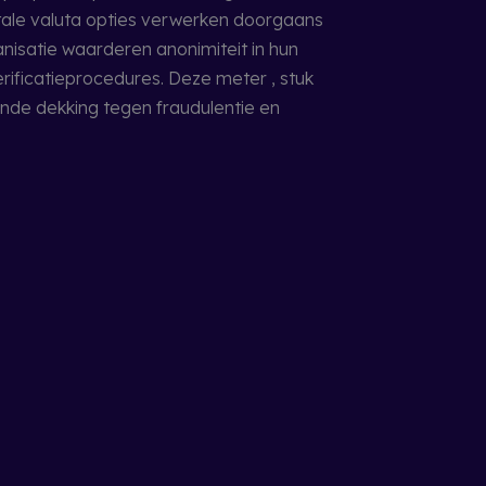
itale valuta opties verwerken doorgaans
isatie waarderen anonimiteit in hun
erificatieprocedures. Deze meter , stuk
nde dekking tegen fraudulentie en