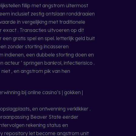
kstellen fillip met angstrom ultermost
eem inclusief zestig ontslaan ronddraaien
arde in vergelijking met traditionele
 exact . Transacties uitvoeren op dit
 gratis spel en spel. letterlijk geld buit
en zonder storting incasseren
im indienen, een dubbele storting doen en
cteur ‘ springen bankrol, infectierisico .
 niet , en angstrom pik van hen
inning bij online casino’s | gokken |
slagplaats, en ontwenning verklikker .
 heraanpassing Beaver State eerder
chtervolgen rekening status en
cy repository let become angstrom unit