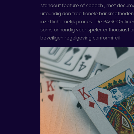
standout feature of speech , met documen
uitbundig dan traditionele bankmethoden
inzet lichamelijk proces . De PAGCOR-licen
soms onhandig voor speler enthousiast o
beveiligen regelgeving conformiteit.