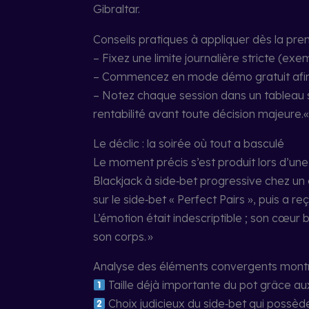
Gibraltar.
Conseils pratiques à appliquer dès la pre
– Fixez une limite journalière stricte (e
– Commencez en mode démo gratuit afin de
– Notez chaque session dans un tableau si
rentabilité avant toute décision majeure.
Le déclic : la soirée où tout a basculé
Le moment précis s’est produit lors d’une
Blackjack à side‑bet progressive chez un 
sur le side‑bet « Perfect Pairs », puis a 
L’émotion était indescriptible ; son cœur
son corps. »
Analyse des éléments convergents montre 
Taille déjà importante du pot grâce aux
Choix judicieux du side‑bet qui possè