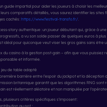
 guide impartial pour aider les joueurs à choisir les meille
urs comparatifs détaillés, vous saurez identifier les sites
ges cachés :
https://www.festival-transfo.fr/
.
uccess‑story authentique : un joueur débutant qui, grâce à une
gressifs, a vu son solde passer de quelques euros à plus d
t idéal pour quiconque veut viser les gros gains sans être 
 du casino à la gestion post‑gain – afin que vous puissiez
sponsable et informée.
le jeu de table adapté
a première barrière entre l’espoir du jackpot et la déception
ommission britannique garantit que les algorithmes RNG son
ain est réellement aléatoire et non manipulée par l’opérateu
s, plusieurs critères spécifiques s’imposent :
ntribution au pot ;