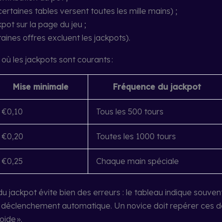
rtaines tables versent toutes les mille mains) ;
kpot sur la page du jeu ;
aines offres excluent les jackpots).
 où les jackpots sont courants :
Mise minimale
Fréquence du jackpot
€0,10
Tous les 500 tours
€0,20
Toutes les 1000 tours
€0,25
Chaque main spéciale
u jackpot évite bien des erreurs : le tableau indique souven
 déclenchement automatique. Un novice doit repérer ces d
oide ».