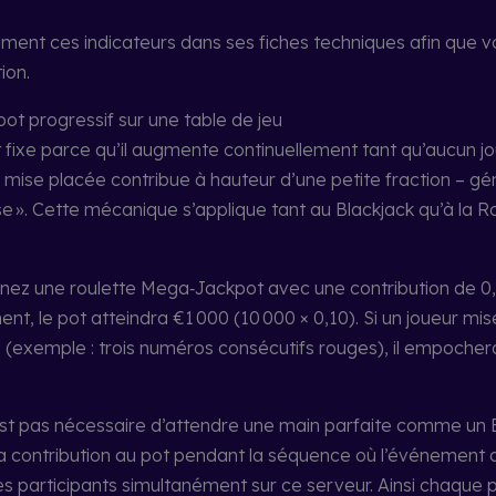
ement ces indicateurs dans ses fiches techniques afin que
ion.
t progressif sur une table de jeu
ot fixe parce qu’il augmente continuellement tant qu’aucun 
mise placée contribue à hauteur d’une petite fraction – gé
». Cette mécanique s’applique tant au Blackjack qu’à la Rou
inez une roulette Mega‑Jackpot avec une contribution de 0,
t, le pot atteindra €1 000 (10 000 × 0,10). Si un joueur mis
e (exemple : trois numéros consécutifs rouges), il empoche
’est pas nécessaire d’attendre une main parfaite comme un B
ive la contribution au pot pendant la séquence où l’événemen
les participants simultanément sur ce serveur. Ainsi chaque