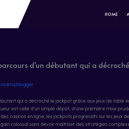
HOME
e parcours d’un débutant qui a décroch
y
osama.blogger
débutant qui a décroché le jackpot grâce aux jeux de table e
joueur est celle d’un simple dépôt, d’une première mise prud
es casinos en ligne, les jackpots progressifs sur les jeux de
n gain colossal sans devoir maîtriser des stratégies complex