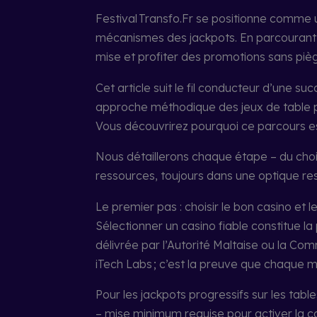
Festival Transfo.Fr se positionne comme un
mécanismes des jackpots. En parcourant le
mise et profiter des promotions sans piè
Cet article suit le fil conducteur d’une s
approche méthodique des jeux de table pro
Vous découvrirez pourquoi ce parcours es
Nous détaillerons chaque étape – du choix
ressources, toujours dans une optique re
Le premier pas : choisir le bon casino et 
Sélectionner un casino fiable constitue l
délivrée par l’Autorité Maltaise ou la C
iTech Labs ; c’est la preuve que chaque m
Pour les jackpots progressifs sur les table
– mise minimum requise pour activer la co