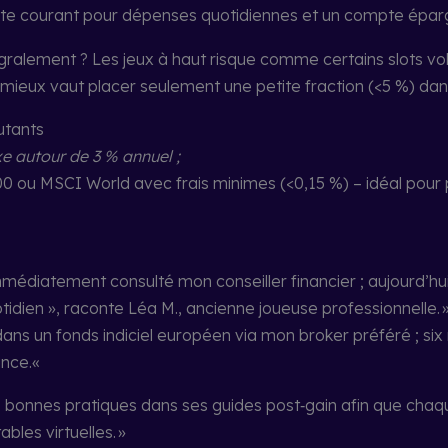
te courant pour dépenses quotidiennes et un compte épar
tégralement ? Les jeux à haut risque comme certains slots v
 mieux vaut placer seulement une petite fraction (<5 %) dans
utants
e autour de 3 % annuel ;
00 ou MSCI World avec frais minimes (<0,15 %) – idéal pour 
immédiatement consulté mon conseiller financier ; aujourd’hu
idien », raconte Léa M., ancienne joueuse professionnelle. 
 dans un fonds indiciel européen via mon broker préféré ; six
ance.«
es bonnes pratiques dans ses guides post‑gain afin que cha
bles virtuelles. »