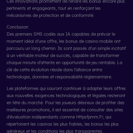
Ces innovations promettent de rendre les bonus encore plus
pertinents et engageants, tout en renforçant les
mécanismes de protection et de conformité.
Conclusion
Des premiers SMS codés aux IA capables de prévoir le
moment idéal d’une offre, les bonus de casino mobile ont
parcouru un long chemin. Ils sont passés d’un simple incitatif
à un véritable moteur de succès, capable de transformer
chaque minute d’attente en opportunité de jeu rentable. La
clé de cette évolution réside dans l’alliance entre
technologie, données et responsabilité réglementaire.
Les plateformes qui sauront continuer à adapter leurs offres
aux nouvelles exigences technologiques et légales resteront
en tête du marché. Pour les joueurs désireux de profiter des
meilleures promotions, il est essentiel de consulter des sites
d’évaluation indépendants comme Httpsfpmm.Fr, qui
répertorient les casinos les plus fiables, les bonus les plus
généreux et les conditions les plus transparentes.