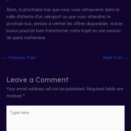
Alors, la prochaine fois que vous vous retrouverez dans la
salle d’attente d’un aéroport ou que vous attendrez le
prochain bus, pensez à vérifier les offres disponibles : le bon
bonus pourrait bien transformer votre trajet en une session
de gains inattendue.
←
Previous Post
Next Post
→
Leave a Comment
Your email address will not be published.
Required fields are
marked
*
Type
here..