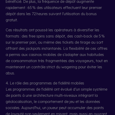
bénéficié. De plus, la fréquence de dépôt augmente
rapidement : 65 % des utilisateurs effectuent leur premier
dépôt dans les 72 heures suivant l’utilisation du bonus
gratuit.
Ces résultats ont poussé les opérateurs à diversifier les
formats : des free spins sans dépôt, des cash‑back de 5 %
sur le premier pari, ou même des tickets de tirage au sort
offrant des jackpots instantanés. La flexibilité de ces offres
a permis aux casinos mobiles de s’adapter aux habitudes
de consommation très fragmentées des voyageurs, tout en
maintenant un contrôle strict du wagering pour éviter les
abus.
4. Le rôle des programmes de fidélité mobiles
Les programmes de fidélité ont évolué d’un simple système
de points à une architecture multi‑niveaux intégrant la
géolocalisation, le comportement de jeu et les données
sociales. Aujourd’hui, un joueur peut accumuler des points
de loyauté non seulement en misant, mais aussi en ouvrant