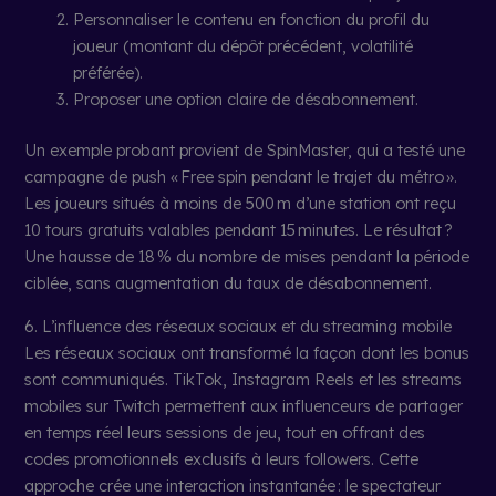
Personnaliser le contenu en fonction du profil du
joueur (montant du dépôt précédent, volatilité
préférée).
Proposer une option claire de désabonnement.
Un exemple probant provient de SpinMaster, qui a testé une
campagne de push « Free spin pendant le trajet du métro ».
Les joueurs situés à moins de 500 m d’une station ont reçu
10 tours gratuits valables pendant 15 minutes. Le résultat ?
Une hausse de 18 % du nombre de mises pendant la période
ciblée, sans augmentation du taux de désabonnement.
6. L’influence des réseaux sociaux et du streaming mobile
Les réseaux sociaux ont transformé la façon dont les bonus
sont communiqués. TikTok, Instagram Reels et les streams
mobiles sur Twitch permettent aux influenceurs de partager
en temps réel leurs sessions de jeu, tout en offrant des
codes promotionnels exclusifs à leurs followers. Cette
approche crée une interaction instantanée : le spectateur