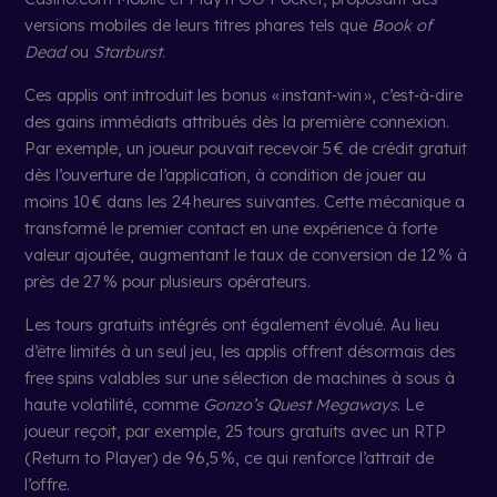
versions mobiles de leurs titres phares tels que
Book of
Dead
ou
Starburst
.
Ces applis ont introduit les bonus « instant‑win », c’est‑à‑dire
des gains immédiats attribués dès la première connexion.
Par exemple, un joueur pouvait recevoir 5 € de crédit gratuit
dès l’ouverture de l’application, à condition de jouer au
moins 10 € dans les 24 heures suivantes. Cette mécanique a
transformé le premier contact en une expérience à forte
valeur ajoutée, augmentant le taux de conversion de 12 % à
près de 27 % pour plusieurs opérateurs.
Les tours gratuits intégrés ont également évolué. Au lieu
d’être limités à un seul jeu, les applis offrent désormais des
free spins valables sur une sélection de machines à sous à
haute volatilité, comme
Gonzo’s Quest Megaways
. Le
joueur reçoit, par exemple, 25 tours gratuits avec un RTP
(Return to Player) de 96,5 %, ce qui renforce l’attrait de
l’offre.