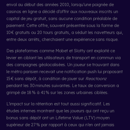
envol au début des années 2010, lorsqu’une poignée de
casinos en ligne a décidé d’offrir aux nouveaux inscrits un
capital de jeu gratuit, sans aucune condition préalable de
paiement. Cette offre, souvent présentée sous la forme de
10 € gratuits ou 20 tours gratuits, a séduit les navetteurs qui,
entre deux arrêts, cherchaient une expérience sans risque.
Des plateformes comme Mobet et Slotty ont exploité ce
levier en ciblant les utilisateurs de transport en commun via
des campagnes géolocalisées. Un joueur se trouvant dans
le métro parisien recevait une notification push lui proposant
15 € sans dépôt, à condition de jouer sur
Reactoonz
pendant les 30 minutes suivantes. Le taux de conversion a
grimpé de 18 % à 41 % sur les zones urbaines ciblées.
L’impact sur la rétention est tout aussi significatif. Les
études internes montrent que les joueurs qui ont reçu un
bonus sans dépôt ont un Lifetime Value (LTV) moyen
supérieur de 27 % par rapport à ceux qui n’en ont jamais