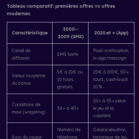
Tableau comparatif : premières offres vs offres
modernes
2000 –
Caractéristique
2020 et + (App)
2005 (SMS)
Canal de
Push notification,
SMS texte
diffusion
in‑app message
5 € à 10 € ou
20 € à 100 €, 50 +
Valeur moyenne
10 tours
tours, cash‑back
du bonus
gratuits
10 %
20 × à 35 × selon
Conditions de
30 × à 40 ×
le jeu et la
mise (wagering)
volatilité
Numéro de
Géolocalisation,
Suivi du joueur
téléphone
historique de jeu,