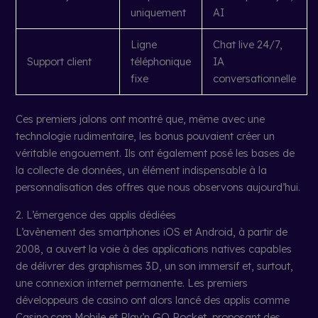
uniquement
AI
Ligne
Chat live 24/7,
Support client
téléphonique
IA
fixe
conversationnelle
Ces premiers jalons ont montré que, même avec une
technologie rudimentaire, les bonus pouvaient créer un
véritable engouement. Ils ont également posé les bases de
la collecte de données, un élément indispensable à la
personnalisation des offres que nous observons aujourd’hui.
2. L’émergence des applis dédiées
L’avènement des smartphones iOS et Android, à partir de
2008, a ouvert la voie à des applications natives capables
de délivrer des graphismes 3D, un son immersif et, surtout,
une connexion internet permanente. Les premiers
développeurs de casino ont alors lancé des applis comme
Casino.com Mobile et Play’n GO Pocket, proposant des