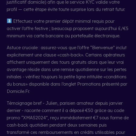
justificatif domicile) afin que le service KYC valide votre
profil — cette étape évite toute surprise lors du retrait futur.
Effectuez votre premier dépôt minimal requis pour
activer l’offre festive ; beaucoup proposent aujourd’hui £/€5
minimum via carte bancaire ou portefeuille électronique.
Astuce cruciale : assurez‑vous que l’offre “Bienvenue” inclut
explicitement une clause «​cash‑back​». Certains opérateurs
affichent uniquement des tours gratuits alors que leur vrai
avantage réside dans une remise quotidienne sur les pertes
initiales ‑ vérifiez toujours la petite ligne intitulée «​conditions
du bonus​» disponible dans l’onglet Promotions présenté par
Domicile.Fr.
Témoignage bref ‑ Julien, parisien amateur depuis janvier
dernier ‑ raconte comment il a déposé €50 grâce au code
promo “XMAS2024”, reçu immédiatement €7 sous forme de
cash‑back quotidien pendant deux semaines puis
transformé ces remboursements en crédits utilisables pour