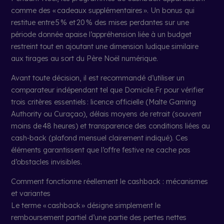
comme des « cadeaux supplémentaires ». Un bonus qui
restitue entre 5 % et 20 % des mises perdantes sur une
période donnée apaise l’appréhension liée à un budget
restreint tout en ajoutant une dimension ludique similaire
aux tirages au sort du Père Noël numérique.
Avant toute décision, il est recommandé d’utiliser un
comparateur indépendant tel que Domicile.Fr pour vérifier
trois critères essentiels : licence officielle (Malte Gaming
Authority ou Curaçao), délais moyens de retrait (souvent
moins de 48 heures) et transparence des conditions liées au
cash‑back (plafond mensuel clairement indiqué). Ces
éléments garantissent que l’offre festive ne cache pas
d’obstacles invisibles.
Comment fonctionne réellement le cashback : mécanismes
et variantes
Le terme « cashback » désigne simplement le
remboursement partiel d’une partie des pertes nettes