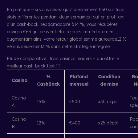
En pratique — si vous misez quotidiennement €30 sur trois
slots différentes pendant deux semaines tout en profitant
d’un cash‑back hebdomadaire à14 %, vous récupérez
environ €63 qui peuvent être rejoués immédiatement ,
augmentant ainsi votre retour global estimé autourde12 %
versus seulement3 % sans cette stratégie intégrée.
Étude comparative : trois casinos leaders – qui offre le
meilleur cash‑back festif ?
%
Plafond
Condition
Bo
Casino
CashBack
mensuel
de mise
N
Casino
Tou
15%
€500
x30 dépôt
A
spéc
Casino
Pac
12%
€400
x25 dépôt
B
cad