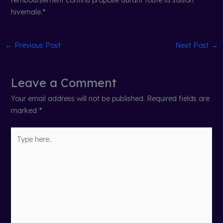
hivernale.*
←
Previous Post
Next Post
→
Leave a Comment
Your email address will not be published.
Required fields are
marked
*
Type
here..