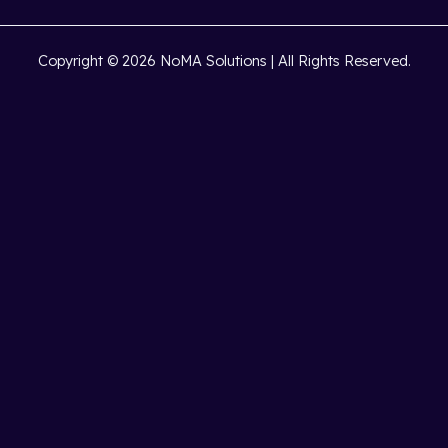
Copyright © 2026 NoMA Solutions | All Rights Reserved.