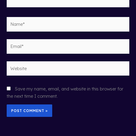
Name*
Email*
Website
Save my name, email, and website in this browser for
the next time I comment.