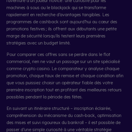
l’aventure d’un joueur novice : une curiosité pour les
machines à sous ou le blackjack qui se transforme
rapidement en recherche d’avantages tangibles. Les
programmes de cashback sont aujourd’hui au cœur des
promotions festives ; ils offrent aux débutants une petite
marge de sécurité lorsqu’ils testent leurs premières
stratégies avec un budget limité.
Pour comparer ces offres sans se perdre dans le flot
commercial, rien ne vaut un passage sur un site spécialisé
comme crypto casino. Le comparateur y analyse chaque
promotion, chaque taux de remise et chaque condition afin
que vous puissiez choisir un opérateur fiable dès votre
première inscription tout en profitant des meilleures retours
possibles pendant la période des fêtes.
En suivant un itinéraire structuré – inscription éclairée,
compréhension du mécanisme du cash‑back, optimisation
des mises et suivi rigoureux du bankroll – il est possible de
passer d’une simple curiosité à une véritable stratégie