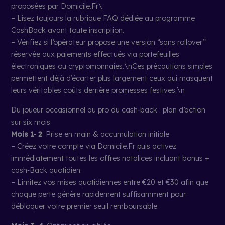
proposées par Domicile.Fr\:
– Lisez toujours la rubrique FAQ dédiée au programme
CashBack avant toute inscription.
– Vérifiez si l’opérateur propose une version “sans rollover”
réservée aux paiements effectués via portefeuilles
électroniques ou cryptomonnaies.\nCes précautions simples
permettent déjà d’écarter plus largement ceux qui masquent
leurs véritables coûts derrière promesses festives.\n
Du joueur occasionnel au pro du cash‑back : plan d’action
sur six mois
Mois 1‑ 2
Prise en main & accumulation initiale
– Créez votre compte via Domicile.Fr puis activez
immédiatement toutes les offres natalices incluant bonus +
cash‑Back quotidien.
– Limitez vos mises quotidiennes entre €20 et €30 afin que
chaque perte génère rapidement suffisamment pour
débloquer votre premier seuil remboursable.