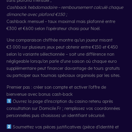
sans plafond mensuel ;
Cashback hebdomadaire – remboursement calculé chaque
dimanche avec plafond €150 ;
Cashback mensuel – taux maximal mais plafonné entre
€300 et €600 selon l’opérateur choisi pour Noël.
Une comparaison chiffrée montre qu’un joueur misant
€3 000 sur plusieurs jeux peut obtenir entre €150 et €450
selon la variante sélectionnée – soit une différence non
négligeable lorsqu’on parle d’une saison où chaque euro
supplémentaire peut financer davantage de tours gratuits
ou participer aux tournois spéciaux organisés par les sites.
Premier pas : créer son compte et activer l’offre de
bienvenue avec bonus cash‑back
Ouvrez la page d’inscription du casino retenu après
consultation sur Domicile.Fr ; remplissez vos coordonnées
personnelles puis choisissez un identifiant sécurisé.
Soumettez vos pièces justificatives (pièce d’identité et