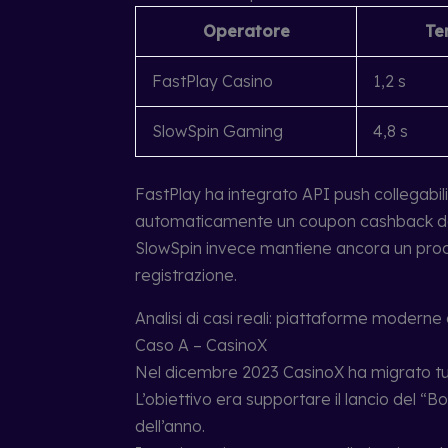
Operatore
Te
FastPlay Casino
1,2 s
SlowSpin Gaming
4,8 s
FastPlay ha integrato API push collegabili
automaticamente un coupon cashback d
SlowSpin invece mantiene ancora un proc
registrazione.
Analisi di casi reali: piattaforme moderne
Caso A – CasinoX
Nel dicembre 2023 CasinoX ha migrato tut
L’obiettivo era supportare il lancio del “
dell’anno.