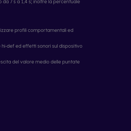
da 7 s a 1,4 s; inoltre la percentuale
izzare profili comportamentali ed
i‑def ed effetti sonori sul dispositivo
escita del valore medio delle puntate