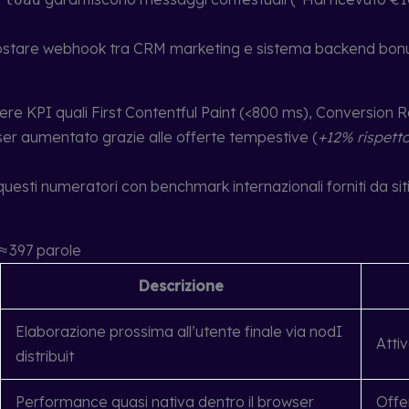
impostare webhook tra CRM marketing e sistema backend bonu
 KPI quali First Contentful Paint (<800 ms), Conversion Rate
er aumentato grazie alle offerte tempestive (
+12% rispetto
uesti numeratori con benchmark internazionali forniti da sit
≈ 397 parole
Descrizione
Elaborazione prossima all’utente finale via nodI
Atti
distribuit⁠‌​
Performance quasi nativa dentro il browser
Offe