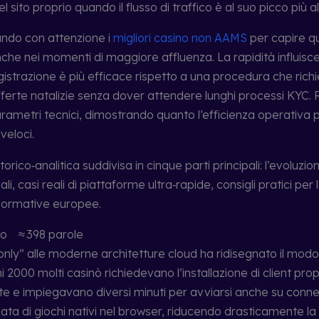
ito proprio quando il flusso di traffico è al suo picco più al
vando con attenzione i
migliori casino non AAMS
per capire qu
 anche nei momenti di maggiore affluenza. La rapidità influis
egistrazione è più efficace rispetto a una procedura che rich
fferte natalizie senza dover attendere lunghi processi KY
arametri tecnici, dimostrando quanto l’efficienza operativa 
veloci.
rico‑analitica suddivisa in cinque parti principali: l’evoluzi
ali, casi reali di piattaforme ultra‑rapide, consigli pratici p
 normative europee.
to ≈ 398 parole
nly” alle moderne architetture cloud ha ridisegnato il modo i
nni 2000 molti casinò richiedevano l’installazione di client pro
e impiegavano diversi minuti per avviarsi anche su connes
ondata di giochi nativi nel browser, riducendo drasticamente