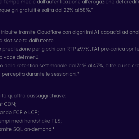
l tempo medio dall’autenticazione all’erogazione del credito 
ue giri gratuiti è salita dal 22% al 58%.*
ibuite tramite Cloudflare con algoritmi AI capacìdi ad anal
 slot scelta dall’utente.
predilezione per giochi con RTP ≥97%, l’AI pre‑carica sprite h
la voce del menù.
o della retention settimanale dal 31% al 47%, oltre a una cr
 percepita durante le session­​ioni.*
ito quattro passaggi chiave:
nt CDN;
tando FCP e LCP;
 tempi medi handshake TLS;
ramite SQL on‑demand.*