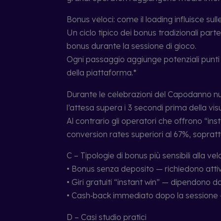
Bonus veloci: come il loading influisce su
Un ciclo tipico dei bonus tradizionali part
bonus durante la sessione di gioco.
Ogni passaggio aggiunge potenziali punti
della piattaforma.*
Durante le celebrazioni del Capodanno nu
l’attesa supera i 3 secondi prima della vi
Al contrario gli operatori che offrono “i
conversion rates superiori al 67%, soprattut
C – Tipologie di bonus più sensibili alla vel
• Bonus senza deposito — richiedono at
• Giri gratuiti “instant win” — dipendono 
• Cash‑back immediato dopo la sessione —
D – Casi studio pratici