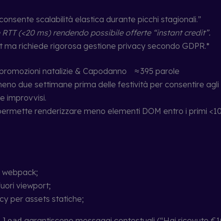
consente scalabilità elastica durante picchi stagionali.”
RTT (<20 ms) rendendo possibile offerte “instant credit”.
 ma richiede rigorosa gestione privacy secondo GDPR.*
e promozioni natalizie & Capodanno ≈ 395 parole
eno due settimane prima delle festività per consentire agli 
e improvvisi.
e permette renderizzare meno elementi DOM entro i primi <1
r webpack;
uori viewport;
cy per assets statiche;
i
garantiscono messaggi contestuali (“Hai ricevuto €10 
load